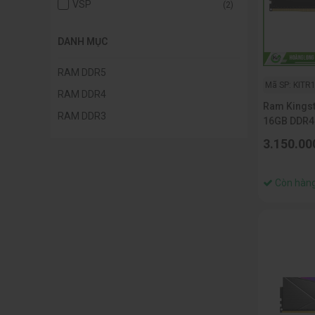
VSP
(2)
DANH MỤC
RAM DDR5
Mã SP: KITR
RAM DDR4
Ram Kingst
RAM DDR3
16GB DDR4
3.150.00
Còn hàn