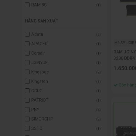
RAM 8G
(1)
HÃNG SẢN XUẤT
Adata
(2)
Mã SP: JGIR
APACER
(1)
RAM JGINY
Corsair
(1)
3200 DDR4
JGINYUE
(1)
1.650.00
Kingspec
(2)
Kingston
(3)
Còn hàn
OCPC
(1)
PATRIOT
(1)
PNY
(4)
SIMORCHIP
(2)
SSTC
(1)