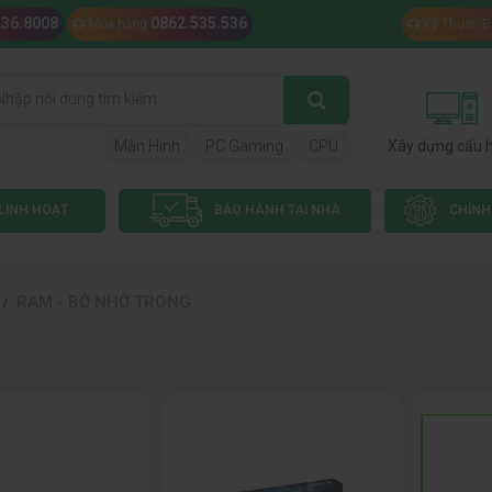
236.8008
0862.535.536
Mua hàng
Kỹ Thuật, 
Màn Hình
PC Gaming
CPU
Xây dựng cấu 
LINH HOẠT
BẢO HÀNH TẠI NHÀ
CHÍNH
RAM - BỘ NHỚ TRONG