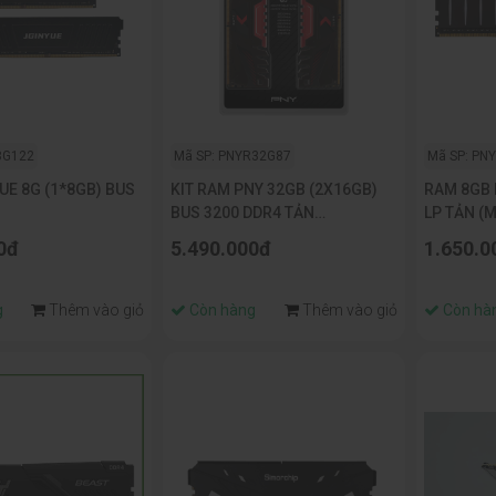
8G122
Mã SP: PNYR32G87
Mã SP: PN
UE 8G (1*8GB) BUS
KIT RAM PNY 32GB (2X16GB)
RAM 8GB 
BUS 3200 DDR4 TẢN
LP TẢN (
(MD32GK2D4320016XR)
0đ
5.490.000đ
1.650.0
g
Thêm vào giỏ
Còn hàng
Thêm vào giỏ
Còn hà