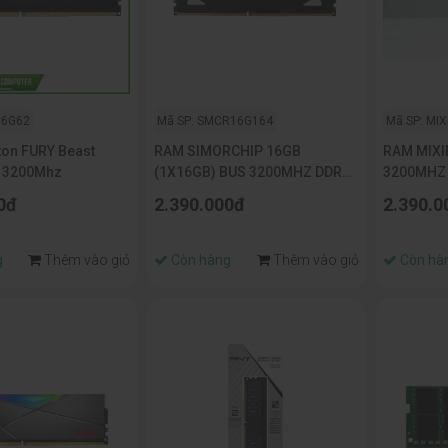
16G62
Mã SP: SMCR16G164
Mã SP: MI
on FURY Beast
RAM SIMORCHIP 16GB
RAM MIXI
 3200Mhz
(1X16GB) BUS 3200MHZ DDR4
3200MHZ 
(SMC16GFU4D32NX-1)
0đ
2.390.000đ
2.390.0
g
Thêm vào giỏ
Còn hàng
Thêm vào giỏ
Còn hà