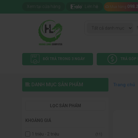
Xem tại cửa hàng
Liên hệ
098.
Mua hàng
ĐỔI TRẢ TRONG 3 NGÀY
TRẢ GÓP 
DANH MỤC SẢN PHẨM
Trang chủ
LỌC SẢN PHẨM
KHOẢNG GIÁ
1 triệu - 2 triệu
(11)