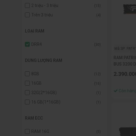
2 triệu - 3 triệu
(15)
Trên 3 triệu
(4)
LOẠI RAM
DRR4
(30)
Mã SP: PAT
RAM PATRI
DUNG LƯỢNG RAM
BUS 3200 
(PSP416G3
2.390.00
8GB
(12)
16GB
(16)
Còn hàn
32G(2*16GB)
(1)
16 GB(1*16GB)
(1)
RAM ECC
RAM 16G
(5)