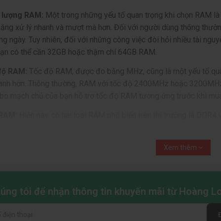
 lượng RAM:
Một trong những yếu tố quan trọng khi chọn RAM là
năng xử lý nhanh và mượt mà hơn. Đối với người dùng thông thư
g ngày. Tuy nhiên, đối với những công việc đòi hỏi nhiều tài ngu
bạn có thể cần 32GB hoặc thậm chí 64GB RAM.
độ RAM:
Tốc độ RAM, được đo bằng MHz, cũng là một yếu tố quan
hanh hơn. Thông thường, RAM với tốc độ 2400MHz hoặc 3200MHz l
 bo mạch chủ của bạn hỗ trợ tốc độ RAM tương ứng trước khi mua
 RAM:
Hiện nay, có hai loại RAM phổ biến trên thị trường là DDR
t hơn so với DDR3. Đối với những máy tính mới, nên chọn DDR4 để
h những tiêu chí chọn
RAM
trên, dưới đây là một số mẫu RAM phổ
Xem thêm
ston HyperX Fury:
Kingston HyperX Fury là một dòng RAM phổ bi
 đến 3733MHz. Nó cung cấp hiệu suất ổn định và độ tin cậy ca
chúng tôi để nhận thông tin khuyến mãi từ Hoàng 
air Vengeance LPX:
Corsair Vengeance LPX là một dòng RAM ca
 nhiệm. Nó có dung lượng từ 8GB đến 128GB và tốc độ từ 2400MH