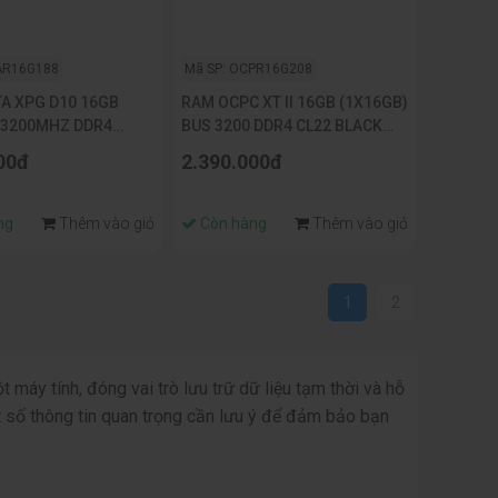
AR16G188
Mã SP: OCPR16G208
A XPG D10 16GB
RAM OCPC XT II 16GB (1X16GB)
 3200MHZ DDR4
BUS 3200 DDR4 CL22 BLACK
N NHIỆT
(MMX16GD432C22U)
00đ
2.390.000đ
ng
Thêm vào giỏ
Còn hàng
Thêm vào giỏ
1
2
 máy tính, đóng vai trò lưu trữ dữ liệu tạm thời và hỗ
t số thông tin quan trọng cần lưu ý để đảm bảo bạn