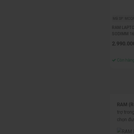
Mã SP: MCQ
RAM LAPT
SODIMM 1
RB
2.990.00
Còn hàn
RAM (R
trợ tron
chọn đ