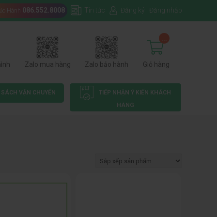
086.552.8008
Tin tức
Đăng ký
|
Đăng nhập
Bảo Hành
...
hình
Zalo mua hàng
Zalo bảo hành
Giỏ hàng
 SÁCH VẬN CHUYỂN
TIẾP NHẬN Ý KIẾN KHÁCH
HÀNG