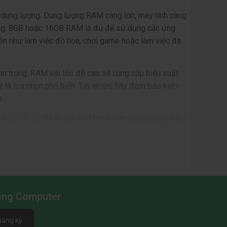
 dung lượng. Dung lượng RAM càng lớn, máy tính càng
ờng, 8GB hoặc 16GB RAM là đủ để sử dụng các ứng
yên như làm việc đồ họa, chơi game hoặc làm việc đa
 trọng. RAM với tốc độ cao sẽ cung cấp hiệu suất
à lựa chọn phổ biến. Tuy nhiên, hãy đảm bảo kiểm
.
4 và DDR3. DDR4 là loại RAM mới hơn và cung cấp hiệu
 tận dụng được tốc độ và hiệu suất cao nhất.
 biến hiện nay:
ến với dung lượng từ 8GB đến 64GB và tốc độ từ
o cho các nhu cầu sử dụng thông thường và gaming.
Long Computer
o cấp, thích hợp cho các máy tính gaming và làm
z đến 4800MHz. Với thiết kế tản nhiệt chất lượng
Đăng ký