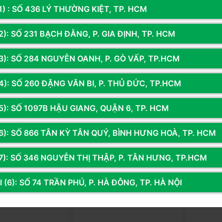
1) : SỐ 436 LÝ THƯỜNG KIỆT, TP. HCM
): SỐ 231 BẠCH ĐẰNG, P. GIA ĐỊNH, TP. HCM
R16G14
Mã SP: SILR16G94
Mã SP: SS
R PANTHER 16GB
RAM SILICON POWER 16GB (1 X
RAM LAPT
3): SỐ 284 NGUYỄN OANH, P. GÒ VẤP, TP.HCM
DR4 TẢN NHIỆT
16GB) RGB DDR4 GAMING
3200 AMD
UDIMM BUS 3200MHZ CL16
0đ
2.550.000đ
1.790.0
4): SỐ 260 ĐẶNG VĂN BI, P. THỦ ĐỨC, TP.HCM
5): SỐ 1097B HẬU GIANG, QUẬN 6, TP. HCM
g
Thêm vào giỏ
Còn hàng
Thêm vào giỏ
Còn hà
6): SỐ 866 TÂN KỲ TÂN QUÝ, BÌNH HƯNG HOÀ, TP. HCM
7): SỐ 346 NGUYỄN THỊ THẬP, P. TÂN HƯNG, TP.HCM
 (6): SỐ 74 TRẦN PHÚ, P. HÀ ĐÔNG, TP. HÀ NỘI