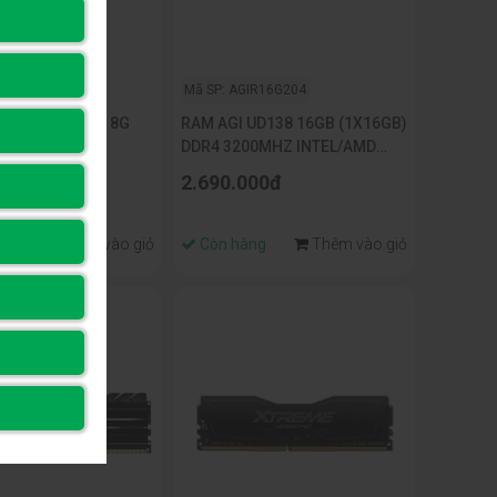
TR8G01
Mã SP: AGIR16G204
OP SSTC DDR4 8G
RAM AGI UD138 16GB (1X16GB)
/INTEL
DDR4 3200MHZ INTEL/AMD
(AGI320A16UD138-ST)
00đ
2.690.000đ
ng
Thêm vào giỏ
Còn hàng
Thêm vào giỏ