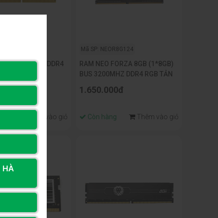
TR8G86
Mã SP: NEOR8G124
OP KINGSTON DDR4
RAM NEO FORZA 8GB (1*8GB)
0MHz
BUS 3200MHZ DDR4 RGB TẢN
00đ
1.650.000đ
ng
Thêm vào giỏ
Còn hàng
Thêm vào giỏ
, HÀ