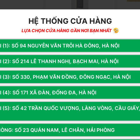
HỆ THỐNG CỬA HÀNG
LỰA CHỌN CỬA HÀNG GẦN NƠI BẠN NHẤT
R16G111
Mã SP: PNYR16G202
Mã SP: KI
 SPECTRIX D50
RAM PNY 16GB BUS 3200MHZ
RAM LAPT
I (1): SỐ 94 NGUYỄN VĂN TRỖI HÀ ĐÔNG, HÀ NỘI
6GB) DDR4 3200MHz
DDR4 (MD16GSD4320016-TB)
8GB 320
(AX4U320016G16A-
0đ
2.490.000đ
1.990.0
 (2): SỐ 214 LÊ THANH NGHỊ, BẠCH MAI, HÀ NỘI
g
Thêm vào giỏ
Còn hàng
Thêm vào giỏ
Còn hà
I (3): SỐ 330, PHẠM VĂN ĐỒNG, ĐÔNG NGẠC, HÀ NỘI
 (4): SỐ 171 XÃ ĐÀN, ĐỐNG ĐA, HÀ NỘI
I (5): SỐ 42 TRẦN QUỐC VƯỢNG, LÀNG VÒNG, CẦU GIẤY
HÒNG: SỐ 23 QUÁN NAM, LÊ CHÂN, HẢI PHÒNG