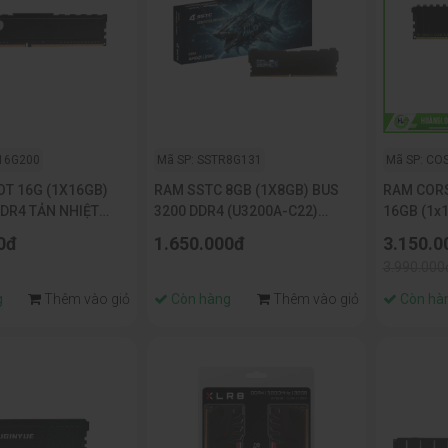
R16G200
Mã SP: SSTR8G131
Mã SP: CO
OT 16G (1X16GB)
RAM SSTC 8GB (1X8GB) BUS
RAM CORS
DDR4 TẢN NHIỆT
3200 DDR4 (U3200A-C22)
16GB (1x
200H1)
BLACK TẢN
3200MHz(
0đ
1.650.000đ
3.150.0
3.990.000
g
Thêm vào giỏ
Còn hàng
Thêm vào giỏ
Còn hà