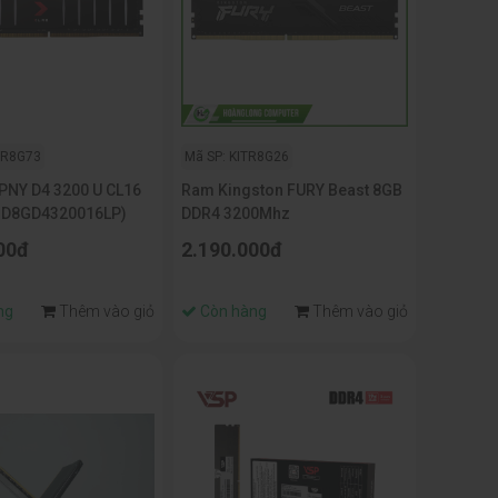
YR8G73
Mã SP: KITR8G26
PNY D4 3200 U CL16
Ram Kingston FURY Beast 8GB
MD8GD4320016LP)
DDR4 3200Mhz
00đ
2.190.000đ
ng
Thêm vào giỏ
Còn hàng
Thêm vào giỏ