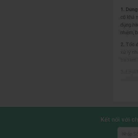
1. Dung
có khả 
dụng hàn
nhiệm, 
2. Tốc 
xử lý n
tra xem
3. Loại
suất tố
Bên cạn
1. King
2400MHz
Kết nối với 
2. Cors
việc đa