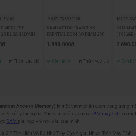
R16G162
Mã SP: EXAR8G128
Mã SP: AD
OP MCQUEST
RAM LAPTOP EXASCENS
RAM ADAT
6GB BUSS 3200MHZ
ESENTIAL DDR4 SO DIMM 3200
(1X16GB)
8G
BLACK TẢ
0đ
1.990.000đ
2.690.0
g
Thêm vào giỏ
Còn hàng
Thêm vào giỏ
Còn hà
andom Access Memory)
là một thành phần quan trọng trong một
g việc xử lý thông tin. Khi tham khảo và mua
RAM máy tính
, có mộ
ược
RAM
phù hợp với nhu cầu của mình.