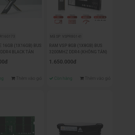
XR16G173
Mã SP: VSPR8G141
E 16GB (1X16GB) BUS
RAM VSP 8GB (1X8GB) BUS
DDR4 BLACK TẢN
3200MHZ DDR4 (KHÔNG TẢN)
00đ
1.650.000đ
ng
Thêm vào giỏ
Còn hàng
Thêm vào giỏ