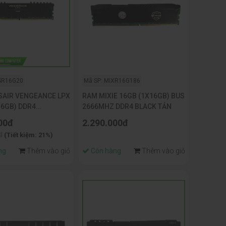
SR16G20
Mã SP: MIXR16G186
AIR VENGEANCE LPX
RAM MIXIE 16GB (1X16GB) BUS
16GB) DDR4
2666MHZ DDR4 BLACK TẢN
 CL16)
00đ
2.290.000đ
đ
(Tiết kiệm: 21%)
ng
Thêm vào giỏ
Còn hàng
Thêm vào giỏ