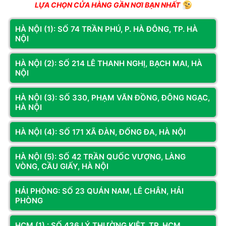
LỰA CHỌN CỬA HÀNG GẦN NƠI BẠN NHẤT
Mã SP: ASUB85006
MAIN ASUS TUF GAMING B850M-
HÀ NỘI (1): SỐ 74 TRẦN PHÚ, P. HÀ ĐÔNG, TP. HÀ
PLUS II DDR5 (AMD B850/
NỘI
SOCKET AM5/ M-ATX/ 4 KHE
Liên hệ
RAM)
HÀ NỘI (2): SỐ 214 LÊ THANH NGHỊ, BẠCH MAI, HÀ
NỘI
Liên hệ
Thêm vào giỏ
HÀ NỘI (3): SỐ 330, PHẠM VĂN ĐỒNG, ĐÔNG NGẠC,
HÀ NỘI
Mainboard B850 – Bo Mạch Chủ AMD
Thế Hệ Mới
HÀ NỘI (4): SỐ 171 XÃ ĐÀN, ĐỐNG ĐA, HÀ NỘI
Mainboard B850
là chipset mới nhất từ AMD cho socket AM5, hỗ
HÀ NỘI (5): SỐ 42 TRẦN QUỐC VƯỢNG, LÀNG
trợ CPU Ryzen 9000/8000 series. Với PCIe 5.0, DDR5, USB4, Wi-Fi
VÒNG, CẦU GIẤY, HÀ NỘI
7, chipset B850 mang đến nền tảng hiện đại với giá thành hợp lý
hơn X870E.
Hoàng Long Computer
cung cấp mainboard B850
HẢI PHÒNG: SỐ 23 QUÁN NAM, LÊ CHÂN, HẢI
chính hãng từ ASUS, MSI, Gigabyte.
PHÒNG
Mua Mainboard B850 Tại Hoàng Long
HCM (1) : SỐ 436 LÝ THƯỜNG KIỆT, TP. HCM