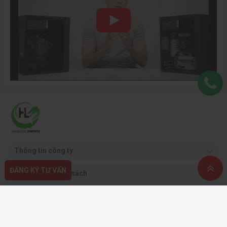
Thông tin công ty
ĐĂNG KÝ TƯ VẤN
Quy định & chính sách
Hỗ trợ khách hàng
Phương thức thanh toán