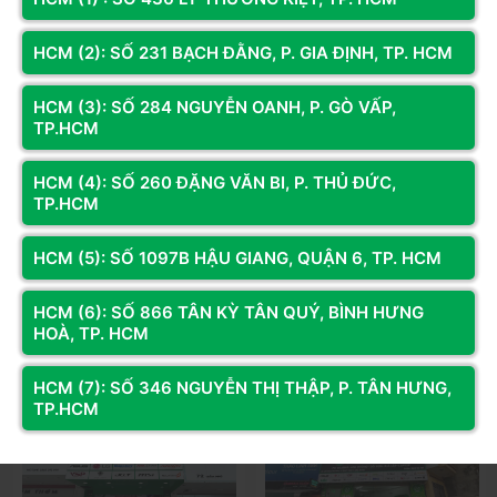
Computer
HCM (2): SỐ 231 BẠCH ĐẰNG, P. GIA ĐỊNH, TP. HCM
Sản phẩm
chính hãng
, bảo hành chính thức
HCM (3): SỐ 284 NGUYỄN OANH, P. GÒ VẤP,
Giá tốt,
combo ưu đãi
khi mua kèm CPU Ryzen AM5
TP.HCM
Hỗ trợ
trả góp 0%
Gọi
098.236.8008
để được tư vấn!
Xem thêm
HCM (4): SỐ 260 ĐẶNG VĂN BI, P. THỦ ĐỨC,
TP.HCM
Xem thêm:
Tất Cả Mainboard
|
PC Gaming
HCM (5): SỐ 1097B HẬU GIANG, QUẬN 6, TP. HCM
Kết nối với chúng tôi để nhận thông tin khuyến mãi từ Hoàng
Long Computer
HCM (6): SỐ 866 TÂN KỲ TÂN QUÝ, BÌNH HƯNG
Đăng ký
HOÀ, TP. HCM
HỆ THỐNG CỬA HÀNG
HCM (7): SỐ 346 NGUYỄN THỊ THẬP, P. TÂN HƯNG,
TP.HCM