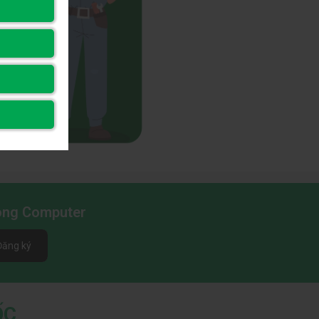
Long Computer
Đăng ký
ỐC