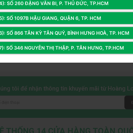
4): SỐ 260 ĐẶNG VĂN BI, P. THỦ ĐỨC, TP.HCM
5): SỐ 1097B HẬU GIANG, QUẬN 6, TP. HCM
6): SỐ 866 TÂN KỲ TÂN QUÝ, BÌNH HƯNG HOÀ, TP. HCM
7): SỐ 346 NGUYỄN THỊ THẬP, P. TÂN HƯNG, TP.HCM
chúng tôi để nhận thông tin khuyến mãi từ Hoàng 
Ệ THỐNG 14 CỬA HÀNG TOÀN QU