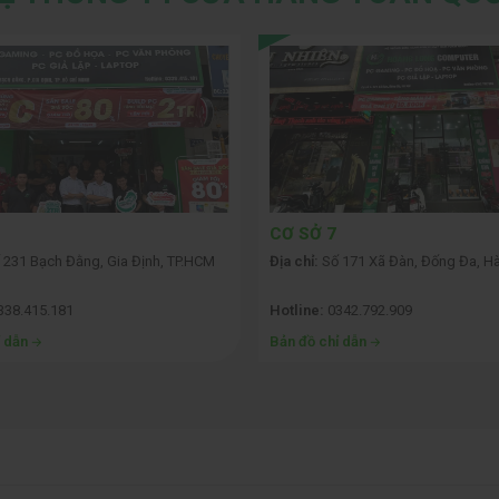
CƠ SỞ 7
 231 Bạch Đằng, Gia Định, TP.HCM
Địa chỉ:
Số 171 Xã Đàn, Đống Đa, Hà
338.415.181
Hotline:
0342.792.909
ỉ dẫn
Bản đồ chỉ dẫn