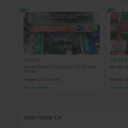
CƠ SỞ 5
CƠ SỞ 6
 Phòng
Địa chỉ:
Số 436 Lý Thường Kiệt, Tân Sơn Nhất,
Địa chỉ:
Số
TP.HCM
Hotline:
0375.216.234
Hotline:
0
Bản đồ chỉ dẫn
Bản đồ ch
KÊNH THÔNG TIN