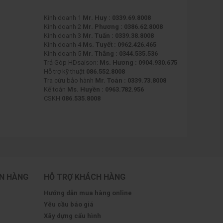
Kinh doanh 1
Mr. Huy : 0339.69.8008
Kinh doanh 2
Mr. Phương : 0386.62.8008
Kinh doanh 3
Mr. Tuấn : 0339.38.8008
Kinh doanh 4
Ms. Tuyết : 0962.426.465
Kinh doanh 5
Mr. Thắng : 0344.535.536
Trả Góp HDsaison:
Ms. Hương : 0904.930.675
Hỗ trợ kỹ thuật
086.552.8008
Tra cứu bảo hành
Mr. Toán : 0339.73.8008
Kế toán
Ms. Huyền : 0963.782.956
CSKH
086.535.8008
ÁN HÀNG
HỖ TRỢ KHÁCH HÀNG
Hướng dẫn mua hàng online
Yêu cầu báo giá
Xây dựng cấu hình