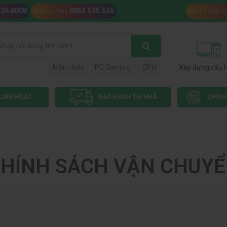
236.8008
0862.535.536
Mua hàng
Kỹ Thuật, 
Màn Hình
PC Gaming
CPU
Xây dựng cấu 
LINH HOẠT
BẢO HÀNH TẠI NHÀ
CHÍNH
HÍNH SÁCH VẬN CHUY