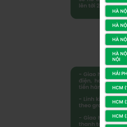
HÀ NỘI
HÀ NỘ
HÀ NỘI
HÀ NỘ
NỘI
HẢI P
HCM (
HCM (2
HCM (