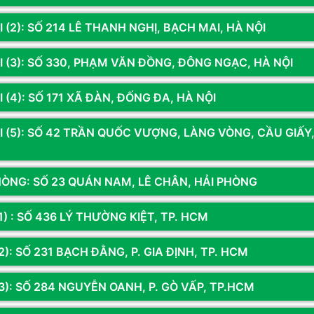
 (2): SỐ 214 LÊ THANH NGHỊ, BẠCH MAI, HÀ NỘI
I (3): SỐ 330, PHẠM VĂN ĐỒNG, ĐÔNG NGẠC, HÀ NỘI
 (4): SỐ 171 XÃ ĐÀN, ĐỐNG ĐA, HÀ NỘI
I (5): SỐ 42 TRẦN QUỐC VƯỢNG, LÀNG VÒNG, CẦU GIẤY
HÒNG: SỐ 23 QUÁN NAM, LÊ CHÂN, HẢI PHÒNG
1) : SỐ 436 LÝ THƯỜNG KIỆT, TP. HCM
): SỐ 231 BẠCH ĐẰNG, P. GIA ĐỊNH, TP. HCM
3): SỐ 284 NGUYỄN OANH, P. GÒ VẤP, TP.HCM