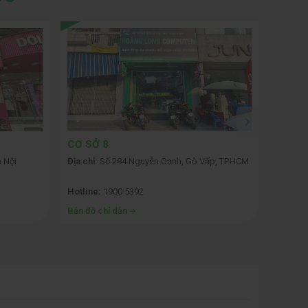
CƠ SỞ 8
CƠ SỞ
 Nội
Địa chỉ:
Số 284 Nguyễn Oanh, Gò Vấp, TP.HCM
Địa chỉ:
TP.HCM
Hotline:
1900 5392
Hotline
Bản đồ chỉ dẫn
Bản đồ 