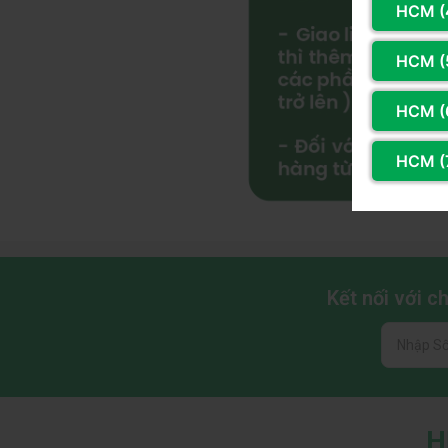
HCM (
HCM (
HCM (
HCM (
Kết nối với 
H