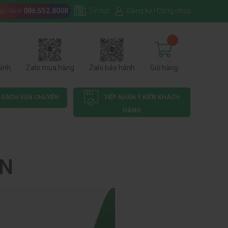
086.552.8008
Tin tức
Đăng ký
|
Đăng nhập
Bảo Hành
...
hình
Zalo mua hàng
Zalo bảo hành
Giỏ hàng
 SÁCH VẬN CHUYỂN
TIẾP NHẬN Ý KIẾN KHÁCH
HÀNG
ỂN