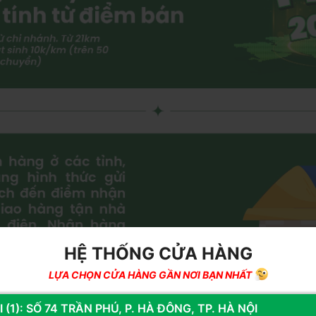
HỆ THỐNG CỬA HÀNG
LỰA CHỌN CỬA HÀNG GẦN NƠI BẠN NHẤT
 (1): SỐ 74 TRẦN PHÚ, P. HÀ ĐÔNG, TP. HÀ NỘI