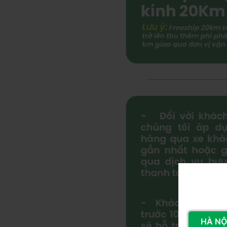
HÀ NỘI