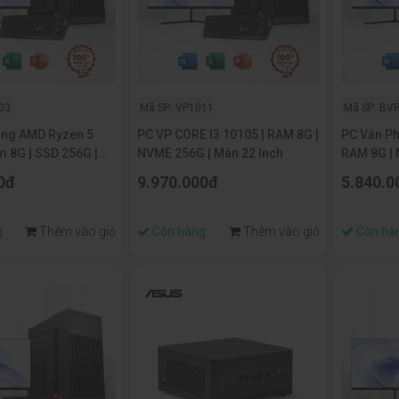
03
Mã SP: VP1011
Mã SP: BV
òng AMD Ryzen 5
PC VP CORE I3 10105 | RAM 8G |
PC Văn Ph
NVME 256G | Màn 22 Inch
RAM 8G | 
CH
inch
0đ
9.970.000đ
5.840.0
g
Thêm vào giỏ
Còn hàng
Thêm vào giỏ
Còn hà