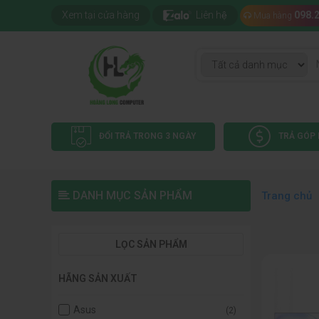
Xem tại cửa hàng
Liên hệ
098.
Mua hàng
ĐỔI TRẢ TRONG 3 NGÀY
TRẢ GÓP 
DANH MỤC SẢN PHẨM
Trang chủ
LỌC SẢN PHẨM
HÃNG SẢN XUẤT
Asus
(2)