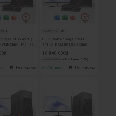
P4571
Mã SP: BVP141.8
òng CORE I5 4570 |
Bộ PC Văn Phòng Core I3
NVME 256G | Màn 22
14100 | RAM 8G | SSD 256G |
MÀN 22 INCH
00đ
10.840.000đ
12.999.000đ
(Tiết kiệm: 17%)
ng
Thêm vào giỏ
Còn hàng
Thêm vào giỏ