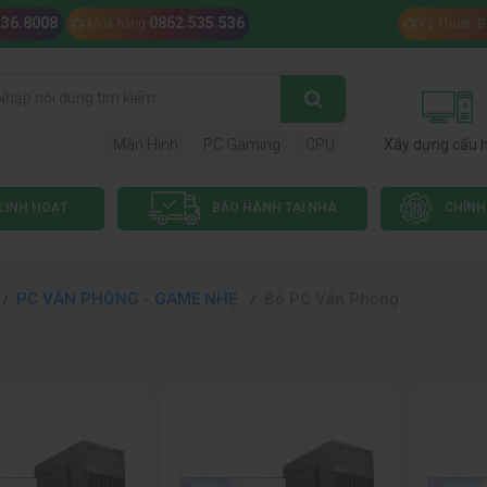
236.8008
0862.535.536
Mua hàng
Kỹ Thuật, 
Màn Hình
PC Gaming
CPU
Xây dựng cấu 
LINH HOẠT
BẢO HÀNH TẠI NHÀ
CHÍNH
PC VĂN PHÒNG - GAME NHẸ
Bộ PC Văn Phòng