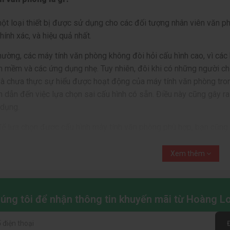
một loại thiết bị được sử dụng cho các đối tượng nhân viên văn 
hính xác, và hiệu quả nhất.
ường, các máy tính văn phòng không đòi hỏi cấu hình cao, vì các
n mềm và các ứng dụng nhẹ. Tuy nhiên, đôi khi có những người ch
à chưa thực sự hiểu được hoạt động của máy tính văn phòng trong
 dẫn đến việc lựa chọn sai cấu hình có sẵn. Điều này cũng gây r
 dụng.
ể lựa chọn được cấu hình máy tính văn phòng phù hợp, bạn cũng c
ưu trữ, hoạt động của các phần mềm dự định sẽ sử dụng. Bạn có 
sản xuất đã thiết kế, phát triển để dành riêng cho khối lượng cô
Xem thêm
ng hay PC office.
chúng tôi để nhận thông tin khuyến mãi từ Hoàng 