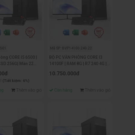
6501
Mã SP: BVP14100.240.22
òng CORE I5 6500 |
BỘ PC VĂN PHÒNG CORE I3
SSD 256G| Màn 22
14100F | RAM 8G | R7 240 4G |
NVME 256G | MÀN HÌNH
00đ
10.750.000đ
22INCH
đ
(Tiết kiệm: 6%)
ng
Thêm vào giỏ
Còn hàng
Thêm vào giỏ