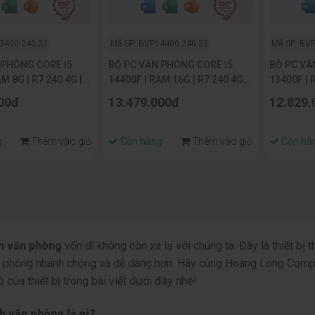
3400.240.22
Mã SP: BVP14400.240.22
Mã SP: BV
 PHÒNG CORE I5
BỘ PC VĂN PHÒNG CORE I5
BỘ PC VĂ
M 8G | R7 240 4G |
14400F | RAM 16G | R7 240 4G |
13400F | 
 | MÀN HÌNH
NVME 256G | MÀN HÌNH
NVME 256
00đ
13.479.000đ
12.829.
22INCH
22INCH
g
Thêm vào giỏ
Còn hàng
Thêm vào giỏ
Còn hà
nh văn phòng
vốn dĩ không còn xa lạ với chúng ta. Đây là thiết bị 
n phòng nhanh chóng và dễ dàng hơn. Hãy cùng Hoàng Long Compute
rò của thiết bị trong bài viết dưới đây nhé!
h văn phòng là gì?