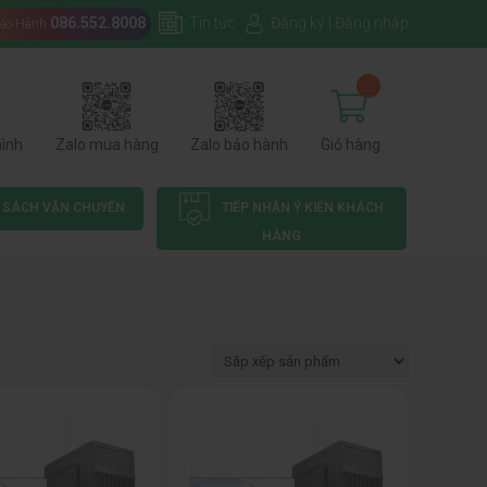
086.552.8008
Tin tức
Đăng ký
|
Đăng nhập
Bảo Hành
...
hình
Zalo mua hàng
Zalo bảo hành
Giỏ hàng
 SÁCH VẬN CHUYỂN
TIẾP NHẬN Ý KIẾN KHÁCH
HÀNG