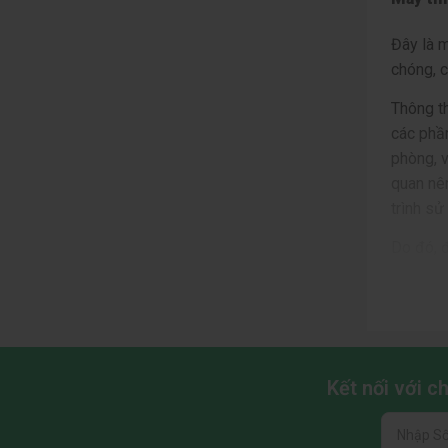
Đây là 
chóng, c
Thông th
các phầ
phòng, v
quan nên
trình sử
Do đó, đ
lượng l
các nhà 
văn phò
Kết nối với 