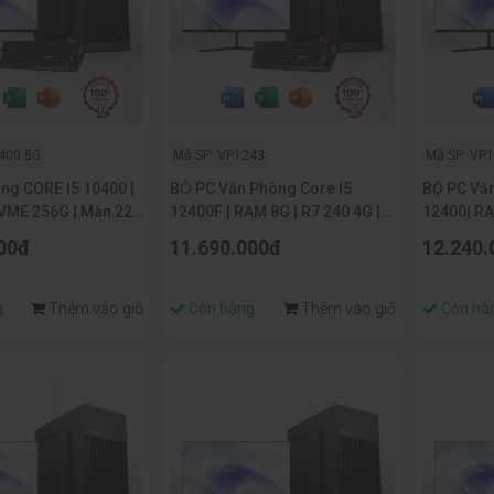
400.8G
Mã SP: VP1243
Mã SP: VP
ng CORE I5 10400 |
BỘ PC Văn Phòng Core I5
BỘ PC Văn
VME 256G | Màn 22
12400F | RAM 8G | R7 240 4G |
12400| R
NVME 256G | Màn 22 Inch
Màn 22 In
00đ
11.690.000đ
12.240.
g
Thêm vào giỏ
Còn hàng
Thêm vào giỏ
Còn hà