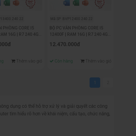
P13400.240.22
Mã SP: BVP12400.240.22
N PHÒNG CORE I5
BỘ PC VĂN PHÒNG CORE I5
RAM 16G | R7 240 4G |
12400F | RAM 16G | R7 240 4G |
G | MÀN HÌNH
NVME 256G | MÀN HÌNH
000đ
12.470.000đ
22INCH
ng
Thêm vào giỏ
Còn hàng
Thêm vào giỏ
1
2
thông dụng có thể hỗ trợ xử lý và giải quyết các công
r tìm hiểu rõ hơn về khái niệm, cấu tạo, chức năng,