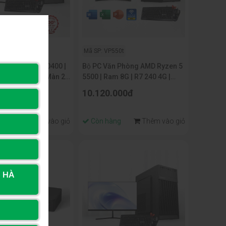
1142
Mã SP: VP550t
òng CORE I5 10400 |
Bộ PC Văn Phòng AMD Ryzen 5
 NVME 256G | Màn 22
5500 | Ram 8G | R7 240 4G |
NVME 256G | Màn 22 Inch
000đ
10.120.000đ
ng
Thêm vào giỏ
Còn hàng
Thêm vào giỏ
, HÀ