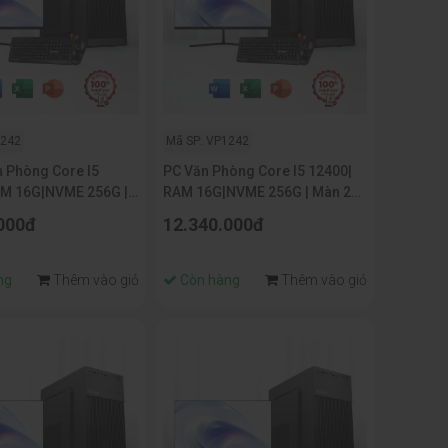
1242
Mã SP: VP1242
 Phòng Core I5
PC Văn Phòng Core I5 12400|
AM 16G|NVME 256G |
RAM 16G|NVME 256G | Màn 22
ch
Inch
000đ
12.340.000đ
ng
Thêm vào giỏ
Còn hàng
Thêm vào giỏ