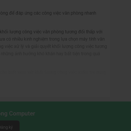
phòng để đáp ứng các công việc văn phòng nhanh
 khối lượng công việc văn phòng tương đối thấp với
ưa có nhiều kinh nghiệm trong lựa chọn máy tính văn
 việc xử lý và giải quyết khối lượng công việc tương
a những ảnh hưởng khó khăn hay bất tiện trong quá
ần biết xem xét khối lượng công việc, kiểm tra dung
thể tham khảo nhiều các
bộ máy tính văn phòng
mà
ng việc văn phòng, chẳng hạn như máy tính đồng bộ
Long Computer
Đăng ký