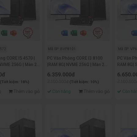
4572
Mã SP: BVP8101
Mã SP: VP
ng CORE I5 4570 |
PC Văn Phòng CORE I3 8100
PC Văn Ph
NVME 256G | Màn 22
|RAM 8G| NVME 256G | Màn 22
RAM 8G| 
inch
Inch
0đ
6.359.000đ
6.650.0
7.100.000đ
7.100.000
(Tiết kiệm: 18%)
(Tiết kiệm: 10%)
g
Thêm vào giỏ
Còn hàng
Thêm vào giỏ
Còn hà