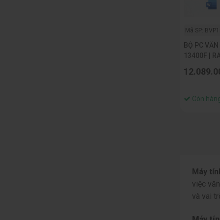
Mã SP: BVP1
BỘ PC VĂN
13400F | RA
NVME 256G
12.089.0
22INCH
Còn hàn
Máy tí
việc vă
và vai t
Máy tín