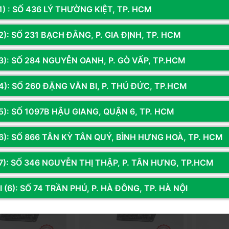
1) : SỐ 436 LÝ THƯỜNG KIỆT, TP. HCM
): SỐ 231 BẠCH ĐẰNG, P. GIA ĐỊNH, TP. HCM
0.1
Mã SP: VP550
òng AMD Ryzen 5
PC Văn Phòng AMD Ryzen 5
Bộ Mini P
3): SỐ 284 NGUYỄN OANH, P. GÒ VẤP, TP.HCM
5500GT | Ram 8G | NVME 256G |
PRO Tall 
 22 Inch
Màn 22 Inch
1340P/ 2x
00đ
10.070.000đ
10.200.
4): SỐ 260 ĐẶNG VĂN BI, P. THỦ ĐỨC, TP.HCM
3xNVMe, S
DP 1.4a/
5): SỐ 1097B HẬU GIANG, QUẬN 6, TP. HCM
g
Thêm vào giỏ
Còn hàng
Thêm vào giỏ
Còn hà
6): SỐ 866 TÂN KỲ TÂN QUÝ, BÌNH HƯNG HOÀ, TP. HCM
7): SỐ 346 NGUYỄN THỊ THẬP, P. TÂN HƯNG, TP.HCM
 (6): SỐ 74 TRẦN PHÚ, P. HÀ ĐÔNG, TP. HÀ NỘI