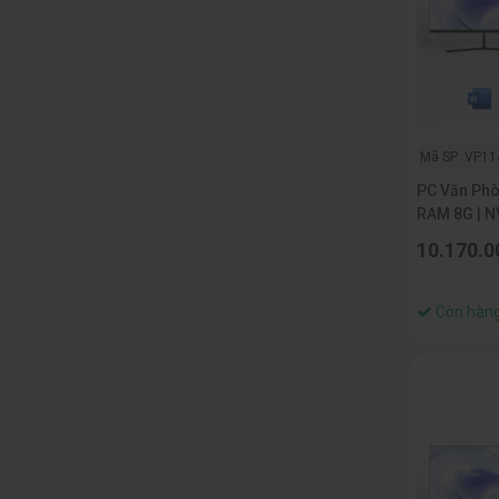
Mã SP: VP11
PC Văn Phò
RAM 8G | N
Inch
10.170.0
Còn hàn