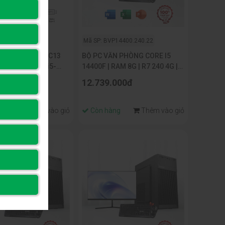
Mã SP: BVP14400.240.22
C ASUS Intel NUC13
BỘ PC VĂN PHÒNG CORE I5
RNUC13ANHI5 (i5-
14400F | RAM 8G | R7 240 4G |
DDR4-3200 /
NVME 256G | MÀN HÌNH
000đ
12.739.000đ
ATA/ 2x HDMI 2.1/2x
22INCH
 VESA MOUNT)
ng
Thêm vào giỏ
Còn hàng
Thêm vào giỏ