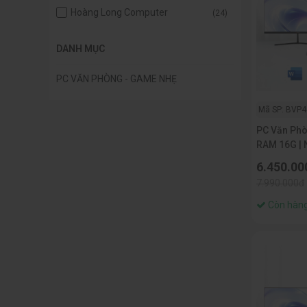
Hoàng Long Computer
(24)
DANH MỤC
PC VĂN PHÒNG - GAME NHẸ
Mã SP: BVP
PC Văn Phò
RAM 16G | 
IN
6.450.00
7.990.000đ
Còn hàn