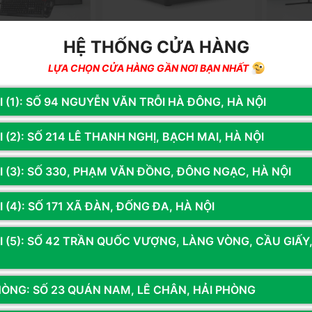
HỆ THỐNG CỬA HÀNG
LỰA CHỌN CỬA HÀNG GẦN NƠI BẠN NHẤT
41.16
Mã SP: CB168
Mã SP: VP
 Phòng Core I3
MÁY TÍNH ĐÊ BÀN PC MINI
PC Văn Ph
I (1): SỐ 94 NGUYỄN VĂN TRỖI HÀ ĐÔNG, HÀ NỘI
M 16G | SSD 256G |
ASUS NUC13ANH/i3-
RAM 16G |
CH
1315U/2xDR4-3200 /M2
Inch
00đ
7.650.000đ
11.070.
 (2): SỐ 214 LÊ THANH NGHỊ, BẠCH MAI, HÀ NỘI
,SATA/2xHDMI/2xTB/WIFI6/nOS/VESA/
đ
(Tiết kiệm: 11%)
ĐEN (RNUC13ANHI300000I)
g
Thêm vào giỏ
Còn hàng
Thêm vào giỏ
Còn hà
I (3): SỐ 330, PHẠM VĂN ĐỒNG, ĐÔNG NGẠC, HÀ NỘI
 (4): SỐ 171 XÃ ĐÀN, ĐỐNG ĐA, HÀ NỘI
I (5): SỐ 42 TRẦN QUỐC VƯỢNG, LÀNG VÒNG, CẦU GIẤY
HÒNG: SỐ 23 QUÁN NAM, LÊ CHÂN, HẢI PHÒNG