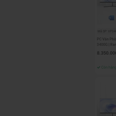
Mã SP: VP34
PC Văn Ph
3400G | Ram 8G | SSD 256G |
Màn 22 IN
8.350.00
Còn hàn