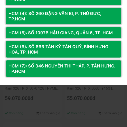
HCM (4): SỐ 260 ĐẶNG VĂN BI, P. THỦ ĐỨC,
TP.HCM
HCM (5): SỐ 1097B HẬU GIANG, QUẬN 6, TP. HCM
HCM (6): SỐ 866 TÂN KỲ TÂN QUÝ, BÌNH HƯNG
HOÀ, TP. HCM
HCM (7): SỐ 346 NGUYỄN THỊ THẬP, P. TÂN HƯNG,
TP.HCM
Mã SP: GA9x3D.507
Mã SP: GA9x3D.506t
PC GAMING Ryzen 9 9950X3D |
PC GAMING Ryzen 9 9950X3D |
Ram 32G | RTX 5070 12G | NVME
Ram 32G | RTX 5060 Ti 16G |
500G
NVME 500G
59.070.000đ
55.070.000đ
Còn hàng
Thêm vào giỏ
Còn hàng
Thêm vào giỏ