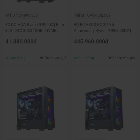
Mã SP: DH995.306
Mã SP: GA9x3D2.509
PC ĐÒ HỌA Ryzen 9 9950X | Ram
BỘ PC ASUS ROG 20th
32G | RTX 3060 12GB | NVME
Anniversary Ryzen 9 9950X3D2 |
512G
Ram 64G | RTX 5090 32G | NVME
41.380.000đ
445.960.000đ
1TB | MÀN 27INCH OLED
Còn hàng
Thêm vào giỏ
Còn hàng
Thêm vào giỏ