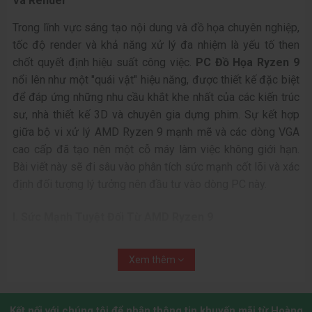
Và Render
Trong lĩnh vực sáng tạo nội dung và đồ họa chuyên nghiệp,
tốc độ
render và khả năng xử lý đa nhiệm là yếu tố then
chốt quyết định hiệu suất công việc.
PC Đồ Họa Ryzen 9
nổi lên như một "quái vật" hiệu năng, được thiết kế đặc biệt
để đáp ứng những nhu cầu khắt khe nhất của các kiến trúc
sư, nhà thiết kế 3D và chuyên gia dựng phim. Sự kết hợp
giữa bộ vi xử lý AMD Ryzen 9 mạnh mẽ và các dòng VGA
cao cấp đã tạo nên một cỗ máy làm việc không giới hạn.
Bài viết này sẽ đi sâu vào phân tích sức mạnh cốt lõi và xác
định đối tượng lý tưởng nên đầu tư vào dòng PC này.
I. Sức Mạnh Tuyệt Đối Từ AMD Ryzen 9
Bộ vi xử lý
AMD Ryzen 9
là trái tim của dòng PC này. Với
Xem thêm
số lượng nhân và luồng vượt trội (12 nhân/24 luồng hoặc
16 nhân/32 luồng tùy phiên bản), Ryzen 9 mang lại khả
năng xử lý song song và đa nhiệm tuyệt vời.
Kết nối với chúng tôi để nhận thông tin khuyến mãi từ Hoàng