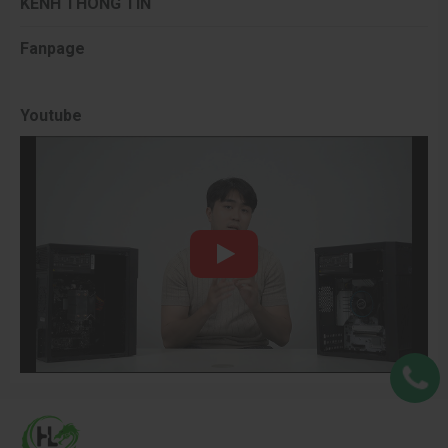
KÊNH THÔNG TIN
Fanpage
II. Tối Ưu Hóa Hiệu Năng Với Card Đồ Họa Chuyên
Youtube
Nghiệp
Để khai thác tối đa sức mạnh
Ryzen 9
, các cấu hình PC Đồ
Họa tại Hoàng Long Computer đều được trang bị những
dòng VGA mạnh mẽ.
VGA NVIDIA GeForce RTX/AMD Radeon RX:
Các
dòng PC Đồ Họa Ryzen 9 thường đi kèm với card đồ
họa hiệu năng cao như RTX 4070, RTX 4080, RTX
5070, 5090 hoặc tương đương. Những chiếc VGA này
không chỉ giúp tăng tốc độ render bằng GPU mà còn
mang lại trải nghiệm xem trước (viewport) mượt mà
trong các phần mềm 3D như Autodesk Maya hay