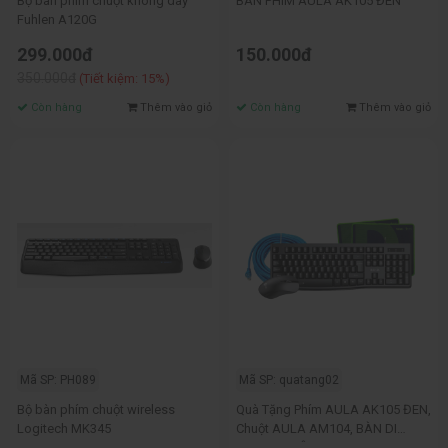
Bộ bàn phím chuột không dây
BÀN PHÍM AULA AK105 ĐEN
Fuhlen A120G
299.000đ
150.000đ
350.000đ
(Tiết kiệm: 15%)
Còn hàng
Thêm vào giỏ
Còn hàng
Thêm vào giỏ
Mã SP: PH089
Mã SP: quatang02
Bộ bàn phím chuột wireless
Quà Tặng Phím AULA AK105 ĐEN,
Logitech MK345
Chuột AULA AM104, BÀN DI
FUHLEN, DÂY MẠNG 5M trị giá