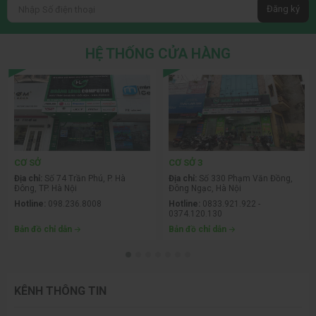
êm ái. Có cả bộ có dây và không dây Bluetooth, phù hợp cho làm
Đăng ký
việc tại văn phòng hoặc tại nhà.
HỆ THỐNG CỬA HÀNG
Mua Combo Phím Chuột Tại Hoàng Long
Hoàng Long Computer
- hàng chính hãng, giá tốt nhất, bảo hành
đầy đủ. Hotline
098.236.8008
.
Xem thêm:
Bàn Phím Gaming
|
Chuột Gaming
|
Gaming Gear
CƠ SỞ
CƠ SỞ 3
Địa chỉ:
Số 74 Trần Phú, P. Hà
Địa chỉ:
Số 330 Phạm Văn Đồng,
Đông, TP. Hà Nội
Đông Ngạc, Hà Nội
Hotline:
098.236.8008
Hotline:
0833.921.922 -
0374.120.130
Bản đồ chỉ dẫn
Bản đồ chỉ dẫn
KÊNH THÔNG TIN