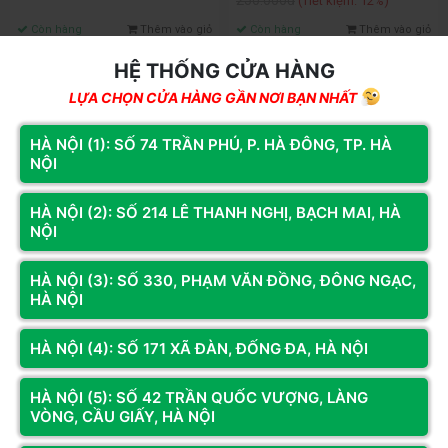
250.000đ
(Tiết kiệm: 12%)
Còn hàng
Thêm vào giỏ
Còn hàng
Thêm vào giỏ
HỆ THỐNG CỬA HÀNG
LỰA CHỌN CỬA HÀNG GẦN NƠI BẠN NHẤT
HÀ NỘI (1): SỐ 74 TRẦN PHÚ, P. HÀ ĐÔNG, TP. HÀ
NỘI
HÀ NỘI (2): SỐ 214 LÊ THANH NGHỊ, BẠCH MAI, HÀ
NỘI
HÀ NỘI (3): SỐ 330, PHẠM VĂN ĐỒNG, ĐÔNG NGẠC,
HÀ NỘI
Mã SP: QUATANG01
Mã SP: quatang03
Quà Tặng Phím E-DRA EK501,
Quà Tặng Phím Cơ RGB AULA
HÀ NỘI (4): SỐ 171 XÃ ĐÀN, ĐỐNG ĐA, HÀ NỘI
Chuột E-DRA EM601, BÀN DI
F2058 RED SWITCH + CHUỘT
FUHLEN, DÂY MẠNG 5M trị giá
FUHLEN L102 trị giá 780.000 VNĐ
Liên hệ
Liên hệ
220.000 VNĐ
HÀ NỘI (5): SỐ 42 TRẦN QUỐC VƯỢNG, LÀNG
VÒNG, CẦU GIẤY, HÀ NỘI
Còn hàng
Thêm vào giỏ
Còn hàng
Thêm vào giỏ