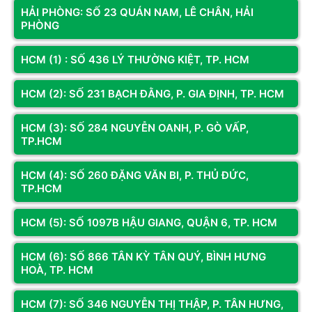
HẢI PHÒNG: SỐ 23 QUÁN NAM, LÊ CHÂN, HẢI
PHÒNG
HCM (1) : SỐ 436 LÝ THƯỜNG KIỆT, TP. HCM
HCM (2): SỐ 231 BẠCH ĐẰNG, P. GIA ĐỊNH, TP. HCM
HCM (3): SỐ 284 NGUYỄN OANH, P. GÒ VẤP,
TP.HCM
HCM (4): SỐ 260 ĐẶNG VĂN BI, P. THỦ ĐỨC,
Mã SP: quatang04
Mã SP: quatang05
TP.HCM
Quà Tặng COMBO Phím AULA
Quà Tặng Phím AULA F2058 RED
F2058 RED SWITCH, Chuột
SWITCH, Chuột AULA S13, BÀN DI
HCM (5): SỐ 1097B HẬU GIANG, QUẬN 6, TP. HCM
FUHLEN L102, BÀN DI FUHLEN,
FUHLEN, DÂY MẠNG 5M trị giá
Liên hệ
Liên hệ
DÂY MẠNG 5M trị giá 850.000
799.000 VNĐ
HCM (6): SỐ 866 TÂN KỲ TÂN QUÝ, BÌNH HƯNG
VNĐ
HOÀ, TP. HCM
Còn hàng
Thêm vào giỏ
Còn hàng
Thêm vào giỏ
HCM (7): SỐ 346 NGUYỄN THỊ THẬP, P. TÂN HƯNG,