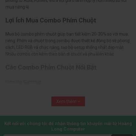
phòng từ Aula, Fuhlen, Vitra với giá thành hợp lý hơn nhiều so với
mua riêng lẻ.
Lợi Ích Mua Combo Phím Chuột
Mua bộ combo phím chuột giúp bạn tiết kiệm 20-30% so với mua
riêng. Phím và chuột trong combo được thiết kế đồng bộ về phong
cách, LED RGB và chức năng, tạo bộ setup thống nhất đẹp mắt.
Nhiều combo còn kèm theo bàn di chuột và phụ kiện khác.
Các Combo Phím Chuột Nổi Bật
Combo Gaming
Combo phím cơ + chuột gaming từ Aula với LED RGB, switch cơ
bền bỉ và sensor chuột chính xác. Phù hợp cho game thủ mới bắt
Xem thêm
đầu muốn trang bị gaming gear chất lượng với ngân sách hợp lý.
Combo Văn Phòng
Kết nối với chúng tôi để nhận thông tin khuyến mãi từ Hoàng
Long Computer
Combo phím chuột văn phòng gọn nhẹ, thiết kế tối giản, hoạt động