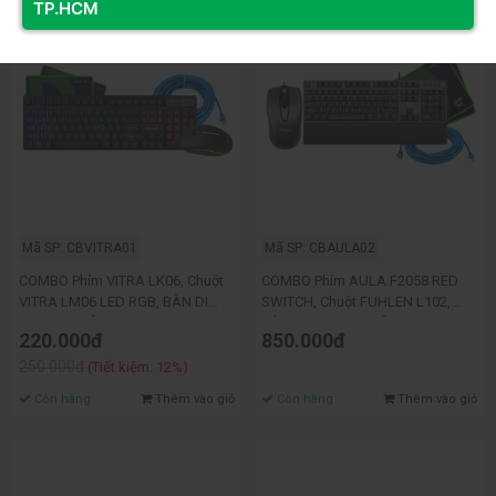
TP.HCM
Mã SP: CBVITRA01
Mã SP: CBAULA02
COMBO Phím VITRA LK06, Chuột
COMBO Phím AULA F2058 RED
VITRA LM06 LED RGB, BÀN DI
SWITCH, Chuột FUHLEN L102,
FUHLEN, DÂY MẠNG 5M
BÀN DI FUHLEN, DÂY MẠNG 5M
220.000đ
850.000đ
250.000đ
(Tiết kiệm: 12%)
Còn hàng
Thêm vào giỏ
Còn hàng
Thêm vào giỏ