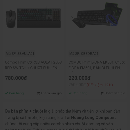
Mã SP: SBAULA01
Mã SP: CBEDRA01
Combo Phím Cơ RGB AULA F2058
COMBO Phím E-DRA EK501, Chuột
RED SWITCH + CHUỘT FUHLEN
E-DRA EM601, BÀN DI FUHLEN,
L102
DÂY MẠNG 5M
780.000đ
220.000đ
250.000đ
(Tiết kiệm: 12%)
Còn hàng
Thêm vào giỏ
Còn hàng
Thêm vào giỏ
Bộ bàn phím + chuột
là giải pháp tiết kiệm và tiện lợi khi bạn cần
trang bị cả hai phụ kiện cùng lúc. Tại
Hoàng Long Computer
,
chúng tôi cung cấp nhiều combo phím chuột gaming và văn