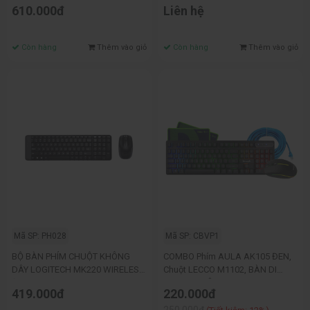
610.000đ
Liên hệ
220.000 VNĐ
Còn hàng
Thêm vào giỏ
Còn hàng
Thêm vào giỏ
Mã SP: PH028
Mã SP: CBVP1
BỘ BÀN PHÍM CHUỘT KHÔNG
COMBO Phím AULA AK105 ĐEN,
DÂY LOGITECH MK220 WIRELESS
Chuột LECCO M1102, BÀN DI
(USB/ĐEN)
FUHLEN, DÂY MẠNG 5M
419.000đ
220.000đ