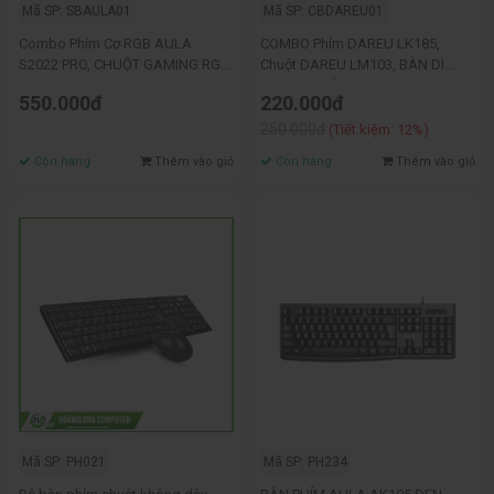
Mã SP: SBAULA01
Mã SP: CBDAREU01
Combo Phím Cơ RGB AULA
COMBO Phím DAREU LK185,
S2022 PRO, CHUỘT GAMING RGB
Chuột DAREU LM103, BÀN DI
AULA S13
FUHLEN, DÂY MẠNG 5M
550.000đ
220.000đ
250.000đ
(Tiết kiệm: 12%)
Còn hàng
Thêm vào giỏ
Còn hàng
Thêm vào giỏ
Mã SP: PH021
Mã SP: PH234