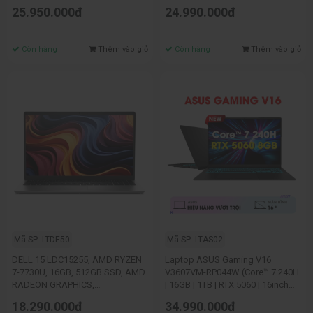
512GB | 16 inch WUXGA 165Hz |
GRAPHICS | 15.6 INCH FHD IPS |
25.950.000đ
24.990.000đ
Win 11)
WIN 11 | OFFICEHOME24 | OS365 |
BẠC)
Còn hàng
Thêm vào giỏ
Còn hàng
Thêm vào giỏ
Mã SP: LTDE50
Mã SP: LTAS02
DELL 15 LDC15255, AMD RYZEN
Laptop ASUS Gaming V16
7-7730U, 16GB, 512GB SSD, AMD
V3607VM-RP044W (Core™ 7 240H
RADEON GRAPHICS,
| 16GB | 1TB | RTX 5060 | 16inch
15.6”(1920X1080), TOUCH, W11,
WUXGA 144Hz | Win 11 | Đen)
18.290.000đ
34.990.000đ
BLK