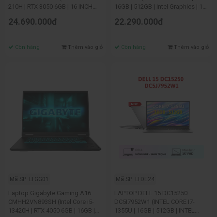
210H | RTX 3050 6GB | 16 INCH
16GB | 512GB | Intel Graphics | 14
WUXGA | 16GB | 512GB | WIN 11 |
inch FHD | Win 11 | Bạc)
24.690.000đ
22.290.000đ
ĐEN)
Còn hàng
Thêm vào giỏ
Còn hàng
Thêm vào giỏ
Mã SP: LTGG01
Mã SP: LTDE24
Laptop Gigabyte Gaming A16
LAPTOP DELL 15 DC15250
CMHH2VN893SH (Intel Core i5-
DC5I7952W1 (INTEL CORE I7-
13420H | RTX 4050 6GB | 16GB |
1355U | 16GB | 512GB | INTEL