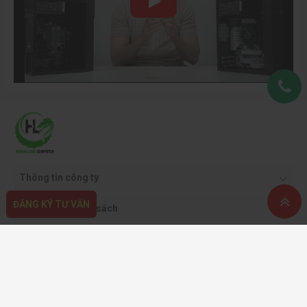
Thông tin công ty
ĐĂNG KÝ TƯ VẤN
Quy định & chính sách
Hỗ trợ khách hàng
Phương thức thanh toán