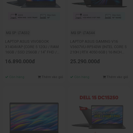
Mã SP: LTAS32
Mã SP: LTAS44
LAPTOP ASUS VIVOBOOK
LAPTOP ASUS GAMING V16
X1404VAP (CORE 5 120U / RAM
V3607VU-RP343W (INTEL CORE 5
16GB / SSD 256GB / 14" FHD /
210H | RTX 4050 6GB | 16 INCH
WIN11 / BLUE)_ NK UP16G
WUXGA 144HZ | 16GB | 512GB |
16.890.000đ
25.290.000đ
WIN 11 | ĐEN)
Còn hàng
Thêm vào giỏ
Còn hàng
Thêm vào giỏ