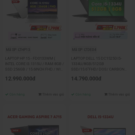
Mã SP: LTHP13
Mã SP: LTDE04
LAPTOP HP 15 - FD0133WM (
LAPTOP DELL 15 DC15250 I5-
INTEL CORE I3.1315U / RAM 8GB /
1334U/8GB/512GB
SSD 256GB / 15.6INCH FHD / WIN
SSD/15.6"FHD/ DOS/ CARBON
11 / SILVER _B4KT4UA )
BLACK_N
12.990.000đ
14.790.000đ
Còn hàng
Thêm vào giỏ
Còn hàng
Thêm vào giỏ