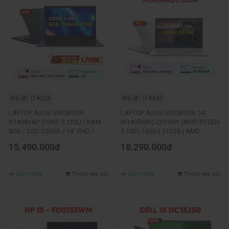
Mã SP: LTAS26
Mã SP: LTAS42
LAPTOP ASUS VIVOBOOK
LAPTOP ASUS VIVOBOOK 14
X1404VAP (CORE 5 120U / RAM
M1405NAQ-LY010W (AMD RYZEN
8GB / SSD 256GB / 14" FHD /
5 150 | 16GB | 512GB | AMD
WIN11 / BLUE)_N
RADEON | 14 INCH WUXGA | WIN
15.490.000đ
18.290.000đ
11 | BẠC)
Còn hàng
Thêm vào giỏ
Còn hàng
Thêm vào giỏ