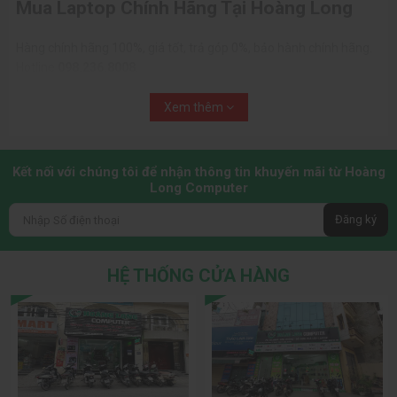
Mua Laptop Chính Hãng Tại Hoàng Long
Hàng chính hãng 100%, giá tốt, trả góp 0%, bảo hành chính hãng.
Hotline
098.236.8008
.
Xem thêm:
Lenovo
|
HP
|
ASUS
|
Acer
|
Dell
|
MSI
Xem thêm
Kết nối với chúng tôi để nhận thông tin khuyến mãi từ Hoàng
Long Computer
Đăng ký
HỆ THỐNG CỬA HÀNG