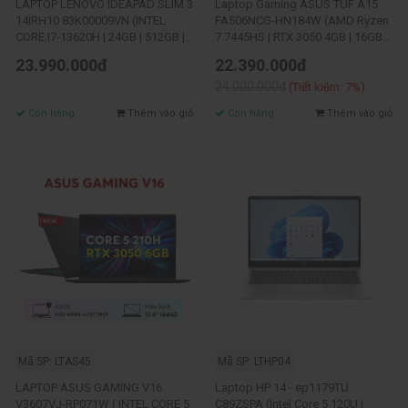
LAPTOP LENOVO IDEAPAD SLIM 3
Laptop Gaming ASUS TUF A15
14IRH10 83K00009VN (INTEL
FA506NCG-HN184W (AMD Ryzen
CORE I7-13620H | 24GB | 512GB |
7 7445HS | RTX 3050 4GB | 16GB |
INTEL UHD | 14 INCH WUXGA IPS |
512GB SSD | 15.6" FHD 144Hz |
23.990.000đ
22.390.000đ
WIN 11 | XÁM)
Win11 | Đen)
24.000.000đ
(Tiết kiệm: 7%)
Còn hàng
Thêm vào giỏ
Còn hàng
Thêm vào giỏ
Mã SP: LTAS45
Mã SP: LTHP04
LAPTOP ASUS GAMING V16
Laptop HP 14 - ep1179TU
V3607VJ-RP071W ( INTEL CORE 5
C89ZSPA (Intel Core 5 120U |