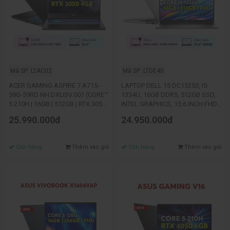
Mã SP: LTAC02
Mã SP: LTDE40
ACER GAMING ASPIRE 7 A715-
LAPTOP DELL 15 DC15250, I5-
59G-59RD NH.DXUSV.001 (CORE™
1334U, 16GB DDR5, 512GB SSD,
5 210H | 16GB | 512GB | RTX 3050
INTEL GRAPHICS, 15.6 INCH FHD,
4GB | 15.6 INCH FHD 144HZ | WIN
3C 41WH, AX+BT,
25.990.000đ
24.950.000đ
11 | ĐEN)
OFFICEHS24+365, MCAFEE LS,
WIN 11 HOME, BẠC (PLATINUM
SILVER)
Còn hàng
Thêm vào giỏ
Còn hàng
Thêm vào giỏ