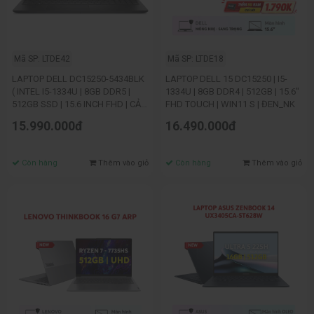
Mã SP: LTDE42
Mã SP: LTDE18
LAPTOP DELL DC15250-5434BLK
LAPTOP DELL 15 DC15250 | I5-
( INTEL I5-1334U | 8GB DDR5 |
1334U | 8GB DDR4 | 512GB | 15.6"
512GB SSD | 15.6 INCH FHD | CẢM
FHD TOUCH | WIN11 S | ĐEN_NK
ỨNG WIN11 BẢN QUYỀN |
15.990.000đ
16.490.000đ
CARBON BLACK
Còn hàng
Thêm vào giỏ
Còn hàng
Thêm vào giỏ