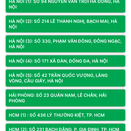
HÀ NÔI (1): SỐ 94 NGUYỄN VĂN TRỖI HÀ ĐÔNG, HÀ
NỘI
Mã SP: LTDE06
Mã SP: LTAS41
Laptop Dell Pro 15 Essential
Laptop ASUS Vivobook Go 15
HÀ NỘI (2): SỐ 214 LÊ THANH NGHỊ, BẠCH MAI, HÀ
PV15250 VKVKD (Core 3-100U |
E1504FA-BQ340W (Ryzen 5 40 |
NỘI
8GB | 512GB SSD | 15.6" FHD |
16GB | 512GB | AMD Radeon |
Intel Graphics | Ubuntu | Black)
15.6 inch FHD | Win 11 | Bạc)
13.690.000đ
18.790.000đ
HÀ NỘI (3): SỐ 330, PHẠM VĂN ĐỒNG, ĐÔNG NGẠC,
HÀ NỘI
Còn hàng
Thêm vào giỏ
Còn hàng
Thêm vào giỏ
HÀ NỘI (4): SỐ 171 XÃ ĐÀN, ĐỐNG ĐA, HÀ NỘI
HÀ NỘI (5): SỐ 42 TRẦN QUỐC VƯỢNG, LÀNG
VÒNG, CẦU GIẤY, HÀ NỘI
HẢI PHÒNG: SỐ 23 QUÁN NAM, LÊ CHÂN, HẢI
PHÒNG
HCM (1) : SỐ 436 LÝ THƯỜNG KIỆT, TP. HCM
HCM (2): SỐ 231 BẠCH ĐẰNG, P. GIA ĐỊNH, TP. HCM