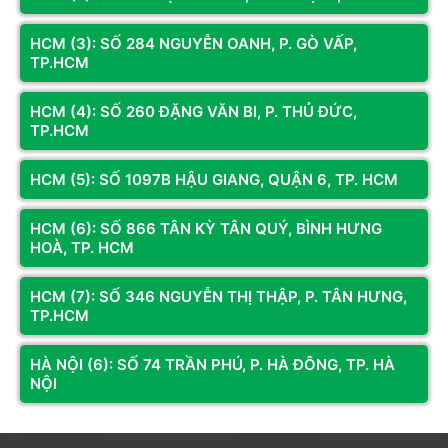
Mã SP: LTLE40
Mã SP: LTAS40
LAPTOP LENOVO THINKBOOK 14
Laptop ASUS Vivobook S14
HCM (3): SỐ 284 NGUYỄN OANH, P. GÒ VẤP,
G9 IRL 21UY008YVN (INTEL CORE
S3407AA-SF945W (Intel Core
TP.HCM
5-210H | INTEL GRAPHICS | 14-
Ultra 5 325 | 16GB | 512GB | Intel
INCH WUXGA | 16GB | 1TB |
Arc | 14 WUXGA OLED | Win 11 |
31.990.000đ
28.790.000đ
WINDOWS 11 HOME SL | XÁM)
Xám)
HCM (4): SỐ 260 ĐẶNG VĂN BI, P. THỦ ĐỨC,
TP.HCM
Còn hàng
Thêm vào giỏ
Còn hàng
Thêm vào giỏ
HCM (5): SỐ 1097B HẬU GIANG, QUẬN 6, TP. HCM
HCM (6): SỐ 866 TÂN KỲ TÂN QUÝ, BÌNH HƯNG
HOÀ, TP. HCM
HCM (7): SỐ 346 NGUYỄN THỊ THẬP, P. TÂN HƯNG,
TP.HCM
HÀ NỘI (6): SỐ 74 TRẦN PHÚ, P. HÀ ĐÔNG, TP. HÀ
NỘI
Mã SP: LTLE36
Mã SP: LTAS01