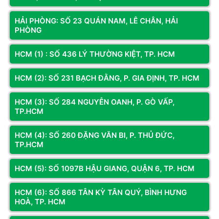
HẢI PHÒNG: SỐ 23 QUÁN NAM, LÊ CHÂN, HẢI
PHÒNG
HCM (1) : SỐ 436 LÝ THƯỜNG KIỆT, TP. HCM
CƠ SỞ 1
CƠ SỞ 3
Địa chỉ:
Số LK2A-17 Phố Nguyễn
Địa chỉ:
Số 330 Phạm Văn Đồng,
HCM (2): SỐ 231 BẠCH ĐẰNG, P. GIA ĐỊNH, TP. HCM
Văn Trỗi, Hà Đông, Hà Nội
Đông Ngạc, Hà Nội
Hotline:
098.236.8008 -
Hotline:
0833.921.922 -
0339.69.8008
0374.120.130
HCM (3): SỐ 284 NGUYỄN OANH, P. GÒ VẤP,
Intel Xeon được thiết kế riêng dành cho máy chủ, máy trạm chuyên
TP.HCM
Bản đồ chỉ dẫn
Bản đồ chỉ dẫn
dụng
Sự khác biệt cốt lõi giữa Intel Xeon và Intel Core i
HCM (4): SỐ 260 ĐẶNG VĂN BI, P. THỦ ĐỨC,
TP.HCM
Dù cùng do Intel sản xuất, Xeon và Core i phục vụ hai nhóm người
KÊNH THÔNG TIN
dùng hoàn toàn khác nhau. Sự khác biệt lớn nhất nằm ở các yếu
HCM (5): SỐ 1097B HẬU GIANG, QUẬN 6, TP. HCM
tố sau:
Fanpage
HCM (6): SỐ 866 TÂN KỲ TÂN QUÝ, BÌNH HƯNG
Hỗ trợ RAM ECC
: Xeon cho phép dùng RAM có khả năng tự
HOÀ, TP. HCM
sửa lỗi, giúp giảm rủi ro khi xử lý dữ liệu nhạy cảm. Core i
Youtube
không hỗ trợ tính năng này hoặc chỉ hỗ trợ giới hạn.