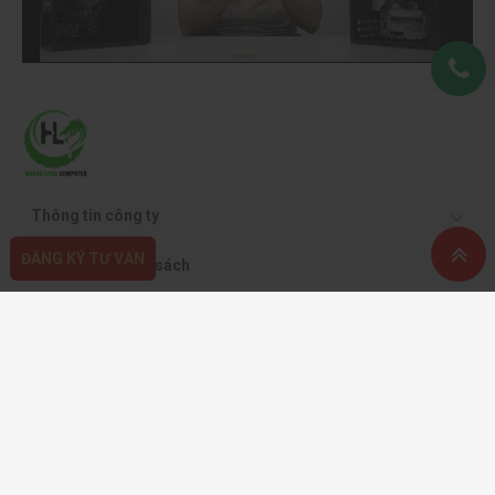
Thông tin công ty
ĐĂNG KÝ TƯ VẤN
Quy định & chính sách
Hỗ trợ khách hàng
Phương thức thanh toán
Copyright ©2021 CÔNG TY CỔ PHẦN THƯƠNG MẠI DỊCH VỤ VÀ CÔNG NGHỆ
HOÀNG LONG.