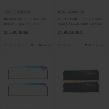
Mã SP: GSKR64G31
Mã SP: GSKR64G13
KIT RAM GSKILL RIPJAWS M5
KIT RAM GSKILL TRIDENT Z5 RGB
RGB 64GB (2X32GB) BUS
64GB (2X32GB) DDR5 bus 6000
6400MHZ DDR5 BLACK (F5-
(F5-6000J3636F32GX2-TZ5RK)
21.500.000đ
21.900.000đ
6400J3239G32GX2-RM5RK)
BLACK
Còn hàng
Thêm vào giỏ
Còn hàng
Thêm vào giỏ