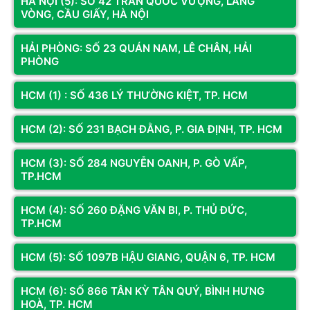
HÀ NỘI (5): SỐ 42 TRẦN QUỐC VƯỢNG, LÀNG
KIT RAM CORSAIR VENGEANCE
KIT RAM G.SKILL RIPJAWS M5
VÒNG, CẦU GIẤY, HÀ NỘI
RGB 64GB (2X32GB) DDR5
RGB 64GB (2X32GB) BUS
6000MHZ
6000MHZ DDR5 BLACK (F5-
21.900.000đ
21.500.000đ
(CMH64GX5M2D6000C40)
6000J3238G32GX2-RM5RK)
HẢI PHÒNG: SỐ 23 QUÁN NAM, LÊ CHÂN, HẢI
PHÒNG
Liên hệ
Thêm vào giỏ
Còn hàng
Thêm vào giỏ
HCM (1) : SỐ 436 LÝ THƯỜNG KIỆT, TP. HCM
HCM (2): SỐ 231 BẠCH ĐẰNG, P. GIA ĐỊNH, TP. HCM
HCM (3): SỐ 284 NGUYỄN OANH, P. GÒ VẤP,
TP.HCM
HCM (4): SỐ 260 ĐẶNG VĂN BI, P. THỦ ĐỨC,
TP.HCM
HCM (5): SỐ 1097B HẬU GIANG, QUẬN 6, TP. HCM
Mã SP: GSKR64G30
Mã SP: GSKR64G32
KIT RAM GSKILL RIPJAWS M5
KIT RAM GSKILL RIPJAWS M5
HCM (6): SỐ 866 TÂN KỲ TÂN QUÝ, BÌNH HƯNG
RGB 64GB (2X32GB) BUS
RGB 64GB (2X32GB) BUS
HOÀ, TP. HCM
6000MHZ DDR5 WHITE (F5-
6400MHZ DDR5 WHITE (F5-