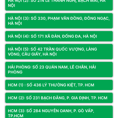
HÀ NỘI (2): SỐ 214 LÊ THANH NGHỊ, BẠCH MAI, HÀ
NỘI
HÀ NỘI (3): SỐ 330, PHẠM VĂN ĐỒNG, ĐÔNG NGẠC,
HÀ NỘI
CƠ SỞ 1
CƠ SỞ 3
Địa chỉ:
Số LK2A-17 Phố Nguyễn
Địa chỉ:
Số 330 Phạm Văn Đồng,
HÀ NỘI (4): SỐ 171 XÃ ĐÀN, ĐỐNG ĐA, HÀ NỘI
Văn Trỗi, Hà Đông, Hà Nội
Đông Ngạc, Hà Nội
Hotline:
098.236.8008 -
Hotline:
0833.921.922 -
0339.69.8008
0374.120.130
HÀ NỘI (5): SỐ 42 TRẦN QUỐC VƯỢNG, LÀNG
VÒNG, CẦU GIẤY, HÀ NỘI
Bản đồ chỉ dẫn
Bản đồ chỉ dẫn
HẢI PHÒNG: SỐ 23 QUÁN NAM, LÊ CHÂN, HẢI
PHÒNG
KÊNH THÔNG TIN
HCM (1) : SỐ 436 LÝ THƯỜNG KIỆT, TP. HCM
Fanpage
HCM (2): SỐ 231 BẠCH ĐẰNG, P. GIA ĐỊNH, TP. HCM
Youtube
HCM (3): SỐ 284 NGUYỄN OANH, P. GÒ VẤP,
TP.HCM