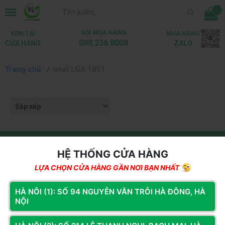
...
GỌI MUA HÀNG
XEM TẠI
MUA HÀNG
098.236.8008
CỬA HÀNG
ZALO
Trang chủ
Intel LGA 1851
Kết nối với chúng tôi để nhận thông tin khuyến mãi từ Hoàng
Long Computer
HỆ THỐNG CỬA HÀNG
LỰA CHỌN CỬA HÀNG GẦN NƠI BẠN NHẤT
Đăng ký
HÀ NÔI (1): SỐ 94 NGUYỄN VĂN TRỖI HÀ ĐÔNG, HÀ
NỘI
HỆ THỐNG CỬA HÀNG