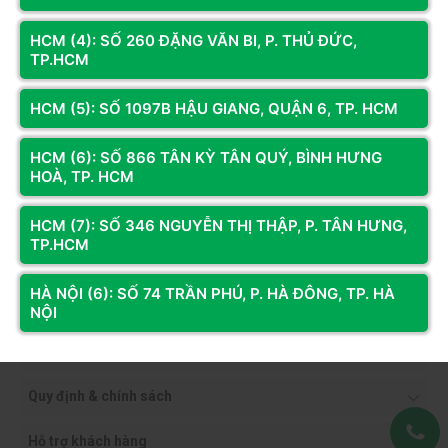
HCM (4): SỐ 260 ĐẶNG VĂN BI, P. THỦ ĐỨC,
TP.HCM
HCM (5): SỐ 1097B HẬU GIANG, QUẬN 6, TP. HCM
HCM (6): SỐ 866 TÂN KỲ TÂN QUÝ, BÌNH HƯNG
HOÀ, TP. HCM
HCM (7): SỐ 346 NGUYỄN THỊ THẬP, P. TÂN HƯNG,
TP.HCM
HÀ NỘI (6): SỐ 74 TRẦN PHÚ, P. HÀ ĐÔNG, TP. HÀ
NỘI
Thông tin công ty
Quy định & chính sách
Hỗ trợ khách hàng