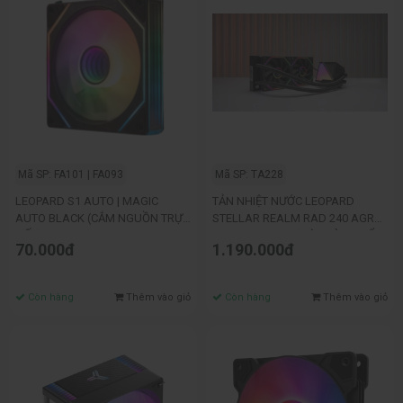
Mã SP: FA101 | FA093
Mã SP: TA228
LEOPARD S1 AUTO | MAGIC
TẢN NHIỆT NƯỚC LEOPARD
AUTO BLACK (CẮM NGUỒN TRỰC
STELLAR REALM RAD 240 AGRB
TIẾP)
DIGITAL BLACK (MÀN HÌNH HIỂN
70.000đ
1.190.000đ
THỊ NHIỆT ĐỘ)
Còn hàng
Thêm vào giỏ
Còn hàng
Thêm vào giỏ