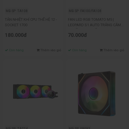
Mã SP: TA108
Mã SP: FA100/FA108
TẢN NHIỆT KHÍ CPU THẾ HỆ 12 -
FAN LED RGB TOMATO M5 |
SOCKET 1700
LEOPARD S1 AUTO TRẮNG CẮM
NGUỒN TRỰC TIẾP
180.000đ
70.000đ
Còn hàng
Thêm vào giỏ
Còn hàng
Thêm vào giỏ
Mã SP: TA274
Mã SP: FA093