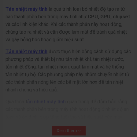
Tản nhiệt máy tính
là quá trình loại bỏ nhiệt độ tạo ra từ
các thành phần bên trong máy tính như
CPU, GPU, chipset
và các linh kiện khác. Khi các thành phần này hoạt động,
chúng tạo ra nhiệt và cần được làm mát để tránh quá nhiệt
và gây hỏng hóc hoặc giảm hiệu suất.
Tản nhiệt máy tính
được thực hiện bằng cách sử dụng các
phương pháp và thiết bị như tản nhiệt khí, tản nhiệt nước,
tản nhiệt đồng, tản nhiệt nhôm, quạt làm mát và hệ thống
tản nhiệt tụ bộ. Các phương pháp này nhằm chuyển nhiệt từ
các thành phần nóng lên các bề mặt lớn hơn để tản nhiệt
nhanh chóng và hiệu quả.
Quá trình
t
ản nhiệt máy tính
quan trọng để đảm bảo rằng
các thành phần bên trong máy tính hoạt động ở nhiệt độ an
toàn và ổn định, giúp tăng tuổi thọ và hiệu suất của máy
tính. Nếu không có hệ thống tản nhiệt hiệu quả, nhiệt độ
Xem thêm
trong máy tính có thể tăng lên đáng kể, gây ra hiện tượng