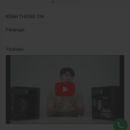
tản nhiệt bao gồm các thành phần sau:
1. Cơ sở: Cơ sở của tản nhiệt là một tấm tiếp xúc phẳng
KÊNH THÔNG TIN
được làm bằng đồng hoặc nhôm. Nó tiếp xúc trực tiếp với
bề mặt của thành phần cần làm mát, chẳng hạn như CPU
Fanpage
hoặc GPU, để truyền nhiệt từ thành phần đó vào tản nhiệt.
2. Ống nhiệt: Ống nhiệt là các ống dẫn nhiệt được làm bằng
Youtube
đồng hoặc nhôm. Chúng được gắn vào cơ sở của tản nhiệt
và đi qua các vùng nhiệt độ cao để hấp thụ nhiệt và truyền
nhiệt đến các khu vực làm mát khác.
3. Quạt làm mát: Tản nhiệt thường đi kèm với một hoặc
nhiều quạt để tăng cường luồng không khí và giúp làm mát
hiệu quả. Quạt thường được gắn vào trên ống nhiệt hoặc cơ
sở của tản nhiệt và tạo ra dòng không khí để làm mát các
thành phần.
4. Lưới tản nhiệt: Lưới tản nhiệt là một lớp mỏng của các lá
nhôm hoặc các tấm tản nhiệt khác được gắn lên các ống