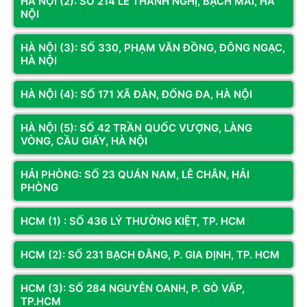
HÀ NỘI (2): SỐ 214 LÊ THANH NGHỊ, BẠCH MAI, HÀ
MẶT GƯƠNG BLACK NGƯỢC
1000 EVO RGB White
NỘI
100.000đ
410.000đ
HÀ NỘI (3): SỐ 330, PHẠM VĂN ĐỒNG, ĐÔNG NGẠC,
HÀ NỘI
Còn hàng
Thêm vào giỏ
Còn hàng
Thêm vào giỏ
HÀ NỘI (4): SỐ 171 XÃ ĐÀN, ĐỐNG ĐA, HÀ NỘI
HÀ NỘI (5): SỐ 42 TRẦN QUỐC VƯỢNG, LÀNG
VÒNG, CẦU GIẤY, HÀ NỘI
HẢI PHÒNG: SỐ 23 QUÁN NAM, LÊ CHÂN, HẢI
PHÒNG
HCM (1) : SỐ 436 LÝ THƯỜNG KIỆT, TP. HCM
HCM (2): SỐ 231 BẠCH ĐẰNG, P. GIA ĐỊNH, TP. HCM
Mã SP: FA079
Mã SP: FA078
FAN CASE LEOPARD GALAXY
FAN CASE LEOPARD GALAXY
ARGB GIÓ XUÔI (MÀU ĐEN)
ARGB GIÓ XUÔI (MÀU TRẮNG)
HCM (3): SỐ 284 NGUYỄN OANH, P. GÒ VẤP,
TP.HCM