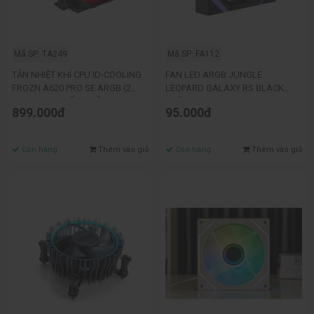
Mã SP: TA249
Mã SP: FA112
TẢN NHIỆT KHÍ CPU ID-COOLING
FAN LED ARGB JUNGLE
FROZN A620 PRO SE ARGB (2
LEOPARD GALAXY RS BLACK
FAN ARGB - 6 ỐNG ĐỒNG)
XUÔI
899.000đ
95.000đ
Còn hàng
Thêm vào giỏ
Còn hàng
Thêm vào giỏ