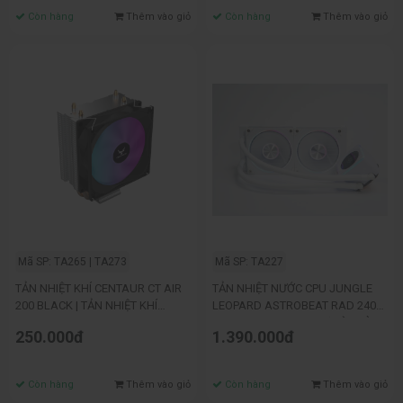
Còn hàng
Thêm vào giỏ
Còn hàng
Thêm vào giỏ
Mã SP: TA265 | TA273
Mã SP: TA227
TẢN NHIỆT KHÍ CENTAUR CT AIR
TẢN NHIỆT NƯỚC CPU JUNGLE
200 BLACK | TẢN NHIỆT KHÍ
LEOPARD ASTROBEAT RAD 240
LEOPARD A220 BLACK
ARGB DIGITAL WHITE (MÀN HÌNH
250.000đ
1.390.000đ
HIỂN THỊ NHIỆT ĐỘ)
Còn hàng
Thêm vào giỏ
Còn hàng
Thêm vào giỏ