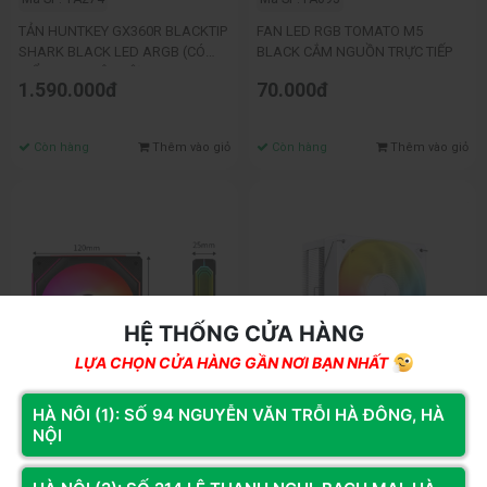
TẢN HUNTKEY GX360R BLACKTIP
FAN LED RGB TOMATO M5
SHARK BLACK LED ARGB (CÓ
BLACK CẮM NGUỒN TRỰC TIẾP
HIỂN THỊ NHIỆT ĐỘ)
1.590.000đ
70.000đ
Còn hàng
Thêm vào giỏ
Còn hàng
Thêm vào giỏ
HỆ THỐNG CỬA HÀNG
LỰA CHỌN CỬA HÀNG GẦN NƠI BẠN NHẤT
HÀ NÔI (1): SỐ 94 NGUYỄN VĂN TRỖI HÀ ĐÔNG, HÀ
NỘI
Mã SP: FA111
Mã SP: TA144
FAN LED ARGB LEOPARD 6 PRO 4
Tản Nhiệt Khí CPU Jonsbo CR-