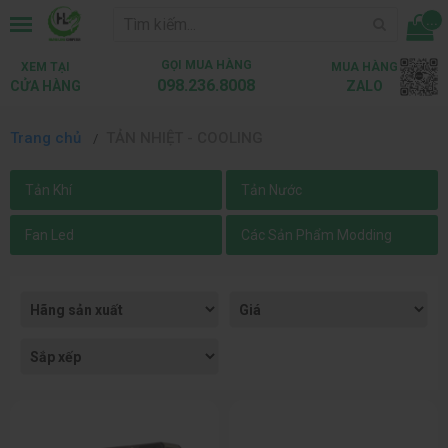
...
GỌI MUA HÀNG
XEM TẠI
MUA HÀNG
098.236.8008
CỬA HÀNG
ZALO
Trang chủ
TẢN NHIỆT - COOLING
Tản Khí
Tản Nước
Fan Led
Các Sản Phẩm Modding