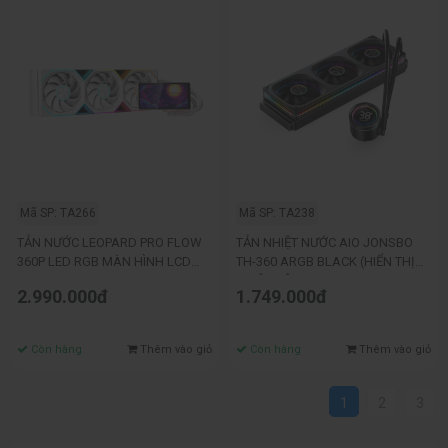
Mã SP: TA266
Mã SP: TA238
TẢN NƯỚC LEOPARD PRO FLOW
TẢN NHIỆT NƯỚC AIO JONSBO
360P LED RGB MÀN HÌNH LCD
TH-360 ARGB BLACK (HIỂN THỊ
WHITE
NHIỆT ĐỘ)
2.990.000đ
1.749.000đ
Còn hàng
Thêm vào giỏ
Còn hàng
Thêm vào giỏ
1
2
3