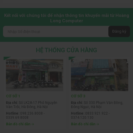
giảm hiệu suất, khả năng xung nhịp thấp và thậm chí gây
hỏng hóc các linh kiện quan trọng.
Kết nối với chúng tôi để nhận thông tin khuyến mãi từ Hoàng
Long Computer
Tản nhiệt
là một thành phần quan trọng trong máy tính để
làm mát các thành phần
Đăng ký
HỆ THỐNG CỬA HÀNG
CƠ SỞ 1
CƠ SỞ 3
Địa chỉ:
Số LK2A-17 Phố Nguyễn
Địa chỉ:
Số 330 Phạm Văn Đồng,
Văn Trỗi, Hà Đông, Hà Nội
Đông Ngạc, Hà Nội
Hotline:
098.236.8008 -
Hotline:
0833.921.922 -
0339.69.8008
0374.120.130
Bản đồ chỉ dẫn
Bản đồ chỉ dẫn
quan trọng như CPU, GPU và bộ nhớ. Cấu tạo cơ bản của