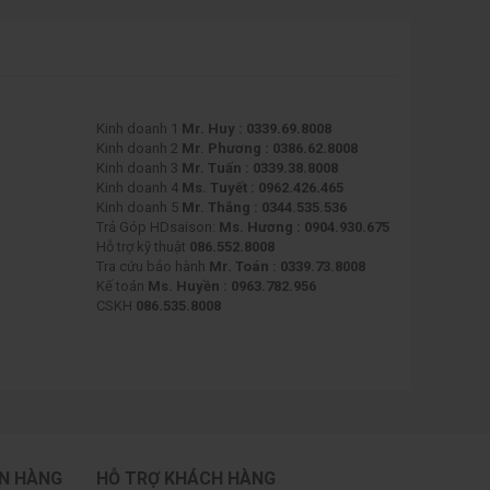
Kinh doanh 1
Mr. Huy : 0339.69.8008
Kinh doanh 2
Mr. Phương : 0386.62.8008
Kinh doanh 3
Mr. Tuấn : 0339.38.8008
Kinh doanh 4
Ms. Tuyết : 0962.426.465
Kinh doanh 5
Mr. Thắng : 0344.535.536
Trả Góp HDsaison:
Ms. Hương : 0904.930.675
Hỗ trợ kỹ thuật
086.552.8008
Tra cứu bảo hành
Mr. Toán : 0339.73.8008
Kế toán
Ms. Huyền : 0963.782.956
CSKH
086.535.8008
ÁN HÀNG
HỖ TRỢ KHÁCH HÀNG