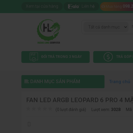
Xem tại cửa hàng
Liên hệ
098.
Mua hàng
ĐỔI TRẢ TRONG 3 NGÀY
TRẢ GÓP 
DANH MỤC SẢN PHẨM
Trang chủ
FAN LED ARGB LEOPARD 6 PRO 4 
(0 lượt đánh giá)
Lượt xem:
3028
Mã 