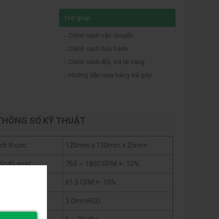
Trợ giúp
Chính sách vận chuyển
Chính sách bảo hành
Chính sách đổi, trả lại hàng
Hướng dẫn mua hàng trả góp
THÔNG SỐ KỸ THUẬT
ích thước:
120mm x 120mm x 25mm
ốc độ quạt:
765 ~ 1800 RPM +- 10%
ưu lượng gió:
61.5 CFM +- 10%
p suất gió:
2.0mmH2O