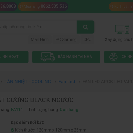
236.8008
0862.535.536
Mua hàng
Kỹ Thuật, 
Màn Hình
PC Gaming
CPU
Xây dựng cấu 
LINH HOẠT
BẢO HÀNH TẠI NHÀ
CHÍNH
TẢN NHIỆT - COOLING
Fan Led
FAN LED ARGB LEOPAR
MẶT GƯƠNG BLACK NGƯỢC
hàng:
FA111
Tình trạng hàng:
Còn hàng
Đặc điểm nổi bật:
Kích thước: 120mm x 120mm x 25mm