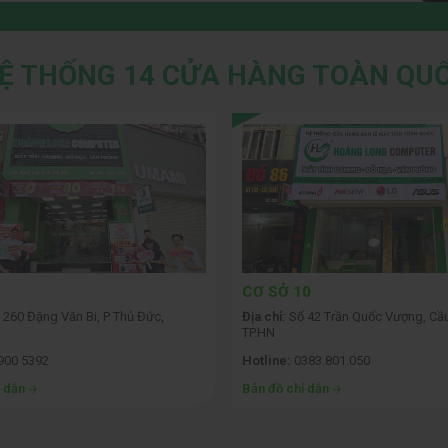
Ệ THỐNG 14 CỬA HÀNG TOÀN QU
CƠ SỞ 10
 260 Đặng Văn Bi, P Thủ Đức,
Địa chỉ:
Số 42 Trần Quốc Vượng, Cầu
TP.HN
900 5392
Hotline:
0383.801.050
ỉ dẫn
Bản đồ chỉ dẫn