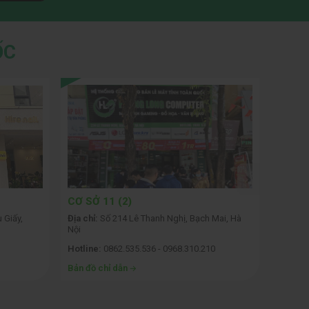
ỐC
CƠ SỞ 11 (2)
CƠ SỞ
 Giấy,
Địa chỉ:
Số 214 Lê Thanh Nghị, Bạch Mai, Hà
Địa chỉ:
Nội
Hotline:
0862.535.536 - 0968.310.210
Hotline
Bản đồ chỉ dẫn
Bản đồ 