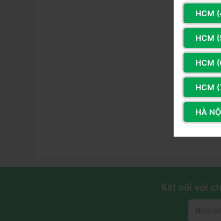
HCM (
HCM (
HCM (
HCM (
HÀ NỘI
Kết nối với 