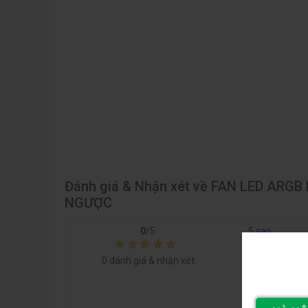
Đánh giá & Nhận xét về FAN LED AR
NGƯỢC
0
/5
5 sao
4 sao
0
đánh giá & nhận xét
3 sao
2 sao