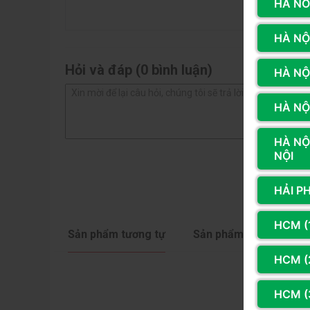
HÀ NÔ
1 sao
HÀ NỘI
Hỏi và đáp (0 bình luận)
HÀ NỘ
HÀ NỘI
HÀ NỘ
NỘI
HẢI P
HCM (
Sản phẩm tương tự
Sản phẩm cùng hãng
HCM (2
HCM (