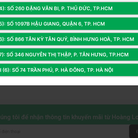
4): SỐ 260 ĐẶNG VĂN BI, P. THỦ ĐỨC, TP.HCM
5): SỐ 1097B HẬU GIANG, QUẬN 6, TP. HCM
6): SỐ 866 TÂN KỲ TÂN QUÝ, BÌNH HƯNG HOÀ, TP. HCM
7): SỐ 346 NGUYỄN THỊ THẬP, P. TÂN HƯNG, TP.HCM
 (6): SỐ 74 TRẦN PHÚ, P. HÀ ĐÔNG, TP. HÀ NỘI
chúng tôi để nhận thông tin khuyến mãi từ Hoàng 