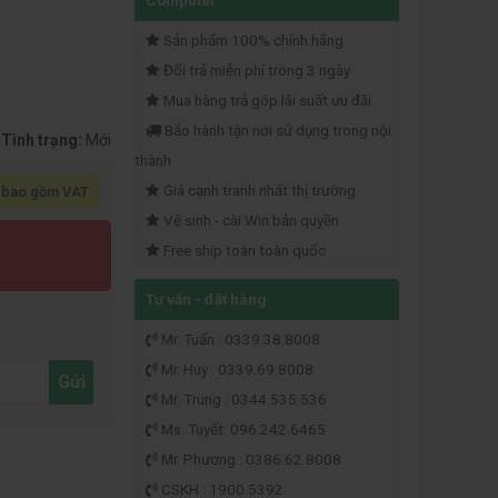
Computer
Sản phẩm 100% chính hãng
Đổi trả miễn phí trong 3 ngày
Mua hàng trả góp lãi suất ưu đãi
Bảo hành tận nơi sử dụng trong nội
Tình trạng:
Mới
thành
Giá cạnh tranh nhất thị trường
 bao gồm VAT
Vệ sinh - cài Win bản quyền
Free ship toàn toàn quốc
Tư vấn - đặt hàng
Mr. Tuấn : 0339.38.8008
Mr. Huy : 0339.69.8008
Gửi
Mr. Trung : 0344.535.536
Ms. Tuyết: 096.242.6465
Mr. Phương : 0386.62.8008
CSKH : 1900 5392