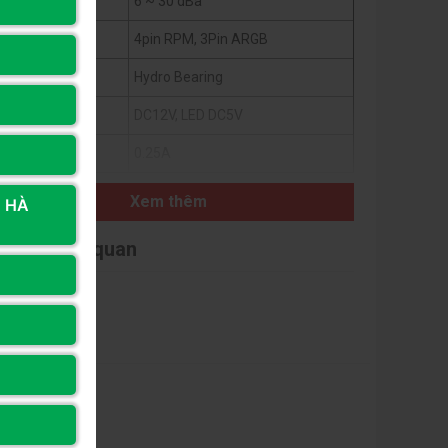
ộ ồn:
6 ~ 30 dBa
ao diện:
4pin RPM, 3Pin ARGB
ại vòng bi:
Hydro Bearing
iện áp:
DC12V, LED DC5V
êu thụ điện:
0.25A
Xem thêm
, HÀ
i viết liên quan