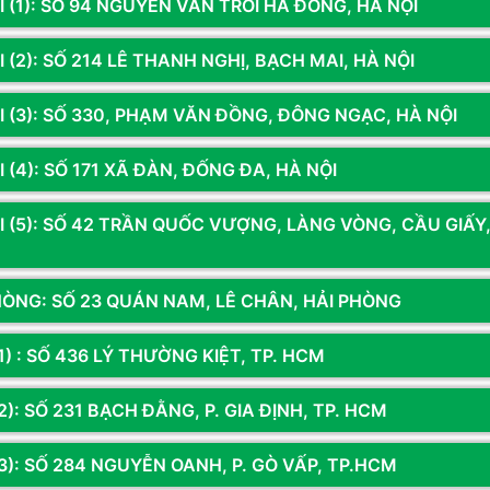
Đ
I (1): SỐ 94 NGUYỄN VĂN TRỖI HÀ ĐÔNG, HÀ NỘI
Gi
 (2): SỐ 214 LÊ THANH NGHỊ, BẠCH MAI, HÀ NỘI
Lo
I (3): SỐ 330, PHẠM VĂN ĐỒNG, ĐÔNG NGẠC, HÀ NỘI
Đ
Ti
 (4): SỐ 171 XÃ ĐÀN, ĐỐNG ĐA, HÀ NỘI
I (5): SỐ 42 TRẦN QUỐC VƯỢNG, LÀNG VÒNG, CẦU GIẤY
Bà
HÒNG: SỐ 23 QUÁN NAM, LÊ CHÂN, HẢI PHÒNG
1) : SỐ 436 LÝ THƯỜNG KIỆT, TP. HCM
Sản phẩm đã xem
): SỐ 231 BẠCH ĐẰNG, P. GIA ĐỊNH, TP. HCM
3): SỐ 284 NGUYỄN OANH, P. GÒ VẤP, TP.HCM