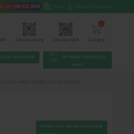
086.552.8008
Tin tức
Đăng ký
|
Đăng nhập
Bảo Hành
...
hình
Zalo mua hàng
Zalo bảo hành
Giỏ hàng
 SÁCH VẬN CHUYỂN
TIẾP NHẬN Ý KIẾN KHÁCH
HÀNG
D 6 PRO 4 MẶT GƯƠNG BLACK NGƯỢC
Yên tâm mua sắm tại Hoàng Long