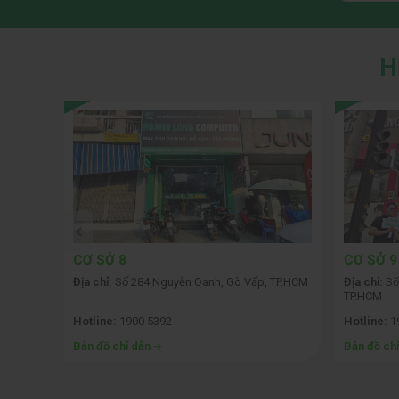
H
CƠ SỞ 8
CƠ SỞ 9
ội
Địa chỉ:
Số 284 Nguyễn Oanh, Gò Vấp, TP.HCM
Địa chỉ:
Số
TP.HCM
Hotline:
1900 5392
Hotline:
1
Bản đồ chỉ dẫn
Bản đồ ch