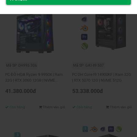
Mã SP: DH995.306
Mã SP: GA149.507
PC ĐÒ HỌA Ryzen 9 9950X | Ram
PC DH Core I9 14900KF | Ram 32G
32G | RTX 3060 12GB | NVME
| RTX 5070 12G | NVME 512G
512G
41.380.000đ
53.338.000đ
Còn hàng
Thêm vào giỏ
Còn hàng
Thêm vào giỏ