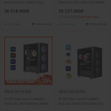
Ram 32G | RTX 5060 TI 16G |
RAM 32G | RTX 3060 12G | NVME
NVME 512G
512G
36.518.000đ
29.127.000đ
31.500.000đ
(Tiết kiệm: 8%)
Còn hàng
Thêm vào giỏ
Còn hàng
Thêm vào giỏ
Mã SP: DH146.406t
Mã SP: GA149.3061
PC ĐỒ HỌA Core I5 14600KF |
PC ĐỒ HỌA Core I9 14900KF |
RAM 32G | RTX 5060 8G | NVME
Ram 32G DDR5 | RTX 3060 12G |
512G(LV2)
NVME 512G