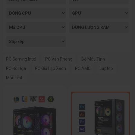
PC Gaming Intel
PC Văn Phòng
Bộ Máy Tính
PC Đồ Họa
PC Giả Lập Xeon
PC AMD
Laptop
Màn hình