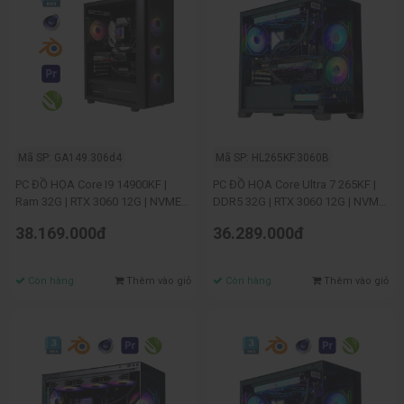
Mã SP: GA149.306d4
Mã SP: HL265KF.3060B
PC ĐỒ HỌA Core I9 14900KF |
PC ĐỒ HỌA Core Ultra 7 265KF |
Ram 32G | RTX 3060 12G | NVME
DDR5 32G | RTX 3060 12G | NVME
512G
500G
38.169.000đ
36.289.000đ
Còn hàng
Thêm vào giỏ
Còn hàng
Thêm vào giỏ