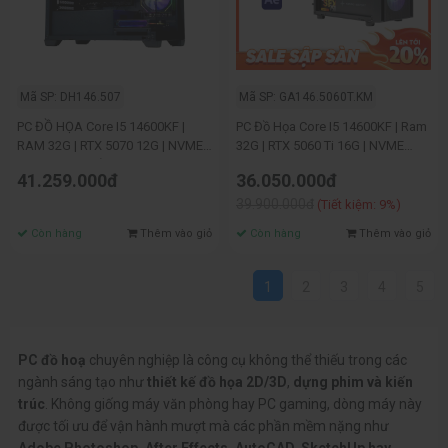
Mã SP: DH146.507
Mã SP: GA146.5060T.KM
PC ĐỒ HỌA Core I5 14600KF |
PC Đồ Họa Core I5 14600KF | Ram
RAM 32G | RTX 5070 12G | NVME
32G | RTX 5060 Ti 16G | NVME
512G | WIFI | Tản nước
500G
41.259.000đ
36.050.000đ
39.900.000đ
(Tiết kiệm: 9%)
Còn hàng
Thêm vào giỏ
Còn hàng
Thêm vào giỏ
1
2
3
4
5
PC đồ hoạ
chuyên nghiệp là công cụ không thể thiếu trong các
ngành sáng tạo như
thiết kế đồ họa 2D/3D
,
dựng phim và kiến
trúc
. Không giống máy văn phòng hay PC gaming, dòng máy này
được tối ưu để vận hành mượt mà các phần mềm nặng như