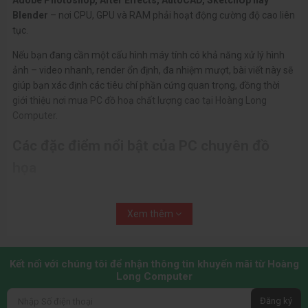
Adobe Photoshop, After Effects, AutoCAD, SketchUp hay
Blender
– nơi CPU, GPU và RAM phải hoạt động cường độ cao liên
tục.
Nếu bạn đang cần một cấu hình máy tính có khả năng xử lý hình
ảnh – video nhanh, render ổn định, đa nhiệm mượt, bài viết này sẽ
giúp bạn xác định các tiêu chí phần cứng quan trọng, đồng thời
giới thiệu nơi mua PC đồ hoạ chất lượng cao tại Hoàng Long
Computer.
Các đặc điểm nổi bật của PC chuyên đồ
họa
Để có thể hoạt động ổn định trong môi trường thiết kế chuyên
nghiệp, những chiếc
PC đồ hoạ
không chỉ cần sở hữu cấu hình
Xem thêm
mạnh mà còn phải tương thích tốt với các phần mềm chuyên
dụng. Dưới đây là những yếu tố giúp dòng máy này phát huy tối đa
sức mạnh khi làm việc với hình ảnh và video.
Kết nối với chúng tôi để nhận thông tin khuyến mãi từ Hoàng
Long Computer
PC Đồ Hoạ cấu hình cao, xử lý nhanh mọi tác vụ thiết
Đăng ký
kế