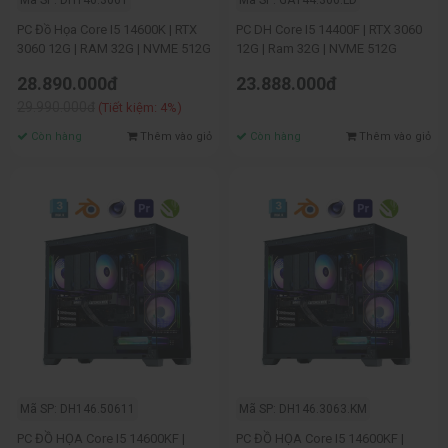
Mã SP: DH146.3061
Mã SP: GA144.306.LD
PC Đồ Họa Core I5 14600K | RTX
PC DH Core I5 14400F | RTX 3060
3060 12G | RAM 32G | NVME 512G
12G | Ram 32G | NVME 512G
28.890.000đ
23.888.000đ
29.990.000đ
(Tiết kiệm: 4%)
Còn hàng
Thêm vào giỏ
Còn hàng
Thêm vào giỏ
Mã SP: DH146.50611
Mã SP: DH146.3063.KM
PC ĐỒ HỌA Core I5 14600KF |
PC ĐỒ HỌA Core I5 14600KF |