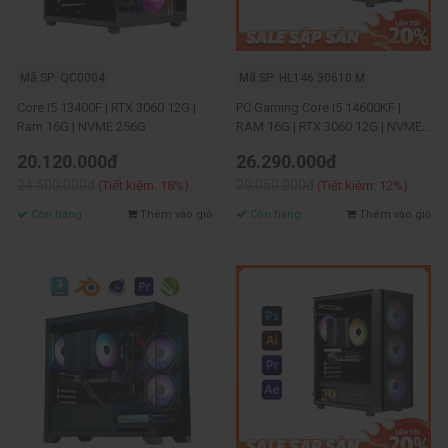
Mã SP: QC0004
Mã SP: HL146.30610.M
Core I5 13400F | RTX 3060 12G |
PC Gaming Core I5 14600KF |
Ram 16G | NVME 256G
RAM 16G | RTX 3060 12G | NVME
512G
20.120.000đ
26.290.000đ
24.500.000đ
30.050.000đ
(Tiết kiệm: 18%)
(Tiết kiệm: 12%)
Còn hàng
Thêm vào giỏ
Còn hàng
Thêm vào giỏ