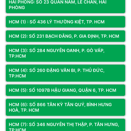
HẢI PHÒNG: SỐ 23 QUÁN NAM, LÊ CHÂN, HẢI
PHÒNG
HCM (1) : SỐ 436 LÝ THƯỜNG KIỆT, TP. HCM
HCM (2): SỐ 231 BẠCH ĐẰNG, P. GIA ĐỊNH, TP. HCM
HCM (3): SỐ 284 NGUYỄN OANH, P. GÒ VẤP,
TP.HCM
HCM (4): SỐ 260 ĐẶNG VĂN BI, P. THỦ ĐỨC,
Mã SP: GA144.306QC
Mã SP: GA127.3051
TP.HCM
PC GAMING Core I5 14400F | RTX
PC Gaming CORE I7 12700KF | RTX
3060 12G | Ram 16G | NVME 512G
3050 6G hoặc 1660 SUPER 6G |
HCM (5): SỐ 1097B HẬU GIANG, QUẬN 6, TP. HCM
RAM 32G | NVME 512G
21.498.000đ
24.928.000đ
HCM (6): SỐ 866 TÂN KỲ TÂN QUÝ, BÌNH HƯNG
25.500.000đ
(Tiết kiệm: 16%)
HOÀ, TP. HCM
Còn hàng
Thêm vào giỏ
Còn hàng
Thêm vào giỏ
HCM (7): SỐ 346 NGUYỄN THỊ THẬP, P. TÂN HƯNG,
TP.HCM