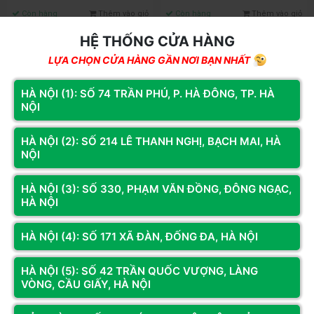
Còn hàng
Thêm vào giỏ
Còn hàng
Thêm vào giỏ
HỆ THỐNG CỬA HÀNG
LỰA CHỌN CỬA HÀNG GẦN NƠI BẠN NHẤT
HÀ NỘI (1): SỐ 74 TRẦN PHÚ, P. HÀ ĐÔNG, TP. HÀ
NỘI
HÀ NỘI (2): SỐ 214 LÊ THANH NGHỊ, BẠCH MAI, HÀ
NỘI
HÀ NỘI (3): SỐ 330, PHẠM VĂN ĐỒNG, ĐÔNG NGẠC,
HÀ NỘI
Mã SP: DH147.3062.KM1
Mã SP: GA146.5060
PC Đồ Họa Core I7 14700KF | RAM
PC Gaming Core I5 14600KF | Ram
HÀ NỘI (4): SỐ 171 XÃ ĐÀN, ĐỐNG ĐA, HÀ NỘI
32G | RTX 3060 12G | NVME 512G
32G | RTX 5060 8G | NVME 500G |
Tản Nước
32.829.000đ
30.109.000đ
HÀ NỘI (5): SỐ 42 TRẦN QUỐC VƯỢNG, LÀNG
35.000.000đ
(Tiết kiệm: 6%)
VÒNG, CẦU GIẤY, HÀ NỘI
Còn hàng
Thêm vào giỏ
Còn hàng
Thêm vào giỏ