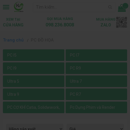
...
GỌI MUA HÀNG
XEM TẠI
MUA HÀNG
098.236.8008
CỬA HÀNG
ZALO
Trang chủ
PC ĐỒ HỌA
PC I5
PC I7
PC I9
PC R9
Ultra 5
Ultra 7
Ultra 9
PC R7
PC CƠ KHÍ Catia, Solidwwork,
Pc Dựng Phim và Render
NX