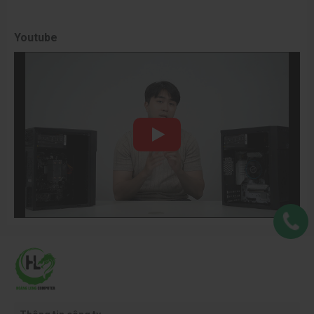
Youtube
PC đồ hoạ được trang bị nhiều linh kiện hiện đại nhằm tối ưu tác vụ
nặng
Đa nhiệm mượt, tương thích tốt với phần mềm đồ họa
Ưu điểm nổi bật của PC đồ họa là
khả năng xử lý đa nhiệm
vượt
trội. Với các bộ vi xử lý và card đồ họa hiện đại, người dùng có thể
mở và làm việc với nhiều ứng dụng cùng lúc mà không gặp phải
gián đoạn.
Bên cạnh đó, PC đồ họa cần có độ tương thích với nhiều phần
mềm đồ họa chuyên nghiệp, giúp người dùng dễ dàng truy cập và
sử dụng các ứng dụng mạnh mẽ như Adobe Creative Suite,
Autodesk Maya và Cinema 4D mà không gặp phải vấn đề về phần
cứng.