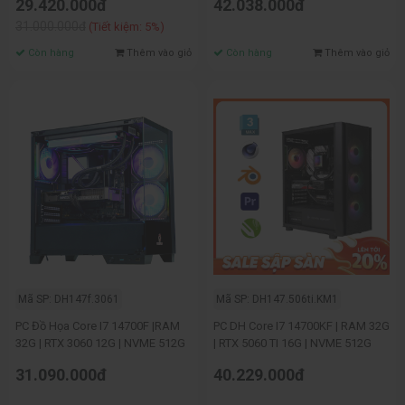
29.420.000đ
42.038.000đ
31.000.000đ
(Tiết kiệm: 5%)
Còn hàng
Thêm vào giỏ
Còn hàng
Thêm vào giỏ
Mã SP: DH147f.3061
Mã SP: DH147.506ti.KM1
PC Đồ Họa Core I7 14700F |RAM
PC DH Core I7 14700KF | RAM 32G
32G | RTX 3060 12G | NVME 512G
| RTX 5060 TI 16G | NVME 512G
31.090.000đ
40.229.000đ