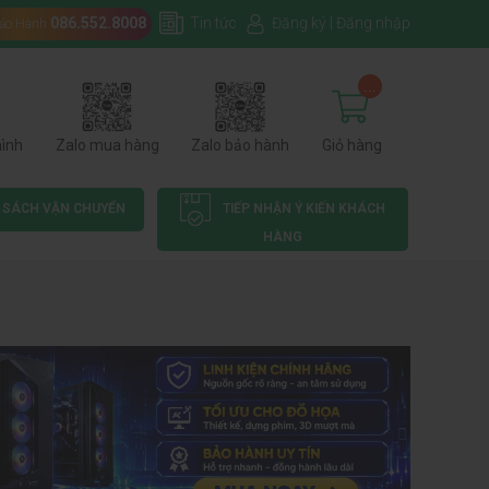
086.552.8008
Tin tức
Đăng ký
|
Đăng nhập
Bảo Hành
...
hình
Zalo mua hàng
Zalo bảo hành
Giỏ hàng
 SÁCH VẬN CHUYỂN
TIẾP NHẬN Ý KIẾN KHÁCH
HÀNG