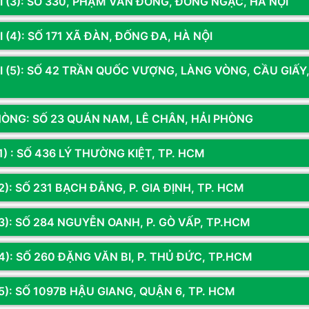
I (3): SỐ 330, PHẠM VĂN ĐỒNG, ĐÔNG NGẠC, HÀ NỘI
g
Thêm vào giỏ
Còn hàng
Thêm vào giỏ
Còn hà
 (4): SỐ 171 XÃ ĐÀN, ĐỐNG ĐA, HÀ NỘI
I (5): SỐ 42 TRẦN QUỐC VƯỢNG, LÀNG VÒNG, CẦU GIẤY
HÒNG: SỐ 23 QUÁN NAM, LÊ CHÂN, HẢI PHÒNG
1) : SỐ 436 LÝ THƯỜNG KIỆT, TP. HCM
): SỐ 231 BẠCH ĐẰNG, P. GIA ĐỊNH, TP. HCM
4.506t1
3): SỐ 284 NGUYỄN OANH, P. GÒ VẤP, TP.HCM
00F | RTX 5060 Ti
32G | NVME 512G
4): SỐ 260 ĐẶNG VĂN BI, P. THỦ ĐỨC, TP.HCM
00đ
5): SỐ 1097B HẬU GIANG, QUẬN 6, TP. HCM
g
Thêm vào giỏ