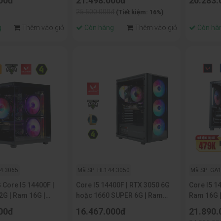
00đ
21.498.000đ
20.283.
25.500.000đ
(Tiết kiệm: 16%)
g
Thêm vào giỏ
Còn hàng
Thêm vào giỏ
Còn hà
4.3065
Mã SP: HL144.3050
Mã SP: GA
Core I5 14400F |
Core I5 14400F | RTX 3050 6G
Core I5 1
2G | Ram 16G |
hoặc 1660 SUPER 6G | Ram
Ram 16G 
G
16G | NVME 256G
00đ
16.467.000đ
21.890.