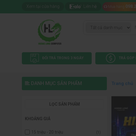
Xem tại cửa hàng
Liên hệ
098.
Mua hàng
ĐỔI TRẢ TRONG 3 NGÀY
TRẢ GÓP 
DANH MỤC SẢN PHẨM
Trang chủ
LỌC SẢN PHẨM
KHOẢNG GIÁ
15 triệu - 20 triệu
(1)