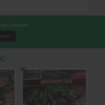
mọi yêu cầu, từ chỉnh sửa ảnh, thiết kế 2D đến dựng hình
Long Computer
Đăng ký
ỐC
i nhằm tối ưu tác vụ nặng