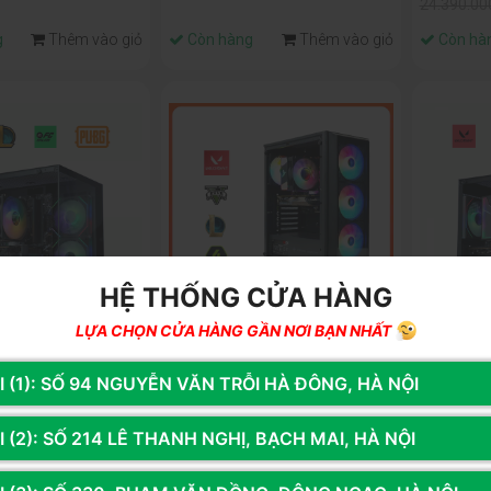
24.390.00
g
Thêm vào giỏ
Còn hàng
Thêm vào giỏ
Còn hà
HỆ THỐNG CỬA HÀNG
LỰA CHỌN CỬA HÀNG GẦN NƠI BẠN NHẤT
4.506t8
Mã SP: HL144.506
Mã SP: GA
I (1): SỐ 94 NGUYỄN VĂN TRỖI HÀ ĐÔNG, HÀ NỘI
00F | RTX 5060 Ti
Core I5 14400F | RTX 5060 8G |
Core I5 1
6G | NVME 512G
Ram 16G | NVME 512G
Ram 32G 
 (2): SỐ 214 LÊ THANH NGHỊ, BẠCH MAI, HÀ NỘI
00đ
21.817.000đ
24.338.
24.900.000đ
(Tiết kiệm: 12%)