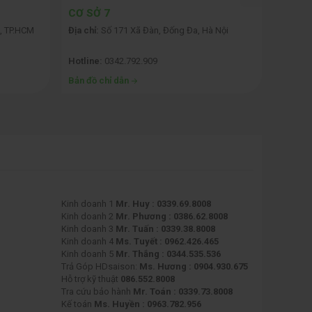
CƠ SỞ 7
CƠ SỞ
, TP.HCM
Địa chỉ:
Số 171 Xã Đàn, Đống Đa, Hà Nội
Địa chỉ:
i xử lý và card đồ họa hiện đại, người dùng có thể mở và làm
Hotline:
0342.792.909
Hotline
Bản đồ chỉ dẫn
Bản đồ 
 nghiệp, giúp người dùng dễ dàng truy cập và sử dụng các
không gặp phải vấn đề về phần cứng.
Kinh doanh 1
Mr. Huy : 0339.69.8008
Kinh doanh 2
Mr. Phương : 0386.62.8008
Kinh doanh 3
Mr. Tuấn : 0339.38.8008
Kinh doanh 4
Ms. Tuyết : 0962.426.465
Kinh doanh 5
Mr. Thắng : 0344.535.536
Trả Góp HDsaison:
Ms. Hương : 0904.930.675
Hỗ trợ kỹ thuật
086.552.8008
Tra cứu bảo hành
Mr. Toán : 0339.73.8008
Kế toán
Ms. Huyền : 0963.782.956