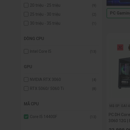
20 triệu - 25 triệu
(9)
PC Gaming
25 triệu - 30 triệu
(2)
30 triệu - 35 triệu
(1)
DÒNG CPU
Intel Core I5
(13)
GPU
NVIDIA RTX 3060
(4)
RTX 5060/ 5060 Ti
(8)
MÃ CPU
Mã SP: GA14
PC DH Core
Core I5 14400F
(13)
3060 12G |
512G