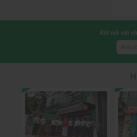
Với hiệu 
3D, xử lý
Kết nối với 
H