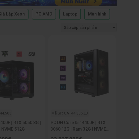
Giả Lập Xeon
PC AMD
Laptop
Màn hình
44.505
Mã SP: GA144.306.LD
4400F | RTX 5050 8G |
PC DH Core I5 14400F | RTX
| NVME 512G
3060 12G | Ram 32G | NVME
512G