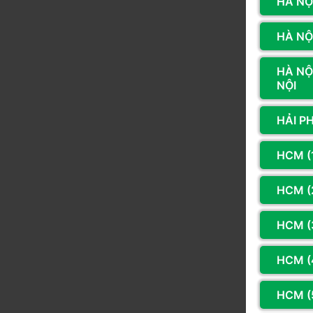
HÀ NỘ
Còn hàn
HÀ NỘI
HÀ NỘ
NỘI
HẢI P
HCM (
HCM (2
Mã SP: HL14
HCM (
Core I5 144
16G | Ram 
HCM (
31.338.0
HCM (
Còn hàn