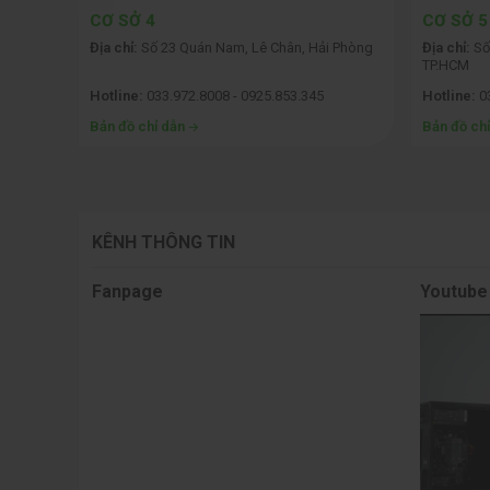
CƠ SỞ 4
CƠ SỞ 5
Đa nhiệ
 Ngạc,
Địa chỉ:
Số 23 Quán Nam, Lê Chân, Hải Phòng
Địa chỉ:
Số 
TP.HCM
Ưu điểm 
Hotline:
033.972.8008 - 0925.853.345
Hotline:
0
việc với
Bản đồ chỉ dẫn
Bản đồ ch
Bên cạnh
ứng dụng
KÊNH THÔNG TIN
Fanpage
Youtube