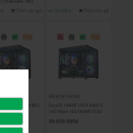
0đ
(Tiết kiệm: 10%)
ng
Thêm vào giỏ
Còn hàng
Thêm vào giỏ
144.5061
Mã SP: HL144.506t
4400F | RTX 5060 8G |
Core I5 14400F | RTX 5060 Ti
| NVME 512G
16G | Ram 16G | NVME 512G
000đ
29.039.000đ