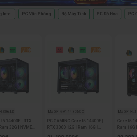
 Intel
PC Văn Phòng
Bộ Máy Tính
PC Đồ Họa
PC 
4.306.LD
Mã SP: GA144.306QC
Mã SP: HL1
 I5 14400F | RTX
PC GAMING Core I5 14400F |
Core I5 1
 Ram 32G | NVME
RTX 3060 12G | Ram 16G |
Ram 16G 
NVME 512G