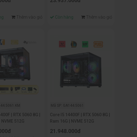
000đ
23.937.000đ
ng
Thêm vào giỏ
Còn hàng
Thêm vào giỏ
144.5061.KM
Mã SP: GA144.5061
4400F | RTX 5060 8G |
Core I5 14400F | RTX 5060 8G |
| NVME 512G
Ram 16G | NVME 512G
000đ
21.948.000đ