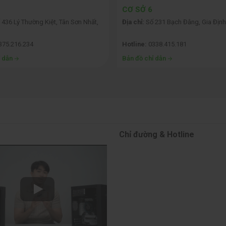
CƠ SỞ 6
m mượt, tương thích tốt với phần mềm đồ họa
436 Lý Thường Kiệt, Tân Sơn Nhất,
Địa chỉ:
Số 231 Bạch Đằng, Gia Định
nổi bật của PC đồ họa là
khả năng xử lý đa nhiệm
vượt trội. Với các bộ v
375.216.234
Hotline:
0338.415.181
 nhiều ứng dụng cùng lúc mà không gặp phải gián đoạn.
ỉ dẫn
Bản đồ chỉ dẫn
 đó, PC đồ họa cần có độ tương thích với nhiều phần mềm đồ họa chuyên
 mạnh mẽ như Adobe Creative Suite, Autodesk Maya và Cinema 4D mà 
Chỉ đường & Hotline