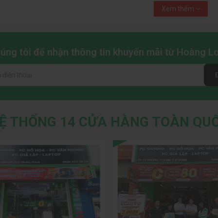
suất vượt trội,
PC làm đồ họa từ Hoàng Long Computer
có thể đáp ứng 
Xem thêm
 video độ phân giải cao, phát triển game và thực tế ảo (VR).
chúng tôi để nhận thông tin khuyến mãi từ Hoàng 
Ệ THỐNG 14 CỬA HÀNG TOÀN QU
PC đồ hoạ được trang bị nhiều linh kiện hiện đạ