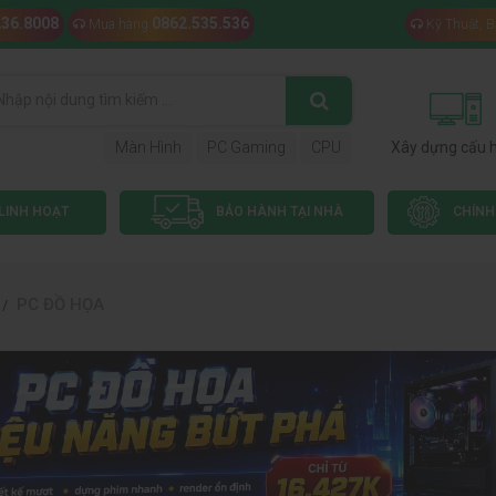
236.8008
0862.535.536
Mua hàng
Kỹ Thuật, 
Màn Hình
PC Gaming
CPU
Xây dựng cấu 
LINH HOẠT
BẢO HÀNH TẠI NHÀ
CHÍNH
PC ĐỒ HỌA