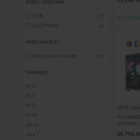
23.888.0
DUNG LƯỢNG RAM
16GB
(7)
Còn hàn
32G(2*16GB)
(6)
HÃNG SẢN XUẤT
Hoàng Long Computer
(13)
DANH MỤC
PC I5
PC I7
PC I9
Mã SP: GA14
PC R9
PC GAMING 
RTX 3060 1
Ultra 5
NVME 256
20.798.0
Ultra 7