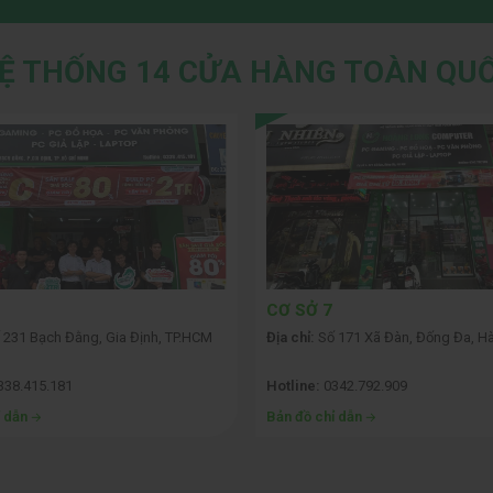
Ệ THỐNG 14 CỬA HÀNG TOÀN QU
CƠ SỞ 7
 231 Bạch Đằng, Gia Định, TP.HCM
Địa chỉ:
Số 171 Xã Đàn, Đống Đa, Hà
338.415.181
Hotline:
0342.792.909
ỉ dẫn
Bản đồ chỉ dẫn