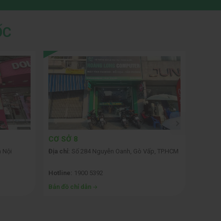
ỐC
CƠ SỞ 8
CƠ SỞ
 Nội
Địa chỉ:
Số 284 Nguyễn Oanh, Gò Vấp, TP.HCM
Địa chỉ:
TP.HCM
Hotline:
1900 5392
Hotline
Bản đồ chỉ dẫn
Bản đồ 