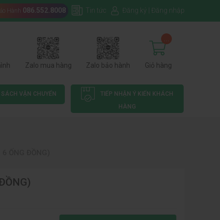
086.552.8008
Tin tức
Đăng ký
|
Đăng nhập
Bảo Hành
...
hình
Zalo mua hàng
Zalo bảo hành
Giỏ hàng
 SÁCH VẬN CHUYỂN
TIẾP NHẬN Ý KIẾN KHÁCH
HÀNG
- 6 ỐNG ĐỒNG)
 ĐỒNG)