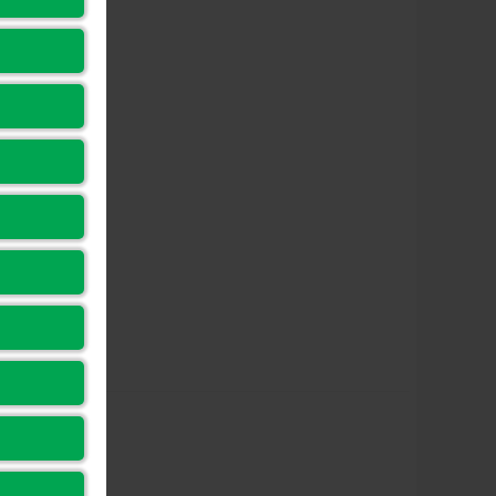
ương thích AMD
AM5/AM4
èn LED
ARGB (Addressable RGB)