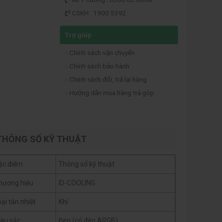
CSKH : 1900 5392
Trợ giúp
Chính sách vận chuyển
Chính sách bảo hành
Chính sách đổi, trả lại hàng
Hướng dẫn mua hàng trả góp
THÔNG SỐ KỸ THUẬT
ặc điểm
Thông số kỹ thuật
hương hiệu
ID-COOLING
ại tản nhiệt
Khí
àu sắc
Đen (có đèn ARGB)