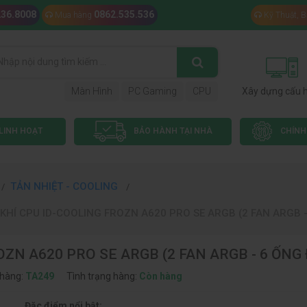
236.8008
0862.535.536
Mua hàng
Kỹ Thuật, 
Màn Hình
PC Gaming
CPU
Xây dựng cấu 
LINH HOẠT
BẢO HÀNH TẠI NHÀ
CHÍNH
TẢN NHIỆT - COOLING
 KHÍ CPU ID-COOLING FROZN A620 PRO SE ARGB (2 FAN ARGB 
OZN A620 PRO SE ARGB (2 FAN ARGB - 6 ỐNG
hàng:
TA249
Tình trạng hàng:
Còn hàng
Đặc điểm nổi bật: