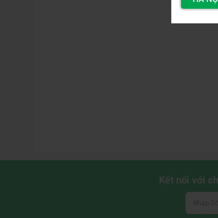
TẢN NHIỆT KHÍ CPU ID-COOLING FROZN A620 
mà còn là một phần không thể thiếu để tạo nên một
Kết nối với 