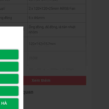
uạt
2 x 120×120×25mm ARGB Fan
ng đồng
6 x Φ6mm
Ống đồng, đế đồng, lá tản nhiệt
ất liệu tản nhiệt
nhôm
ích thước tổng
120×142×157mm
hể
ông suất tản
260W
hiệt (TDP)
ốc độ quạt
300±200 đến 2000±10% RPM
ưu lượng khí tối
Xem thêm
58 CFM
a
i viết liên quan
(Thông tin chi tiết về độ ồn không có
ộ ồn
sẵn)
, HÀ
ương thích Intel
LGA1851/1700/1200/115X