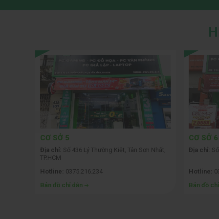
H
CƠ SỞ 5
CƠ SỞ 6
 Phòng
Địa chỉ:
Số 436 Lý Thường Kiệt, Tân Sơn Nhất,
Địa chỉ:
Số
TP.HCM
Hotline:
0375.216.234
Hotline:
0
Bản đồ chỉ dẫn
Bản đồ ch