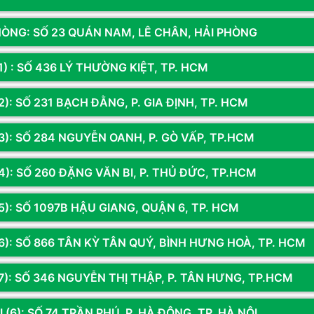
E ARGB
là hệ thống quạt kép với đèn ARGB (Addressable
T
ng đồng bộ với các linh kiện khác trong hệ thống.
HÒNG: SỐ 23 QUÁN NAM, LÊ CHÂN, HẢI PHÒNG
Đ
120×120×25mm không chỉ cung cấp luồng không khí mạnh
1) : SỐ 436 LÝ THƯỜNG KIỆT, TP. HCM
áy của bạn với ánh sáng ARGB đa dạng.
 tốc độ từ 300±200 đến 2000±10% RPM, mang lại sự cân
): SỐ 231 BẠCH ĐẰNG, P. GIA ĐỊNH, TP. HCM
u lượng khí tối đa 58CFM, nhiệt nóng được đẩy ra ngoài hiệu
3): SỐ 284 NGUYỄN OANH, P. GÒ VẤP, TP.HCM
4): SỐ 260 ĐẶNG VĂN BI, P. THỦ ĐỨC, TP.HCM
 để tương thích với nhiều nền tảng CPU phổ biến trên
5): SỐ 1097B HẬU GIANG, QUẬN 6, TP. HCM
ng hệ thống mới.
Sản phẩm đã xem
6): SỐ 866 TÂN KỲ TÂN QUÝ, BÌNH HƯNG HOÀ, TP. HCM
7): SỐ 346 NGUYỄN THỊ THẬP, P. TÂN HƯNG, TP.HCM
 x cao), tản nhiệt này phù hợp với hầu hết các vỏ case PC
 (6): SỐ 74 TRẦN PHÚ, P. HÀ ĐÔNG, TP. HÀ NỘI