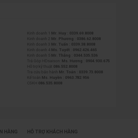
Kinh doanh 1
Mr. Huy : 0339.69.8008
Kinh doanh 2
Mr. Phương : 0386.62.8008
Kinh doanh 3
Mr. Tuấn : 0339.38.8008
Kinh doanh 4
Ms. Tuyết : 0962.426.465
Kinh doanh 5
Mr. Thắng : 0344.535.536
Trả Góp HDsaison:
Ms. Hương : 0904.930.675
Hỗ trợ kỹ thuật
086.552.8008
Tra cứu bảo hành
Mr. Toán : 0339.73.8008
Kế toán
Ms. Huyền : 0963.782.956
CSKH
086.535.8008
ÁN HÀNG
HỖ TRỢ KHÁCH HÀNG