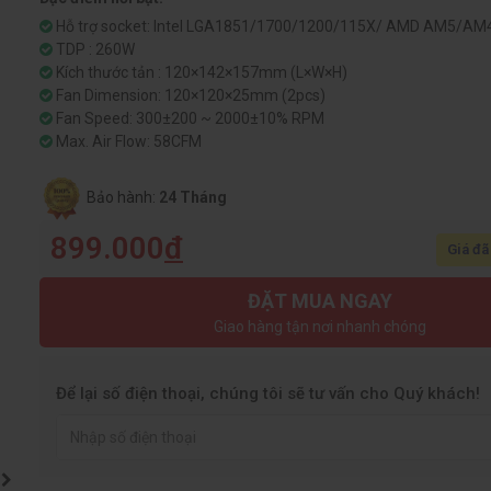
Hỗ trợ socket: Intel LGA1851/1700/1200/115X/ AMD AM5/AM
TDP : 260W
Kích thước tản : 120×142×157mm (L×W×H)
Fan Dimension: 120×120×25mm (2pcs)
Fan Speed: 300±200 ~ 2000±10% RPM
Max. Air Flow: 58CFM
Bảo hành:
24 Tháng
899.000
đ
Giá đã
ĐẶT MUA NGAY
Giao hàng tận nơi nhanh chóng
Để lại số điện thoại, chúng tôi sẽ tư vấn cho Quý khách!