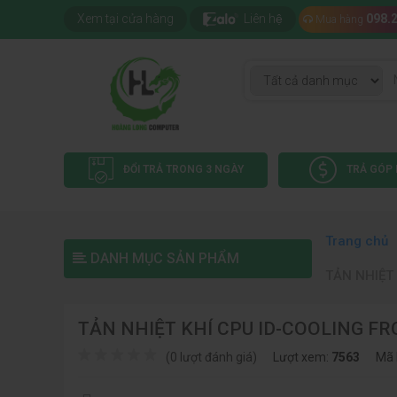
Xem tại cửa hàng
Liên hệ
098.
Mua hàng
ĐỔI TRẢ TRONG 3 NGÀY
TRẢ GÓP 
Trang chủ
DANH MỤC SẢN PHẨM
TẢN NHIỆT
TẢN NHIỆT KHÍ CPU ID-COOLING FR
(0 lượt đánh giá)
Lượt xem:
7563
Mã 