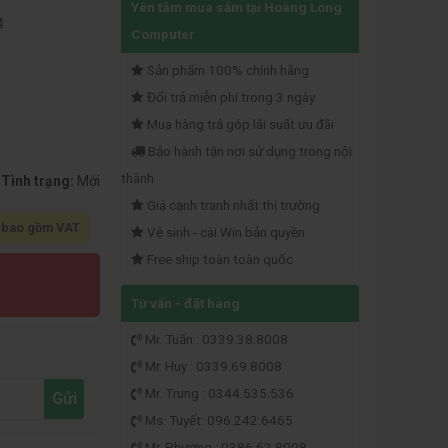
Yên tâm mua sắm tại Hoàng Long
4
Computer
Sản phẩm 100% chính hãng
Đổi trả miễn phí trong 3 ngày
Mua hàng trả góp lãi suất ưu đãi
Bảo hành tận nơi sử dụng trong nội
thành
Tình trạng:
Mới
Giá cạnh tranh nhất thị trường
 bao gồm VAT
Vệ sinh - cài Win bản quyền
Free ship toàn toàn quốc
Tư vấn - đặt hàng
Mr. Tuấn : 0339.38.8008
Mr. Huy : 0339.69.8008
Mr. Trung : 0344.535.536
Gửi
Ms. Tuyết: 096.242.6465
Mr. Phương : 0386.62.8008