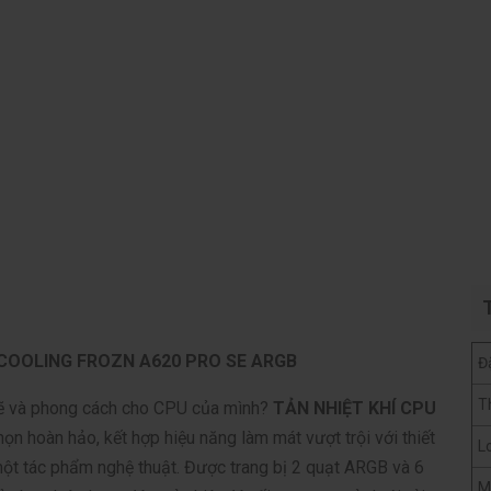
D-COOLING FROZN A620 PRO SE ARGB
Đ
T
mẽ và phong cách cho CPU của mình?
TẢN NHIỆT KHÍ CPU
họn hoàn hảo, kết hợp hiệu năng làm mát vượt trội với thiết
Lo
ột tác phẩm nghệ thuật. Được trang bị 2 quạt ARGB và 6
M