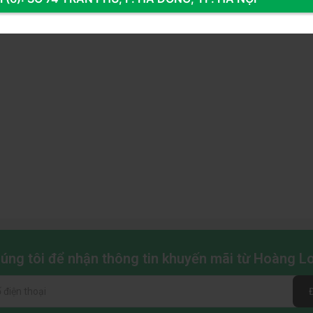
PRO SE ARGB
không chỉ là một giải pháp làm mát hiệu quả
 bộ PC hoàn hảo cả về hiệu năng và vẻ đẹp.
chúng tôi để nhận thông tin khuyến mãi từ Hoàng 