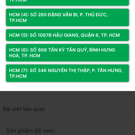
3 sao
2 sao
HCM (4): SỐ 260 ĐẶNG VĂN BI, P. THỦ ĐỨC,
TP.HCM
1 sao
Bạn đã dùng sản phẩm này?
HCM (5): SỐ 1097B HẬU GIANG, QUẬN 6, TP. HCM
Gửi đánh giá của bạn
HCM (6): SỐ 866 TÂN KỲ TÂN QUÝ, BÌNH HƯNG
HOÀ, TP. HCM
Hỏi và đáp (0 bình luận)
HCM (7): SỐ 346 NGUYỄN THỊ THẬP, P. TÂN HƯNG,
TP.HCM
Bài viết liên quan
Sản phẩm đã xem