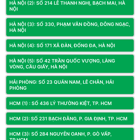
HÀ NỘI (2): SỐ 214 LÊ THANH NGHỊ, BẠCH MAI, HÀ
NỘI
Điện áp hoạt động
1.35V
Có – tản nhôm cao cấp giúp ổn định khi ép
HÀ NỘI (3): SỐ 330, PHẠM VĂN ĐỒNG, ĐÔNG NGẠC,
Tản nhiệt
xung
HÀ NỘI
Hỗ trợ ép xung
Intel® XMP & AMD EXPO
HÀ NỘI (4): SỐ 171 XÃ ĐÀN, ĐỐNG ĐA, HÀ NỘI
Tương thích
Mainboard Intel và AMD hỗ trợ DDR4
HÀ NỘI (5): SỐ 42 TRẦN QUỐC VƯỢNG, LÀNG
Loại khe cắm
288 Pin DIMM
VÒNG, CẦU GIẤY, HÀ NỘI
Xem thêm
PC gaming, đồ họa, làm việc văn phòng, nâng
Đánh giá & Nhận xét về RAM SIMORCHIP 16GB
Ứng dụng phù hợp
cấp hệ thống
HẢI PHÒNG: SỐ 23 QUÁN NAM, LÊ CHÂN, HẢI
(1X16GB) BUS 3200MHZ DDR4 (SMC16GFU4D32NX-
PHÒNG
1)
Bảo hành
36 tháng
0
/5
HCM (1) : SỐ 436 LÝ THƯỜNG KIỆT, TP. HCM
0
đánh giá & nhận xét
HCM (2): SỐ 231 BẠCH ĐẰNG, P. GIA ĐỊNH, TP. HCM
5 sao
4 sao
HCM (3): SỐ 284 NGUYỄN OANH, P. GÒ VẤP,
TP.HCM