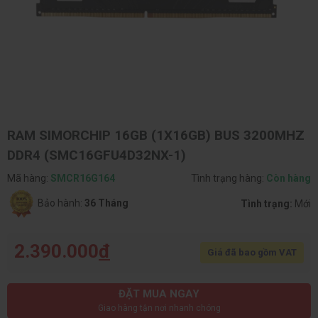
RAM SIMORCHIP 16GB (1X16GB) BUS 3200MHZ
DDR4 (SMC16GFU4D32NX-1)
Mã hàng:
SMCR16G164
Tình trạng hàng:
Còn hàng
Bảo hành:
36 Tháng
Tình trạng:
Mới
2.390.000
đ
Giá đã bao gồm VAT
ĐẶT MUA NGAY
Giao hàng tận nơi nhanh chóng