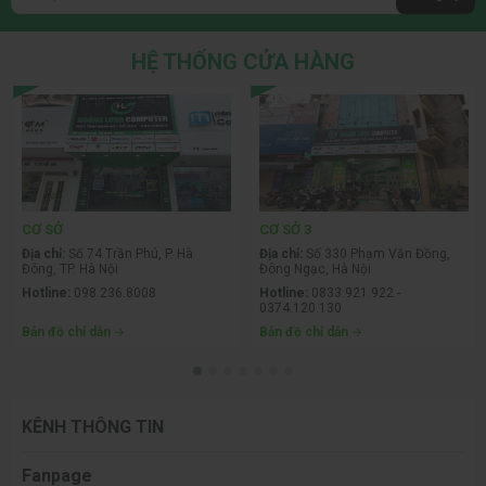
HỆ THỐNG CỬA HÀNG
CƠ SỞ
CƠ SỞ 3
Địa chỉ:
Số 74 Trần Phú, P. Hà
Địa chỉ:
Số 330 Phạm Văn Đồng,
Đông, TP. Hà Nội
Đông Ngạc, Hà Nội
Hotline:
098.236.8008
Hotline:
0833.921.922 -
0374.120.130
Bản đồ chỉ dẫn
Bản đồ chỉ dẫn
KÊNH THÔNG TIN
Fanpage