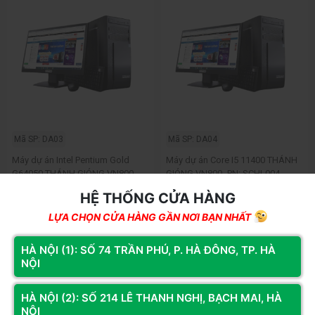
Mã SP: DA03
Mã SP: DA04
Máy dự án Intel Pentium Gold
Máy dự án Core I5 11400 THÁNH
G64050 THÁNH GIÓNG VN800 -
GIÓNG VN800 -PN: SCHL004
PN: SCHL003
HỆ THỐNG CỬA HÀNG
7.600.000đ
13.400.000đ
LỰA CHỌN CỬA HÀNG GẦN NƠI BẠN NHẤT
Còn hàng
Thêm vào giỏ
Còn hàng
Thêm vào giỏ
HÀ NỘI (1): SỐ 74 TRẦN PHÚ, P. HÀ ĐÔNG, TP. HÀ
NỘI
HÀ NỘI (2): SỐ 214 LÊ THANH NGHỊ, BẠCH MAI, HÀ
NỘI