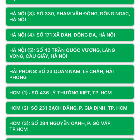
HÀ NỘI (3): SỐ 330, PHẠM VĂN ĐỒNG, ĐÔNG NGẠC,
HÀ NỘI
HÀ NỘI (4): SỐ 171 XÃ ĐÀN, ĐỐNG ĐA, HÀ NỘI
HÀ NỘI (5): SỐ 42 TRẦN QUỐC VƯỢNG, LÀNG
Mã SP: DA06
VÒNG, CẦU GIẤY, HÀ NỘI
Máy dự án Core I7 12700 THÁNH
GIÓNG VN800 -PN: SCHL0025
HẢI PHÒNG: SỐ 23 QUÁN NAM, LÊ CHÂN, HẢI
28.000.000đ
PHÒNG
HCM (1) : SỐ 436 LÝ THƯỜNG KIỆT, TP. HCM
Còn hàng
Thêm vào giỏ
HCM (2): SỐ 231 BẠCH ĐẰNG, P. GIA ĐỊNH, TP. HCM
Máy Tính Doanh Nghiệp Hoàng Long Computer: Đầy Đủ
HCM (3): SỐ 284 NGUYỄN OANH, P. GÒ VẤP,
CO CQ, ISO - Bảo Chứng Chất Lượng
TP.HCM
Đối với các chủ đầu tư (CĐT), các nhà thầu, các tổ chức