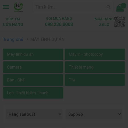
...
GỌI MUA HÀNG
XEM TẠI
MUA HÀNG
098.236.8008
CỬA HÀNG
ZALO
Trang chủ
MÁY TÍNH DỰ ÁN
Máy tính dự án
Máy In - photocopy
Camera
Thiết bị mạng
Bàn - Ghế
Tivi
Loa -Thiết bị âm Thanh