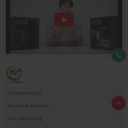
SSD OCPC NVMe 512GB Gen 3x4 (Đọc 3100MB/s – Ghi
2100MB/s)
Ổ cứng SSD OCPC NVMe 512GB
đem lại tốc độ đọc ghi ấn
tượng, giúp tăng tốc độ khởi động Windows, mở ứng dụng và
game chỉ trong vài giây. Chuẩn PCIe Gen 3x4 M.2 đảm bảo
hiệu năng cao và độ ổn định lâu dài, phù hợp cho cả người
dùng văn phòng lẫn game thủ chuyên nghiệp cần tốc độ phản
hồi nhanh.
Thông tin công ty
Quy định & chính sách
Hỗ trợ khách hàng