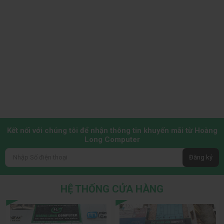
Tản Nhiệt Khí ID-Cooling FROZN A620 Pro SE ARGB (2
Fan ARGB – 6 Ống Đồng)
Bộ tản nhiệt khí ID-Cooling FROZN A620 Pro SE ARGB
được
trang bị 2 quạt làm mát ARGB và 6 ống đồng dẫn nhiệt, giúp
duy trì nhiệt độ CPU luôn ổn định dù hoạt động ở cường độ
cao. Thiết kế hiện đại, đèn ARGB rực rỡ không chỉ tăng thẩm
mỹ cho dàn máy mà còn mang lại hiệu suất tản nhiệt tối ưu,
giữ CPU luôn trong trạng thái mát mẻ và bền bỉ.
Kết nối với chúng tôi để nhận thông tin khuyến mãi từ Hoàng
Long Computer
Đăng ký
HỆ THỐNG CỬA HÀNG