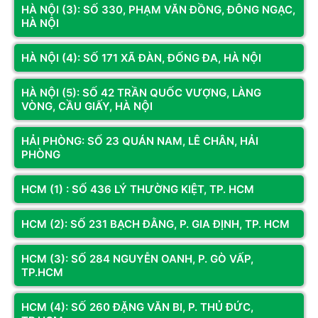
HÀ NỘI (3): SỐ 330, PHẠM VĂN ĐỒNG, ĐÔNG NGẠC,
HÀ NỘI
HÀ NỘI (4): SỐ 171 XÃ ĐÀN, ĐỐNG ĐA, HÀ NỘI
HÀ NỘI (5): SỐ 42 TRẦN QUỐC VƯỢNG, LÀNG
VÒNG, CẦU GIẤY, HÀ NỘI
PC Đồ Họa Core I5 14600KF | GTX 1060 6G | Ram 16G |
HẢI PHÒNG: SỐ 23 QUÁN NAM, LÊ CHÂN, HẢI
PHÒNG
NVMe 512G – Hiệu Năng Vượt Trội - Chiến Game Đỉnh
Cao
HCM (1) : SỐ 436 LÝ THƯỜNG KIỆT, TP. HCM
Nếu bạn đang tìm kiếm một bộ máy mạnh mẽ vừa phục vụ
chơi game cấu hình cao, vừa đáp ứng tốt nhu cầu thiết kế đồ
HCM (2): SỐ 231 BẠCH ĐẰNG, P. GIA ĐỊNH, TP. HCM
họa, render, chỉnh sửa video chuyên nghiệp, thì PC
Core I5
14600KF | GTX 1060 6G | Ram 32G | NVMe 512G
là lựa chọn
HCM (3): SỐ 284 NGUYỄN OANH, P. GÒ VẤP,
TP.HCM
hoàn hảo. Cấu hình này mang lại hiệu suất xử lý vượt trội, khả
năng làm việc ổn định lâu dài và sẵn sàng chinh phục mọi tác
HCM (4): SỐ 260 ĐẶNG VĂN BI, P. THỦ ĐỨC,
vụ nặng.