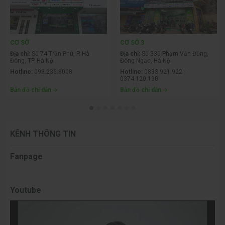
RAM JGINYUE 16G (1x16GB) BUS 3200MHz DDR4 CL18
CƠ SỞ
CƠ SỞ 3
Intel XMP & AMD EXPO
Địa chỉ:
Số 74 Trần Phú, P. Hà
Địa chỉ:
Số 330 Phạm Văn Đồng,
Đông, TP. Hà Nội
Đông Ngạc, Hà Nội
RAM JGINYUE 16GB BUS 3200MHz DDR4
mang đến tốc độ
Hotline:
098.236.8008
Hotline:
0833.921.922 -
truyền tải ổn định, hỗ trợ tối ưu cho khả năng đa nhiệm. Chuẩn
0374.120.130
DDR4 CL18 đảm bảo hiệu năng mượt mà trong quá trình làm
Bản đồ chỉ dẫn
Bản đồ chỉ dẫn
việc, chơi game hoặc dựng hình. RAM tương thích hoàn hảo
với cả nền tảng Intel và AMD, giúp hệ thống hoạt động ổn định
và nâng cao độ bền tổng thể.
KÊNH THÔNG TIN
Fanpage
Youtube