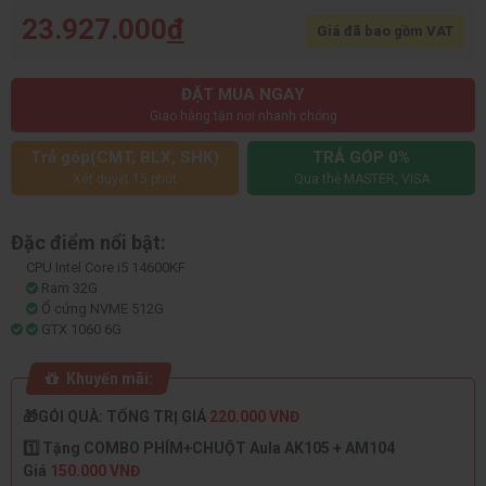
23.927.000
đ
Giá đã bao gồm VAT
ĐẶT MUA NGAY
Giao hàng tận nơi nhanh chóng
Trả góp(CMT, BLX, SHK)
TRẢ GÓP 0%
Xét duyệt 15 phút
Qua thẻ MASTER, VISA
Đặc điểm nổi bật:
CPU Intel Core i5 14600KF
Ram 32G
Ổ cứng NVME 512G
GTX 1060 6G
Khuyến mãi:
🎁GÓI QUÀ: TỔNG TRỊ GIÁ
220.000 VNĐ
1️⃣ Tặng COMBO PHÍM+CHUỘT Aula AK105 + AM104
Giá
150.000 VNĐ