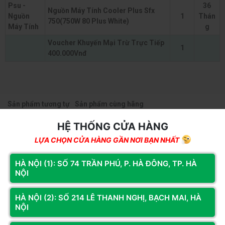
Psu -
36
Nguồn Máy Tính Cooler Plus Sfx
Nguồn
1
Thán
750(750W 80 Plus White)
Máy Tính
g
Voucher Khuyến Mại Trừ Trực Tiếp
1
400.000Vnđ
Sản phẩm tương tự
Sản phẩm cùng hãng
HỆ THỐNG CỬA HÀNG
LỰA CHỌN CỬA HÀNG GẦN NƠI BẠN NHẤT
HÀ NỘI (1): SỐ 74 TRẦN PHÚ, P. HÀ ĐÔNG, TP. HÀ
NỘI
HÀ NỘI (2): SỐ 214 LÊ THANH NGHỊ, BẠCH MAI, HÀ
NỘI