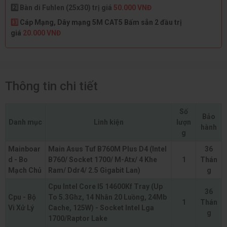
2️⃣ Bàn di Fuhlen (25x30) trị giá
50.000 VNĐ
3️⃣
Cáp Mạng, Dây mạng 5M CAT5 Bấm sẵn 2 đầu trị
giá
20.000 VNĐ
Thông tin chi tiết
Số
Bảo
Danh mục
Linh kiện
lượn
hành
g
Mainboar
Main Asus Tuf B760M Plus D4 (Intel
36
d - Bo
B760/ Socket 1700/ M-Atx/ 4 Khe
1
Thán
Mạch Chủ
Ram/ Ddr4/ 2.5 Gigabit Lan)
g
Cpu Intel Core I5 14600Kf Tray (Up
36
Cpu - Bộ
To 5.3Ghz, 14 Nhân 20 Luồng, 24Mb
1
Thán
Vi Xử Lý
Cache, 125W) - Socket Intel Lga
g
1700/Raptor Lake