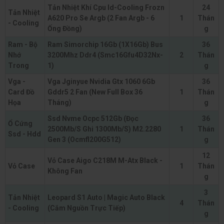
Tản Nhiệt Khí Cpu Id-Cooling Frozn
24
Tản Nhiệt
A620 Pro Se Argb (2 Fan Argb - 6
1
Thán
- Cooling
Ống Đồng)
g
Ram - Bộ
Ram Simorchip 16Gb (1X16Gb) Bus
36
Nhớ
3200Mhz Ddr4 (Smc16Gfu4D32Nx-
2
Thán
Trong
1)
g
Vga -
Vga Jginyue Nvidia Gtx 1060 6Gb
36
Card Đồ
Gddr5 2 Fan (New Full Box 36
1
Thán
Họa
Tháng)
g
Ssd Nvme Ocpc 512Gb (Đọc
36
Ổ Cứng
2500Mb/S Ghi 1300Mb/S) M2.2280
1
Thán
Ssd - Hdd
Gen 3 (Ocmfl200G512)
g
12
Vỏ Case Aigo C218M M-Atx Black -
Vỏ Case
1
Thán
Không Fan
g
3
Tản Nhiệt
Leopard S1 Auto | Magic Auto Black
4
Thán
- Cooling
(Cắm Nguồn Trực Tiếp)
g