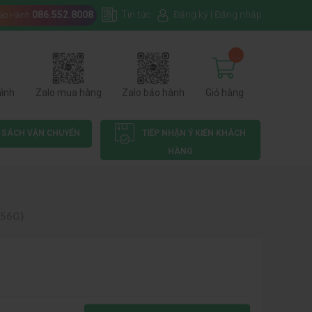
086.552.8008
Tin tức
Đăng ký
|
Đăng nhập
Bảo Hành
...
hình
Zalo mua hàng
Zalo bảo hành
Giỏ hàng
 SÁCH VẬN CHUYỂN
TIẾP NHẬN Ý KIẾN KHÁCH
HÀNG
256G}