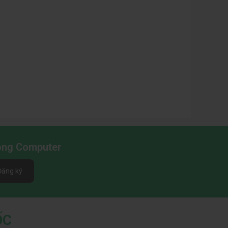
Long Computer
Đăng ký
ỐC