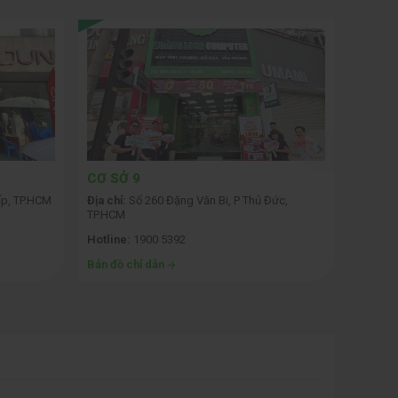
CƠ SỞ 9
CƠ SỞ
p, TP.HCM
Địa chỉ:
Số 260 Đặng Văn Bi, P Thủ Đức,
Địa chỉ:
TP.HCM
TP.HN
Hotline:
1900 5392
Hotline
Bản đồ chỉ dẫn
Bản đồ 