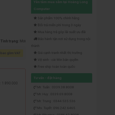
Yên tâm mua sắm tại Hoàng Long
Computer
Sản phẩm 100% chính hãng
Đổi trả miễn phí trong 3 ngày
Mua hàng trả góp lãi suất ưu đãi
Bảo hành tận nơi sử dụng trong nội
Tình trạng:
Mới
thành
Giá cạnh tranh nhất thị trường
 bao gồm VAT
Vệ sinh - cài Win bản quyền
Free ship toàn toàn quốc
Tư vấn - đặt hàng
: 1.890.000
Mr. Tuấn : 0339.38.8008
Mr. Huy : 0339.69.8008
Mr. Trung : 0344.535.536
Ms. Tuyết: 096.242.6465
Mr. Phương : 0386.62.8008