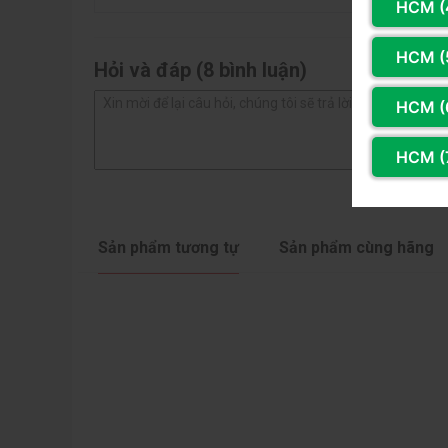
HCM (
HCM (
Hỏi và đáp (8 bình luận)
HCM (
HCM (
Sản phẩm tương tự
Sản phẩm cùng hãng