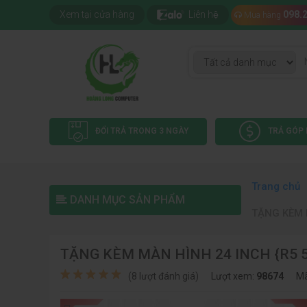
Xem tại cửa hàng
Liên hệ
098.
Mua hàng
ĐỔI TRẢ TRONG 3 NGÀY
TRẢ GÓP 
Trang chủ
DANH MỤC SẢN PHẨM
TẶNG KÈM M
TẶNG KÈM MÀN HÌNH 24 INCH {R5 55
(8 lượt đánh giá)
Lượt xem:
98674
Mã