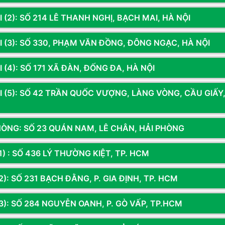
 (2): SỐ 214 LÊ THANH NGHỊ, BẠCH MAI, HÀ NỘI
 CASE KENOO ESPORT MK400 HOẶC VỎ CASE
12
1
ẴN 3 FAN NHƯ HÌNH
Tháng
I (3): SỐ 330, PHẠM VĂN ĐỒNG, ĐÔNG NGẠC, HÀ NỘI
36
W (Cáp dẹt màu đen)
1
Tháng
 (4): SỐ 171 XÃ ĐÀN, ĐỐNG ĐA, HÀ NỘI
I (5): SỐ 42 TRẦN QUỐC VƯỢNG, LÀNG VÒNG, CẦU GIẤY
 HÌNH 24 INCH {R5 5500 | GTX 1060 6G| Ram
HÒNG: SỐ 23 QUÁN NAM, LÊ CHÂN, HẢI PHÒNG
1) : SỐ 436 LÝ THƯỜNG KIỆT, TP. HCM
Bạn đã dùng sản phẩm này?
Gửi đánh giá của bạn
): SỐ 231 BẠCH ĐẰNG, P. GIA ĐỊNH, TP. HCM
3): SỐ 284 NGUYỄN OANH, P. GÒ VẤP, TP.HCM