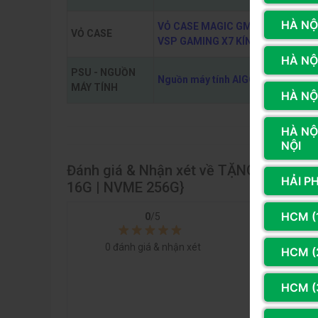
HÀ NỘI
VỎ CASE MAGIC GM-02 HOẶC VỎ
VỎ CASE
VSP GAMING X7 KÍNH CONG ĐEN S
HÀ NỘ
PSU - NGUỒN
Nguồn máy tính AIGO VK550 - 500
MÁY TÍNH
HÀ NỘI
HÀ NỘ
NỘI
Đánh giá & Nhận xét về TẶNG KÈM MÀN
HẢI P
16G | NVME 256G}
HCM (
0
/5
5 sao
4 sao
0
đánh giá & nhận xét
HCM (2
3 sao
2 sao
HCM (
1 sao