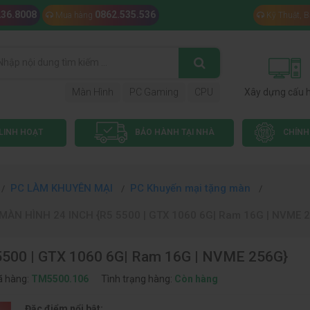
236.8008
0862.535.536
Mua hàng
Kỹ Thuật, 
Màn Hình
PC Gaming
CPU
Xây dựng cấu 
LINH HOẠT
BẢO HÀNH TẠI NHÀ
CHÍNH
PC LÀM KHUYÊN MẠI
PC Khuyến mại tặng màn
ÀN HÌNH 24 INCH {R5 5500 | GTX 1060 6G| Ram 16G | NVME 
00 | GTX 1060 6G| Ram 16G | NVME 256G}
 hàng:
TM5500.106
Tình trạng hàng:
Còn hàng
Đặc điểm nổi bật: