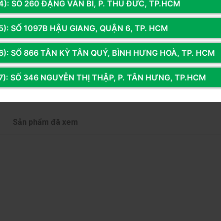
4): SỐ 260 ĐẶNG VĂN BI, P. THỦ ĐỨC, TP.HCM
5): SỐ 1097B HẬU GIANG, QUẬN 6, TP. HCM
6): SỐ 866 TÂN KỲ TÂN QUÝ, BÌNH HƯNG HOÀ, TP. HCM
7): SỐ 346 NGUYỄN THỊ THẬP, P. TÂN HƯNG, TP.HCM
Sản phẩm đã xem