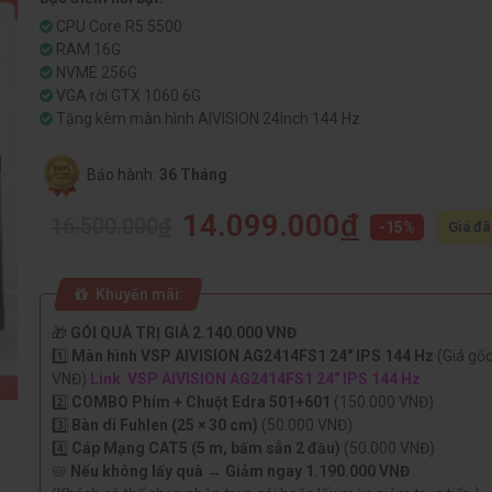
CPU Core R5 5500
RAM 16G
NVME 256G
VGA rời GTX 1060 6G
Tặng kèm màn hình AIVISION 24Inch 144 Hz
Bảo hành:
36 Tháng
14.099.000
đ
16.500.000
đ
-15%
Giá đã
Khuyến mãi:
🎁
GÓI QUÀ TRỊ GIÁ 2.140.000 VNĐ
1️⃣
Màn hình VSP AIVISION AG2414FS1 24" IPS 144 Hz
(Giá gốc
VNĐ)
Link VSP AIVISION AG2414FS1 24" IPS 144 Hz
2️⃣
COMBO Phím + Chuột Edra 501+601
(150.000 VNĐ)
3️⃣
Bàn di Fuhlen (25 × 30 cm)
(50.000 VNĐ)
4️⃣
Cáp Mạng CAT5 (5 m, bấm sẵn 2 đầu)
(50.000 VNĐ)
📛
Nếu không lấy quà → Giảm ngay 1.190.000 VNĐ