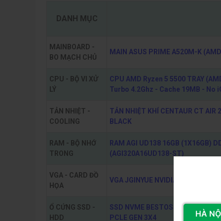
DANH MỤC
MAINBOARD -
MAIN ASUS PRIME A520M-K (AMD 
BO MẠCH CHỦ
CPU - BỘ VI XỬ
CPU AMD Ryzen 5 5500 TRAY (AMD 
LÝ
Turbo 4.2Ghz - Cache 19MB - No 
TẢN NHIỆT -
TẢN NHIỆT KHÍ CENTAUR CT AIR 2
COOLING
BLACK
RAM - BỘ NHỚ
RAM AGI UD138 16GB (1X16GB) 
TRONG
(AGI320A16UD138-ST)
VGA - CARD ĐỒ
VGA JGINYUE NVIDIA GTX 1060 6GB
HỌA
Ổ CỨNG SSD -
SSD NVME BESTOSS GM228 256GB 
HÀ NỘI
HDD
PCLE GEN 3X4