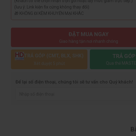
(Khách có thể chọn nhận trọn gói hoặc lấy mức giảm trực tiếp.)
(lưu ý: Link kiện fix cứng không thay đổi)
🎁 KHÔNG ĐI KÈM KHUYẾN MẠI KHÁC
ĐẶT MUA NGAY
Giao hàng tận nơi nhanh chóng
TRẢ GÓP
TRẢ GÓP (CMT, BLX, SHK)
Qua thẻ MASTE
Xét duyệt 5 phút
Để lại số điện thoại, chúng tôi sẽ tư vấn cho Quý khách!
Bà