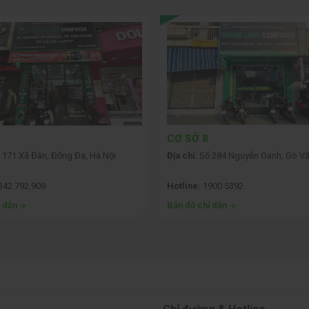
CƠ SỞ 8
 171 Xã Đàn, Đống Đa, Hà Nội
Địa chỉ:
Số 284 Nguyễn Oanh, Gò Vấ
342.792.909
Hotline:
1900 5392
ỉ dẫn
Bản đồ chỉ dẫn