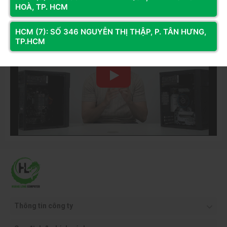
Youtube
HOÀ, TP. HCM
HCM (7): SỐ 346 NGUYỄN THỊ THẬP, P. TÂN HƯNG,
TP.HCM
Thông tin công ty