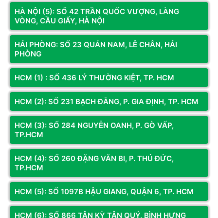
HỆ THỐNG CỬA HÀNG
HÀ NỘI (5): SỐ 42 TRẦN QUỐC VƯỢNG, LÀNG
VÒNG, CẦU GIẤY, HÀ NỘI
HẢI PHÒNG: SỐ 23 QUÁN NAM, LÊ CHÂN, HẢI
PHÒNG
HCM (1) : SỐ 436 LÝ THƯỜNG KIỆT, TP. HCM
CƠ SỞ
CƠ SỞ 3
Địa chỉ:
Số 74 Trần Phú, P. Hà
Địa chỉ:
Số 330 Phạm Văn Đồng,
Đông, TP. Hà Nội
Đông Ngạc, Hà Nội
HCM (2): SỐ 231 BẠCH ĐẰNG, P. GIA ĐỊNH, TP. HCM
Hotline:
098.236.8008
Hotline:
0833.921.922 -
0374.120.130
HCM (3): SỐ 284 NGUYỄN OANH, P. GÒ VẤP,
Bản đồ chỉ dẫn
Bản đồ chỉ dẫn
TP.HCM
HCM (4): SỐ 260 ĐẶNG VĂN BI, P. THỦ ĐỨC,
TP.HCM
KÊNH THÔNG TIN
Fanpage
HCM (5): SỐ 1097B HẬU GIANG, QUẬN 6, TP. HCM
HCM (6): SỐ 866 TÂN KỲ TÂN QUÝ, BÌNH HƯNG