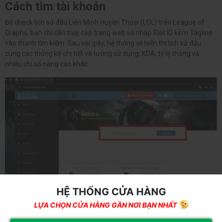
Cách tìm tài khoản
Để check lịch sử đấu Liên Minh Huyền Thoại (LOL) trên League of
Graphs, bạn chỉ cần truy cập trang web và nhập Riot ID kèm Tagline
vào thanh tìm kiếm. Sau vài giây, hệ thống sẽ hiển thị lịch sử đấu
cùng các thống kê chi tiết về tướng sử dụng, KDA, tỷ lệ thắng và
nhiều chỉ số nâng cao khác.
HỆ THỐNG CỬA HÀNG
LỰA CHỌN CỬA HÀNG GẦN NƠI BẠN NHẤT