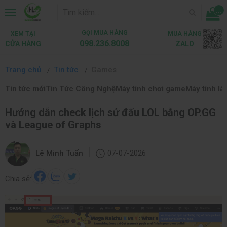
...
GỌI MUA HÀNG
XEM TẠI
MUA HÀNG
098.236.8008
CỬA HÀNG
ZALO
Trang chủ
Tin tức
Games
Tin tức mới
Tin Tức Công Nghệ
Máy tính chơi game
Máy tính là
Hướng dẫn check lịch sử đấu LOL bằng OP.GG
và League of Graphs
|
Lê Minh Tuấn
07-07-2026
Chia sẻ: