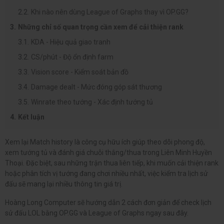
Khi nào nên dùng League of Graphs thay vì OP.GG?
Những chỉ số quan trọng cần xem để cải thiện rank
KDA - Hiệu quả giao tranh
CS/phút - Độ ổn định farm
Vision score - Kiểm soát bản đồ
Damage dealt - Mức đóng góp sát thương
Winrate theo tướng - Xác định tướng tủ
Kết luận
Xem lại Match history là công cụ hữu ích giúp theo dõi phong độ,
xem tướng tủ và đánh giá chuỗi thắng/thua trong Liên Minh Huyền
Thoại. Đặc biệt, sau những trận thua liên tiếp, khi muốn cải thiện rank
hoặc phân tích vị tướng đang chơi nhiều nhất, việc kiểm tra lịch sử
đấu sẽ mang lại nhiều thông tin giá trị.
Hoàng Long Computer sẽ hướng dẫn 2 cách đơn giản để check lịch
sử đấu LOL bằng OP.GG và League of Graphs ngay sau đây.