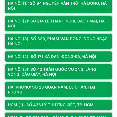
Check lịch sử đấu LOL bằng League of Graphs
HÀ NÔI (1): SỐ 94 NGUYỄN VĂN TRỖI HÀ ĐÔNG, HÀ
NỘI
Khi nào nên dùng League of Graphs
thay vì OP.GG?
HÀ NỘI (2): SỐ 214 LÊ THANH NGHỊ, BẠCH MAI, HÀ
NỘI
League of Graphs đặc biệt hữu ích khi cần phân tích chuyên sâu hơn
mức thống kê cơ bản. Bạn nên dùng League of Graphs thay vì OP.GG
trong một số trường hợp sau:
HÀ NỘI (3): SỐ 330, PHẠM VĂN ĐỒNG, ĐÔNG NGẠC,
HÀ NỘI
Muốn phân tích macro:
Công cụ cung cấp nhiều dữ liệu như
lượng vàng theo thời gian, tầm nhìn, sát thương, khả năng
HÀ NỘI (4): SỐ 171 XÃ ĐÀN, ĐỐNG ĐA, HÀ NỘI
kiểm soát mục tiêu và hiệu suất qua từng giai đoạn trận đấu.
Muốn benchmark với người chơi cùng bậc rank:
League of
HÀ NỘI (5): SỐ 42 TRẦN QUỐC VƯỢNG, LÀNG
Graphs cho phép so sánh các chỉ số của tài khoản của bạn với
VÒNG, CẦU GIẤY, HÀ NỘI
những người chơi khác ở cùng mức xếp hạng, từ đó dễ dàng
nhận ra điểm mạnh và điểm cần cải thiện.
HẢI PHÒNG: SỐ 23 QUÁN NAM, LÊ CHÂN, HẢI
Những chỉ số quan trọng cần xem để
PHÒNG
cải thiện rank
HCM (1) : SỐ 436 LÝ THƯỜNG KIỆT, TP. HCM
Những chỉ số quan trọng cần xem để cải thiện rank bao gồm KDA,
CS/phút, Vision score, Damage dealt và Winrate theo tướng. Hiểu và