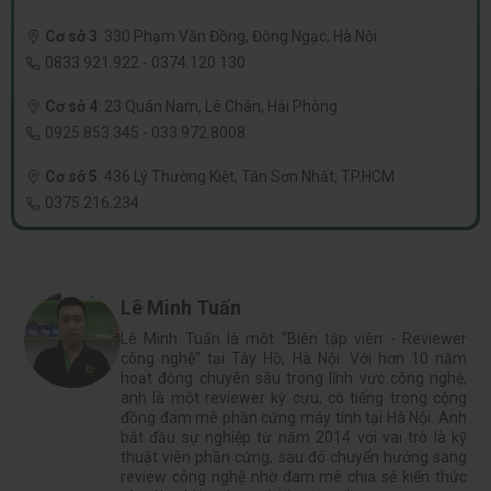
Cơ sở 3
:
330 Phạm Văn Đồng, Đông Ngạc, Hà Nội
0833.921.922
-
0374.120.130
Cơ sở 4
:
23 Quán Nam, Lê Chân, Hải Phòng
0925.853.345
-
033.972.8008
Cơ sở 5
:
436 Lý Thường Kiệt, Tân Sơn Nhất, TP.HCM
0375.216.234
Lê Minh Tuấn
Lê Minh Tuấn là một “Biên tập viên - Reviewer
công nghệ” tại Tây Hồ, Hà Nội. Với hơn 10 năm
hoạt động chuyên sâu trong lĩnh vực công nghệ,
anh là một reviewer kỳ cựu, có tiếng trong cộng
đồng đam mê phần cứng máy tính tại Hà Nội. Anh
bắt đầu sự nghiệp từ năm 2014 với vai trò là kỹ
thuật viên phần cứng, sau đó chuyển hướng sang
review công nghệ nhờ đam mê chia sẻ kiến thức