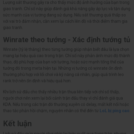
Lượng sát thương gây ra cho thấy mức độ ảnh hưởng của bạn trong
giao tranh. Chỉ số này giúp đánh giá khả năng gây áp lực và tận dụng
sức mạnh của vị tướng đang sử dụng. Nếu sát thương quá thấp so
với vai trò đảm nhận, cần xem lại cách lên đồ và thời điểm tham gia
giao tranh.
Winrate theo tướng - Xác định tướng tủ
Winrate (tỷ lệ thắng) theo từng tướng giúp nhận biết đâu là lựa chọn
mang lại hiệu quả cao trong trận. Chỉ số này phản ánh mức độ thành
thạo, độ phù hợp của bạn với tướng, hoặc sức mạnh tổng thể của
tướng đó trong meta hiện tại. Những vị tướng có winrate ổn định
thường phù hợp với lối chơi và kỹ năng cá nhân, giúp quá trình leo
rank trở nên ổn định và hiệu quả hơn.
Khi lịch sử đấu cho thấy nhiều trận thua liên tiếp với chỉ số thấp,
người chơi nên xem lại bối cảnh trận đấu thay vì chỉ đánh giá qua
KDA. Nếu trong các trận đó thường xuyên có delay, mất kết nối hoặc
thao tác phản hồi chậm, nguyên nhân có thể đến từ
LoL bị ping cao
.
Kết luận
Lịch sử đấu giúp người chơi nhìn lại hiệu suất qua từng trận, nhưng