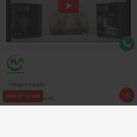
Thông tin công ty
ĐĂNG KÝ TƯ VẤN
Quy định & chính sách
Hỗ trợ khách hàng
Phương thức thanh toán