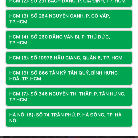
HCM (2): SỐ 231 BẠCH ĐẰNG, P. GIA ĐỊNH, TP. HCM
theo dõi những thông số này sẽ giúp bạn xác định điểm mạnh, điểm
yếu để tối ưu quá trình leo rank hiệu quả hơn.
HCM (3): SỐ 284 NGUYỄN OANH, P. GÒ VẤP,
KDA - Hiệu quả giao tranh
TP.HCM
KDA là viết tắt của 3 chỉ số quan trọng: Kills (số mạng hạ gục),
HCM (4): SỐ 260 ĐẶNG VĂN BI, P. THỦ ĐỨC,
Deaths (số lần bị hạ gục) và Assists (số lần hỗ trợ đồng đội tiêu diệt
TP.HCM
địch). KDA cao cho thấy khả năng giữ vị trí và phối hợp tốt với đồng
đội. Tuy nhiên, đây chỉ là một chỉ số tham khảo và cần được đánh giá
HCM (5): SỐ 1097B HẬU GIANG, QUẬN 6, TP. HCM
cùng với các thông số khác.
HCM (6): SỐ 866 TÂN KỲ TÂN QUÝ, BÌNH HƯNG
HOÀ, TP. HCM
HCM (7): SỐ 346 NGUYỄN THỊ THẬP, P. TÂN HƯNG,
TP.HCM
HÀ NỘI (6): SỐ 74 TRẦN PHÚ, P. HÀ ĐÔNG, TP. HÀ
NỘI