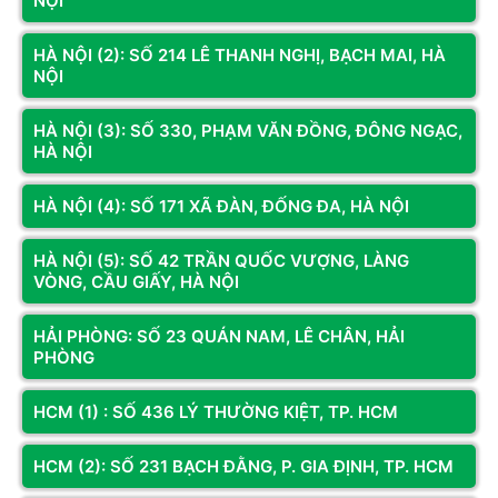
NỘI
HÀ NỘI (2): SỐ 214 LÊ THANH NGHỊ, BẠCH MAI, HÀ
NỘI
Review Sephiria 1.0: Thỏ Chiến
Review Scrap Mechanic 1.0
Binh Cứu Bunnyville
Sau Khi Rời Early Access
HÀ NỘI (3): SỐ 330, PHẠM VĂN ĐỒNG, ĐÔNG NGẠC,
01-08-2026
14
25-07-2026
71
HÀ NỘI
HÀ NỘI (4): SỐ 171 XÃ ĐÀN, ĐỐNG ĐA, HÀ NỘI
HÀ NỘI (5): SỐ 42 TRẦN QUỐC VƯỢNG, LÀNG
VÒNG, CẦU GIẤY, HÀ NỘI
HẢI PHÒNG: SỐ 23 QUÁN NAM, LÊ CHÂN, HẢI
Xem Trước Corsair Cove: Xây
Review Prelude Dark Pain:
PHÒNG
Đảo Cướp Biển Theo Chiều Dọc
Chiến Thuật Theo Lượt Có Gì
Hay?
31-07-2026
30
HCM (1) : SỐ 436 LÝ THƯỜNG KIỆT, TP. HCM
28-07-2026
26
HCM (2): SỐ 231 BẠCH ĐẰNG, P. GIA ĐỊNH, TP. HCM