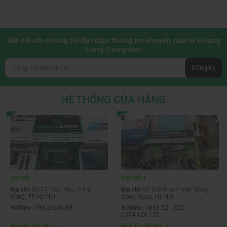
Kết nối với chúng tôi để nhận thông tin khuyến mãi từ Hoàng
Long Computer
Đăng ký
HỆ THỐNG CỬA HÀNG
CƠ SỞ
CƠ SỞ 3
Địa chỉ:
Số 74 Trần Phú, P. Hà
Địa chỉ:
Số 330 Phạm Văn Đồng,
Đông, TP. Hà Nội
Đông Ngạc, Hà Nội
Hotline:
098.236.8008
Hotline:
0833.921.922 -
0374.120.130
Bản đồ chỉ dẫn
Bản đồ chỉ dẫn