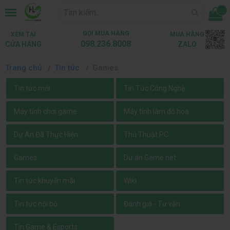
...
GỌI MUA HÀNG
XEM TẠI
MUA HÀNG
098.236.8008
CỬA HÀNG
ZALO
Trang chủ
Tin tức
Games
Tin tức mới
Tin Tức Công Nghệ
Máy tính chơi game
Máy tính làm đồ họa
Dự Án Đã Thực Hiện
Thủ Thuật PC
Games
Dự án Game net
Tin tức khuyến mãi
Wiki
Tin tức nội bộ
Đánh giá - Tư vấn
Tin Game & Esports