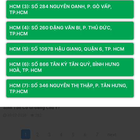
HCM (3): SỐ 284 NGUYỄN OANH, P. GÒ VẤP,
TP.HCM
HCM (4): SỐ 260 ĐẶNG VĂN BI, P. THỦ ĐỨC,
TP.HCM
Đánh Giá Sớm The Relic: First
The Ranchers Early Access:
Guardian Sau Ra Mắt
Có Gì Đáng Theo Dõi?
31-07-2026
44
30-07-2026
30
HCM (5): SỐ 1097B HẬU GIANG, QUẬN 6, TP. HCM
HCM (6): SỐ 866 TÂN KỲ TÂN QUÝ, BÌNH HƯNG
HOÀ, TP. HCM
HCM (7): SỐ 346 NGUYỄN THỊ THẬP, P. TÂN HƯNG,
TP.HCM
Machine Party: Party Game
Sinh Tồn Có Gì Đáng Chú Ý?
30-07-2026
282
1
2
3
4
5
6
7
next