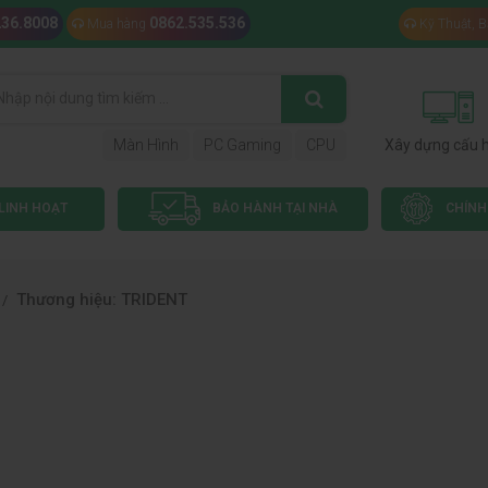
236.8008
0862.535.536
Mua hàng
Kỹ Thuật, 
Màn Hình
PC Gaming
CPU
Xây dựng cấu 
LINH HOẠT
BẢO HÀNH TẠI NHÀ
CHÍNH
Thương hiệu: TRIDENT