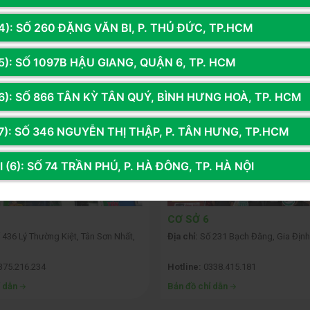
4): SỐ 260 ĐẶNG VĂN BI, P. THỦ ĐỨC, TP.HCM
5): SỐ 1097B HẬU GIANG, QUẬN 6, TP. HCM
Ệ THỐNG 14 CỬA HÀNG TOÀN QU
6): SỐ 866 TÂN KỲ TÂN QUÝ, BÌNH HƯNG HOÀ, TP. HCM
7): SỐ 346 NGUYỄN THỊ THẬP, P. TÂN HƯNG, TP.HCM
 (6): SỐ 74 TRẦN PHÚ, P. HÀ ĐÔNG, TP. HÀ NỘI
CƠ SỞ 6
436 Lý Thường Kiệt, Tân Sơn Nhất,
Địa chỉ:
Số 231 Bạch Đằng, Gia Định
375.216.234
Hotline:
0338.415.181
ỉ dẫn
Bản đồ chỉ dẫn