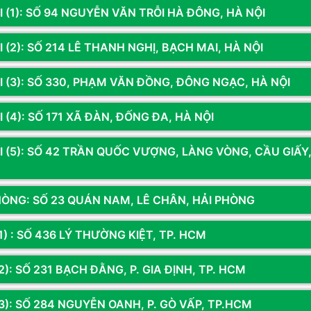
I (1): SỐ 94 NGUYỄN VĂN TRỖI HÀ ĐÔNG, HÀ NỘI
 (2): SỐ 214 LÊ THANH NGHỊ, BẠCH MAI, HÀ NỘI
I (3): SỐ 330, PHẠM VĂN ĐỒNG, ĐÔNG NGẠC, HÀ NỘI
 (4): SỐ 171 XÃ ĐÀN, ĐỐNG ĐA, HÀ NỘI
I (5): SỐ 42 TRẦN QUỐC VƯỢNG, LÀNG VÒNG, CẦU GIẤY
HÒNG: SỐ 23 QUÁN NAM, LÊ CHÂN, HẢI PHÒNG
1) : SỐ 436 LÝ THƯỜNG KIỆT, TP. HCM
): SỐ 231 BẠCH ĐẰNG, P. GIA ĐỊNH, TP. HCM
chúng tôi để nhận thông tin khuyến mãi từ Hoàng 
3): SỐ 284 NGUYỄN OANH, P. GÒ VẤP, TP.HCM