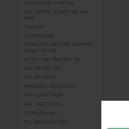
PC VĂN PHÒNG - GAME NHẸ
BỘ PC GAMING - BỘ MÁY TÍNH CHƠI
GAME
PC ĐỒ HỌA
PC GAMING AMD
PC WINDOWS BẢN QUYỀN VĂN PHÒNG -
GAMING - ĐỒ HỌA
LAPTOP - MÁY TÍNH XÁCH TAY
MÀN HÌNH MÁY TÍNH
CPU - BỘ VI XỬ LÝ
MAINBOARD - BO MẠCH CHỦ
RAM - BỘ NHỚ TRONG
VGA - CARD ĐỒ HỌA
Ổ CỨNG SSD - HDD
PSU - NGUỒN MÁY TÍNH