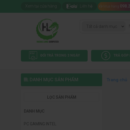
Xem tại cửa hàng
Liên hệ
098.
Mua hàng
ĐỔI TRẢ TRONG 3 NGÀY
TRẢ GÓP 
DANH MỤC SẢN PHẨM
Trang chủ
LỌC SẢN PHẨM
DANH MỤC
PC GAMING INTEL