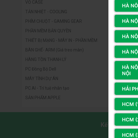
VỎ CASE
HÀ NÔ
TẢN NHIỆT - COOLING
HÀ NỘI
PHÍM CHUỘT - GAMING GEAR
PHẦN MỀM BẢN QUYỀN
HÀ NỘ
THIẾT BỊ MẠNG - MÁY IN - PHẦN MỀM
BÀN GHẾ- ARM (Giá treo màn)
HÀ NỘI
HÀNG TỒN THANH LÝ
HÀ NỘ
PC Đồng Bộ Dell
NỘI
MÁY TÍNH DỰ ÁN
HẢI P
PC AI - Trí tuệ nhân tạo
SẢN PHẨM APPLE
HCM (
HCM (2
Kết nối với 
HCM (