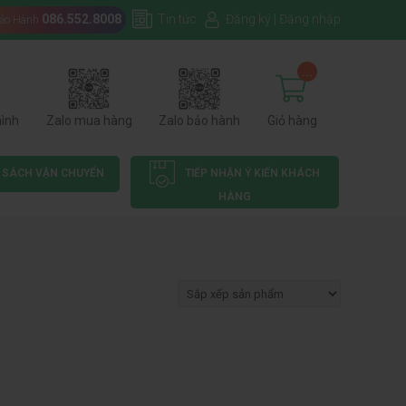
086.552.8008
Tin tức
Đăng ký
|
Đăng nhập
Bảo Hành
...
hình
Zalo mua hàng
Zalo bảo hành
Giỏ hàng
 SÁCH VẬN CHUYỂN
TIẾP NHẬN Ý KIẾN KHÁCH
HÀNG