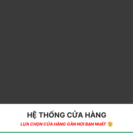
HỆ THỐNG CỬA HÀNG
LỰA CHỌN CỬA HÀNG GẦN NƠI BẠN NHẤT