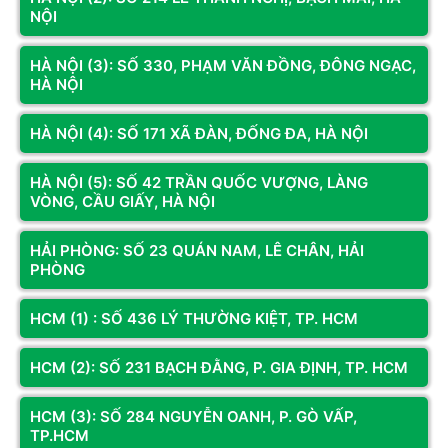
NỘI
HÀ NỘI (3): SỐ 330, PHẠM VĂN ĐỒNG, ĐÔNG NGẠC,
HÀ NỘI
CƠ SỞ 1
CƠ SỞ 3
Địa chỉ:
Số LK2A-17 Phố Nguyễn
Địa chỉ:
Số 330 Phạm Văn Đồng,
HÀ NỘI (4): SỐ 171 XÃ ĐÀN, ĐỐNG ĐA, HÀ NỘI
Văn Trỗi, Hà Đông, Hà Nội
Đông Ngạc, Hà Nội
Hotline:
098.236.8008 -
Hotline:
0833.921.922 -
0339.69.8008
0374.120.130
HÀ NỘI (5): SỐ 42 TRẦN QUỐC VƯỢNG, LÀNG
Bản đồ chỉ dẫn
Bản đồ chỉ dẫn
VÒNG, CẦU GIẤY, HÀ NỘI
HẢI PHÒNG: SỐ 23 QUÁN NAM, LÊ CHÂN, HẢI
PHÒNG
KÊNH THÔNG TIN
HCM (1) : SỐ 436 LÝ THƯỜNG KIỆT, TP. HCM
Fanpage
HCM (2): SỐ 231 BẠCH ĐẰNG, P. GIA ĐỊNH, TP. HCM
Youtube
HCM (3): SỐ 284 NGUYỄN OANH, P. GÒ VẤP,
TP.HCM