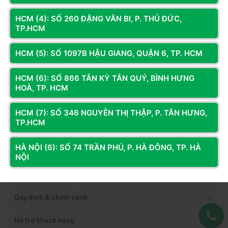
HCM (4): SỐ 260 ĐẶNG VĂN BI, P. THỦ ĐỨC,
TP.HCM
HCM (5): SỐ 1097B HẬU GIANG, QUẬN 6, TP. HCM
HCM (6): SỐ 866 TÂN KỲ TÂN QUÝ, BÌNH HƯNG
HOÀ, TP. HCM
HCM (7): SỐ 346 NGUYỄN THỊ THẬP, P. TÂN HƯNG,
TP.HCM
HÀ NỘI (6): SỐ 74 TRẦN PHÚ, P. HÀ ĐÔNG, TP. HÀ
NỘI
Thông tin công ty
Quy định & chính sách
Hỗ trợ khách hàng