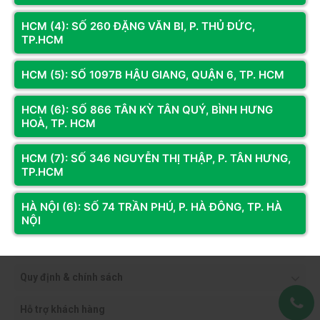
HCM (4): SỐ 260 ĐẶNG VĂN BI, P. THỦ ĐỨC,
TP.HCM
HCM (5): SỐ 1097B HẬU GIANG, QUẬN 6, TP. HCM
HCM (6): SỐ 866 TÂN KỲ TÂN QUÝ, BÌNH HƯNG
HOÀ, TP. HCM
HCM (7): SỐ 346 NGUYỄN THỊ THẬP, P. TÂN HƯNG,
TP.HCM
HÀ NỘI (6): SỐ 74 TRẦN PHÚ, P. HÀ ĐÔNG, TP. HÀ
NỘI
Thông tin công ty
Quy định & chính sách
Hỗ trợ khách hàng