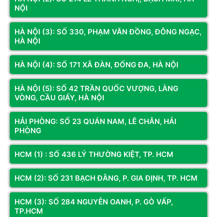
NỘI
HÀ NỘI (3): SỐ 330, PHẠM VĂN ĐỒNG, ĐÔNG NGẠC,
HÀ NỘI
CƠ SỞ 1
CƠ SỞ 3
Địa chỉ:
Số LK2A-17 Phố Nguyễn
Địa chỉ:
Số 330 Phạm Văn Đồng,
HÀ NỘI (4): SỐ 171 XÃ ĐÀN, ĐỐNG ĐA, HÀ NỘI
Văn Trỗi, Hà Đông, Hà Nội
Đông Ngạc, Hà Nội
Hotline:
098.236.8008 -
Hotline:
0833.921.922 -
0339.69.8008
0374.120.130
HÀ NỘI (5): SỐ 42 TRẦN QUỐC VƯỢNG, LÀNG
Bản đồ chỉ dẫn
Bản đồ chỉ dẫn
VÒNG, CẦU GIẤY, HÀ NỘI
HẢI PHÒNG: SỐ 23 QUÁN NAM, LÊ CHÂN, HẢI
PHÒNG
KÊNH THÔNG TIN
HCM (1) : SỐ 436 LÝ THƯỜNG KIỆT, TP. HCM
Fanpage
HCM (2): SỐ 231 BẠCH ĐẰNG, P. GIA ĐỊNH, TP. HCM
Youtube
HCM (3): SỐ 284 NGUYỄN OANH, P. GÒ VẤP,
TP.HCM