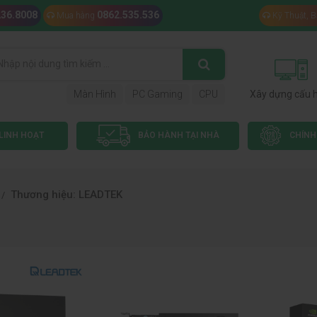
236.8008
0862.535.536
Mua hàng
Kỹ Thuật, 
Màn Hình
PC Gaming
CPU
Xây dựng cấu 
LINH HOẠT
BẢO HÀNH TẠI NHÀ
CHÍNH
Thương hiệu: LEADTEK