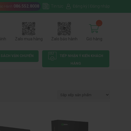
086.552.8008
Tin tức
Đăng ký
|
Đăng nhập
Bảo Hành
...
hình
Zalo mua hàng
Zalo bảo hành
Giỏ hàng
 SÁCH VẬN CHUYỂN
TIẾP NHẬN Ý KIẾN KHÁCH
HÀNG