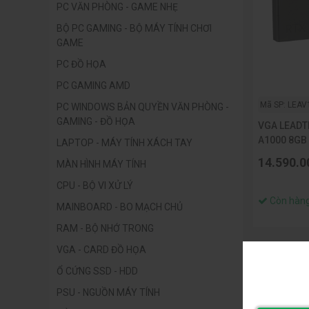
PC VĂN PHÒNG - GAME NHẸ
BỘ PC GAMING - BỘ MÁY TÍNH CHƠI
GAME
PC ĐỒ HỌA
PC GAMING AMD
Mã SP: LEAV
PC WINDOWS BẢN QUYỀN VĂN PHÒNG -
GAMING - ĐỒ HỌA
VGA LEADT
A1000 8GB
LAPTOP - MÁY TÍNH XÁCH TAY
14.590.0
MÀN HÌNH MÁY TÍNH
CPU - BỘ VI XỬ LÝ
Còn hàn
MAINBOARD - BO MẠCH CHỦ
RAM - BỘ NHỚ TRONG
VGA - CARD ĐỒ HỌA
Ổ CỨNG SSD - HDD
PSU - NGUỒN MÁY TÍNH