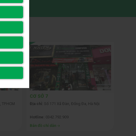
Đăng ký
ỐC
CƠ SỞ 7
CƠ SỞ
, TP.HCM
Địa chỉ:
Số 171 Xã Đàn, Đống Đa, Hà Nội
Địa chỉ:
Hotline:
0342.792.909
Hotline
Bản đồ chỉ dẫn
Bản đồ 