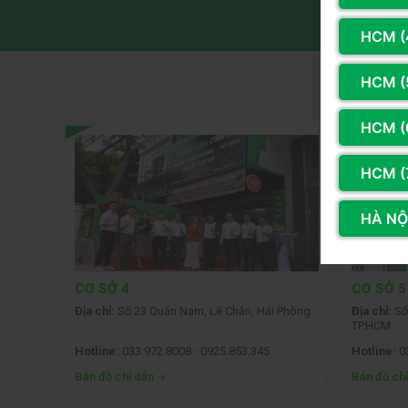
HCM (
HCM (
H
HCM (
HCM (
HÀ NỘI
CƠ SỞ 4
CƠ SỞ 5
 Ngạc,
Địa chỉ:
Số 23 Quán Nam, Lê Chân, Hải Phòng
Địa chỉ:
Số 
TP.HCM
Hotline:
033.972.8008 - 0925.853.345
Hotline:
0
Bản đồ chỉ dẫn
Bản đồ ch