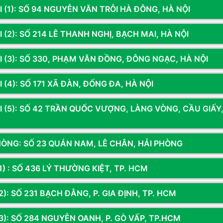
I (1): SỐ 94 NGUYỄN VĂN TRỖI HÀ ĐÔNG, HÀ NỘI
 (2): SỐ 214 LÊ THANH NGHỊ, BẠCH MAI, HÀ NỘI
I (3): SỐ 330, PHẠM VĂN ĐỒNG, ĐÔNG NGẠC, HÀ NỘI
 (4): SỐ 171 XÃ ĐÀN, ĐỐNG ĐA, HÀ NỘI
I (5): SỐ 42 TRẦN QUỐC VƯỢNG, LÀNG VÒNG, CẦU GIẤY
HÒNG: SỐ 23 QUÁN NAM, LÊ CHÂN, HẢI PHÒNG
1) : SỐ 436 LÝ THƯỜNG KIỆT, TP. HCM
): SỐ 231 BẠCH ĐẰNG, P. GIA ĐỊNH, TP. HCM
chúng tôi để nhận thông tin khuyến mãi từ Hoàng 
3): SỐ 284 NGUYỄN OANH, P. GÒ VẤP, TP.HCM