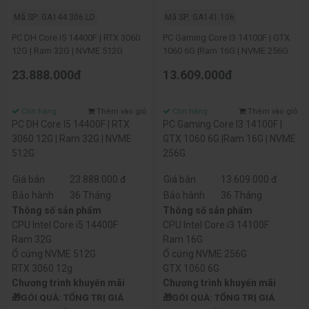
Mã SP: GA144.306.LD
Mã SP: GA141.106
PC DH Core I5 14400F | RTX 3060
PC Gaming Core I3 14100F | GTX
12G | Ram 32G | NVME 512G
1060 6G |Ram 16G | NVME 256G
23.888.000đ
13.609.000đ
Còn hàng
Thêm vào giỏ
Còn hàng
Thêm vào giỏ
PC DH Core I5 14400F | RTX
PC Gaming Core I3 14100F |
3060 12G | Ram 32G | NVME
GTX 1060 6G |Ram 16G | NVME
512G
256G
Giá bán
23.888.000 đ
Giá bán
13.609.000 đ
Bảo hành
36 Tháng
Bảo hành
36 Tháng
Thông số sản phẩm
Thông số sản phẩm
CPU Intel Core i5 14400F
CPU Intel Core i3 14100F
Ram 32G
Ram 16G
Ổ cứng NVME 512G
Ổ cứng NVME 256G
RTX 3060 12g
GTX 1060 6G
Chương trình khuyến mãi
Chương trình khuyến mãi
🎁GÓI QUÀ: TỔNG TRỊ GIÁ
🎁GÓI QUÀ: TỔNG TRỊ GIÁ