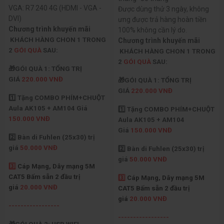
VGA: R7 240 4G (HDMI - VGA -
Được dùng thử 3 ngày, không
DVI)
ưng được trả hàng hoàn tiền
Chương trình khuyến mãi
100% không cần lý do.
KHÁCH HÀNG CHON 1 TRONG
Chương trình khuyến mãi
2
GÓI QUÀ
SAU:
KHÁCH HÀNG CHON 1 TRONG
2
GÓI QUÀ
SAU:
🎁GÓI QUÀ 1: TỔNG TRỊ
GIÁ
220.000 VNĐ
🎁GÓI QUÀ 1: TỔNG TRỊ
GIÁ
220.000 VNĐ
1️⃣ Tặng COMBO PHÍM+CHUỘT
Aula AK105 + AM104 Giá
1️⃣ Tặng COMBO PHÍM+CHUỘT
150.000 VNĐ
Aula AK105 + AM104
Giá
150.000 VNĐ
2️⃣ Bàn di Fuhlen (25x30) trị
giá
50.000 VNĐ
2️⃣ Bàn di Fuhlen (25x30) trị
giá
50.000 VNĐ
3️⃣
Cáp Mạng, Dây mạng 5M
CAT5 Bấm sẵn 2 đầu trị
3️⃣
Cáp Mạng, Dây mạng 5M
giá
20.000 VNĐ
CAT5 Bấm sẵn 2 đầu trị
giá
20.000 VNĐ
-----------------
-----------------