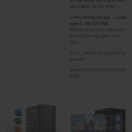
4️⃣
Cáp Mạng CAT5 (5 m, bấm
sẵn 2 đầu)
(50.000 VNĐ)
📛
Nếu không lấy quà → Giảm
ngay 1.190.000 VNĐ
(Khách có thể chọn nhận trọn
gói hoặc lấy mức giảm trực
tiếp.)
(lưu ý: Link kiện fix cứng không
thay đổi)
🎁 KHÔNG ĐI KÈM KHUYẾN MẠI
KHÁC