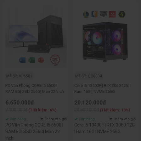
Mã SP: VP6501
Mã SP: QC0004
PC Văn Phòng CORE I5 6500 |
Core I5 13400F | RTX 3060 12G |
RAM 8G| SSD 256G| Màn 22 Inch
Ram 16G | NVME 256G
6.650.000đ
20.120.000đ
7.100.000đ
24.500.000đ
(Tiết kiệm: 6%)
(Tiết kiệm: 18%)
Còn hàng
Thêm vào giỏ
Còn hàng
Thêm vào giỏ
PC Văn Phòng CORE I5 6500 |
Core I5 13400F | RTX 3060 12G
RAM 8G| SSD 256G| Màn 22
| Ram 16G | NVME 256G
Inch