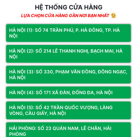
HỆ THỐNG CỬA HÀNG
LỰA CHỌN CỬA HÀNG GẦN NƠI BẠN NHẤT
HÀ NỘI (1): SỐ 74 TRẦN PHÚ, P. HÀ ĐÔNG, TP. HÀ
NỘI
HÀ NỘI (2): SỐ 214 LÊ THANH NGHỊ, BẠCH MAI, HÀ
NỘI
Mã SP: BVP8101
Mã SP: GA124.30611.KM
HÀ NỘI (3): SỐ 330, PHẠM VĂN ĐỒNG, ĐÔNG NGẠC,
PC Văn Phòng CORE I3 8100 |RAM
PC GAMING CORE I5 12400F |
HÀ NỘI
8G| NVME 256G | Màn 22 inch
RAM 16G | RTX 3060 12G | NVME
512G
6.359.000đ
20.508.000đ
HÀ NỘI (4): SỐ 171 XÃ ĐÀN, ĐỐNG ĐA, HÀ NỘI
7.100.000đ
24.500.000đ
(Tiết kiệm: 10%)
(Tiết kiệm: 16%)
Còn hàng
Thêm vào giỏ
Còn hàng
Thêm vào giỏ
HÀ NỘI (5): SỐ 42 TRẦN QUỐC VƯỢNG, LÀNG
PC Văn Phòng CORE I3 8100
PC GAMING CORE I5 12400F |
VÒNG, CẦU GIẤY, HÀ NỘI
|RAM 8G| NVME 256G | Màn 22
RAM 16G | RTX 3060 12G |
inch
NVME 512G
HẢI PHÒNG: SỐ 23 QUÁN NAM, LÊ CHÂN, HẢI
PHÒNG
Giá bán
6.359.000 đ
Giá bán
20.508.000 đ