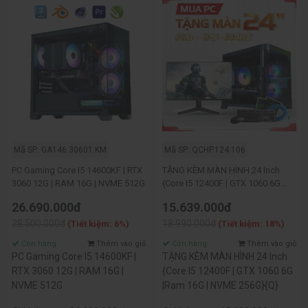
Mã SP: GA146.30601.KM
Mã SP: QCHP.124.106
PC Gaming Core I5 14600KF | RTX
TẶNG KÈM MÀN HÌNH 24 Inch
3060 12G | RAM 16G | NVME 512G
{Core I5 12400F | GTX 1060 6G
|Ram 16G | NVME 256G}{Q}
26.690.000đ
15.639.000đ
28.500.000đ
18.990.000đ
(Tiết kiệm: 6%)
(Tiết kiệm: 18%)
Còn hàng
Thêm vào giỏ
Còn hàng
Thêm vào giỏ
PC Gaming Core I5 14600KF |
TẶNG KÈM MÀN HÌNH 24 Inch
RTX 3060 12G | RAM 16G |
{Core I5 12400F | GTX 1060 6G
NVME 512G
|Ram 16G | NVME 256G}{Q}