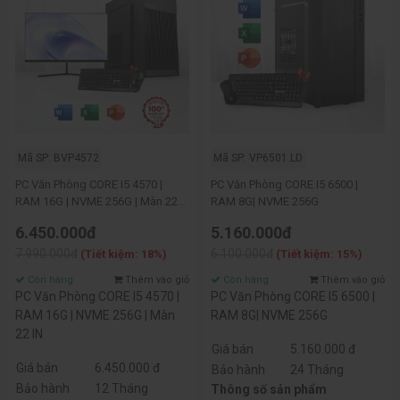
Mã SP: BVP4572
Mã SP: VP6501.LD
PC Văn Phòng CORE I5 4570 |
PC Văn Phòng CORE I5 6500 |
RAM 16G | NVME 256G | Màn 22
RAM 8G| NVME 256G
IN
6.450.000đ
5.160.000đ
7.990.000đ
6.100.000đ
(Tiết kiệm: 18%)
(Tiết kiệm: 15%)
Còn hàng
Thêm vào giỏ
Còn hàng
Thêm vào giỏ
PC Văn Phòng CORE I5 4570 |
PC Văn Phòng CORE I5 6500 |
RAM 16G | NVME 256G | Màn
RAM 8G| NVME 256G
22 IN
Giá bán
5.160.000 đ
Giá bán
6.450.000 đ
Bảo hành
24 Tháng
Bảo hành
12 Tháng
Thông số sản phẩm