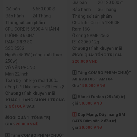
Giá bán
20.120.000 đ
Giá bán
6.650.000 đ
Bảo hành
36 Tháng
Bảo hành
24 Tháng
Thông số sản phẩm
Thông số sản phẩm
CPU Intel Core i5 13400F
CPU CORE I5 6500 4 NHÂN 4
Ram 16G
LUỒNG 3.6 GHZ
Ổ cứng NVME 256G
RAM DRR3 8G
RTX 3060 12g
SSD 250G
Chương trình khuyến mãi
Nguồn 450W ( công xuất thưc
🎁GÓI QUÀ: TỔNG TRỊ GIÁ
250w)
220.000 VNĐ
VỎ VĂN PHÒNG
1️⃣ Tặng COMBO PHÍM+CHUỘT
Màn 22 Inch
Aula AK105 + AM104
Toàn bộ linh kiện mới 100%,
Giá
150.000 VNĐ
riêng CPU like new – đã test kỹ
Chương trình khuyến mãi
2️⃣ Bàn di Fuhlen (25x30) trị
KHÁCH HÀNG CHON 1 TRONG
giá
50.000 VNĐ
2
GÓI QUÀ
SAU:
3️⃣
Cáp Mạng, Dây mạng 5M
🎁GÓI QUÀ 1: TỔNG TRỊ
CAT5 Bấm sẵn 2 đầu trị
GIÁ
220.000 VNĐ
giá
20.000 VNĐ
1️⃣ Tặng COMBO PHÍM+CHUỘT