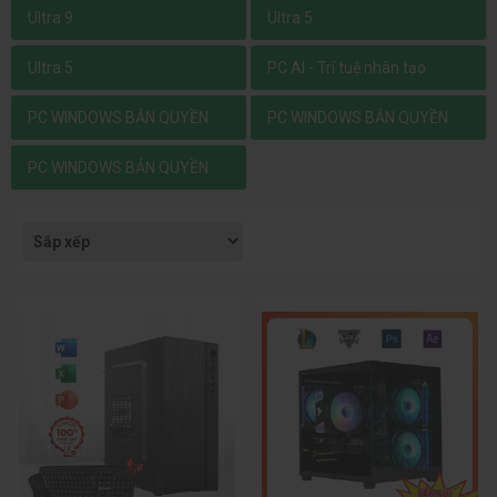
Ultra 9
Ultra 5
Ultra 5
PC AI - Trí tuệ nhân tạo
PC WINDOWS BẢN QUYỀN
PC WINDOWS BẢN QUYỀN
VĂN PHÒNG - GAMING - ĐỒ
VĂN PHÒNG
PC WINDOWS BẢN QUYỀN
HỌA
GAMING