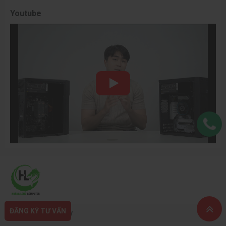
Youtube
ĐĂNG KÝ TƯ VẤN
Thông tin công ty