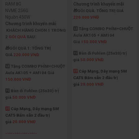
RAM 8G
Chương trình khuyến mãi
NVME 256G
🎁GÓI QUÀ: TỔNG TRỊ GIÁ
Nguồn 450W
220.000 VNĐ
Chương trình khuyến mãi
1️⃣ Tặng COMBO PHÍM+CHUỘT
KHÁCH HÀNG CHON 1 TRONG
Aula AK105 + AM104
2
GÓI QUÀ
SAU:
Giá
150.000 VNĐ
🎁GÓI QUÀ 1: TỔNG TRỊ
2️⃣ Bàn di Fuhlen (25x30) trị
GIÁ
220.000 VNĐ
giá
50.000 VNĐ
1️⃣ Tặng COMBO PHÍM+CHUỘT
3️⃣
Cáp Mạng, Dây mạng 5M
Aula AK105 + AM104 Giá
CAT5 Bấm sẵn 2 đầu trị
150.000 VNĐ
giá
20.000 VNĐ
2️⃣ Bàn di Fuhlen (25x30) trị
giá
50.000 VNĐ
3️⃣
Cáp Mạng, Dây mạng 5M
CAT5 Bấm sẵn 2 đầu trị
giá
20.000 VNĐ
-----------------