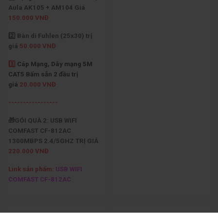
Aula AK105 + AM104 Giá
150.000 VNĐ
2️⃣ Bàn di Fuhlen (25x30) trị
giá
50.000 VNĐ
3️⃣
Cáp Mạng, Dây mạng 5M
CAT5 Bấm sẵn 2 đầu trị
giá
20.000 VNĐ
-----------------
🎁GÓI QUÀ 2: USB WIFI
COMFAST CF-812AC
1300MBPS 2.4/5GHZ TRỊ GIÁ
220.000 VNĐ
Link sản phẩm:
USB WIFI
COMFAST CF-812AC