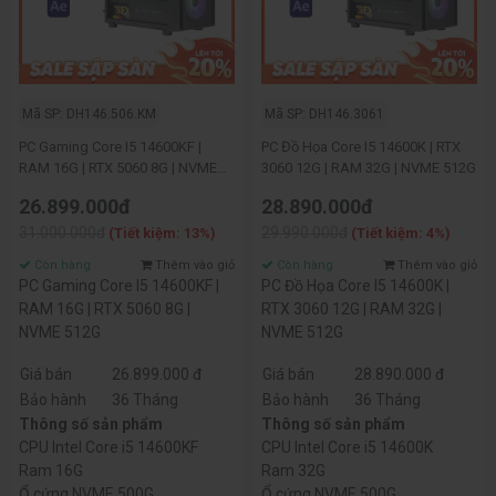
Mã SP: DH146.506.KM
Mã SP: DH146.3061
PC Gaming Core I5 14600KF |
PC Đồ Họa Core I5 14600K | RTX
RAM 16G | RTX 5060 8G | NVME
3060 12G | RAM 32G | NVME 512G
512G
26.899.000đ
28.890.000đ
31.000.000đ
29.990.000đ
(Tiết kiệm: 13%)
(Tiết kiệm: 4%)
Còn hàng
Thêm vào giỏ
Còn hàng
Thêm vào giỏ
PC Gaming Core I5 14600KF |
PC Đồ Họa Core I5 14600K |
RAM 16G | RTX 5060 8G |
RTX 3060 12G | RAM 32G |
NVME 512G
NVME 512G
Giá bán
26.899.000 đ
Giá bán
28.890.000 đ
Bảo hành
36 Tháng
Bảo hành
36 Tháng
Thông số sản phẩm
Thông số sản phẩm
CPU Intel Core i5 14600KF
CPU Intel Core i5 14600K
Ram 16G
Ram 32G
Ổ cứng NVME 500G
Ổ cứng NVME 500G