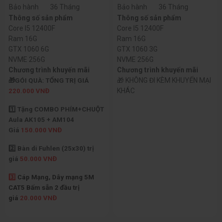
Bảo hành
36 Tháng
Bảo hành
36 Tháng
Thông số sản phẩm
Thông số sản phẩm
Core I5 12400F
Core I5 12400F
Ram 16G
Ram 16G
GTX 1060 6G
GTX 1060 3G
NVME 256G
NVME 256G
Chương trình khuyến mãi
Chương trình khuyến mãi
🎁 KHÔNG ĐI KÈM KHUYẾN MẠI
🎁GÓI QUÀ: TỔNG TRỊ GIÁ
KHÁC
220.000 VNĐ
1️⃣ Tặng COMBO PHÍM+CHUỘT
Aula AK105 + AM104
Giá
150.000 VNĐ
2️⃣ Bàn di Fuhlen (25x30) trị
giá
50.000 VNĐ
3️⃣
Cáp Mạng, Dây mạng 5M
CAT5 Bấm sẵn 2 đầu trị
giá
20.000 VNĐ