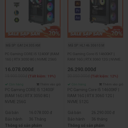
Mã SP: GA124.305.KM
Mã SP: HL146.30610.M
PC Gaming CORE I5 12400F |RAM
PC Gaming Core I5 14600KF |
16G | RTX 3050 8G | NVME 256G
RAM 16G | RTX 3060 12G | NVME
512G
16.078.000đ
26.290.000đ
19.900.000đ
30.050.000đ
(Tiết kiệm: 19%)
(Tiết kiệm: 12%)
Còn hàng
Thêm vào giỏ
Còn hàng
Thêm vào giỏ
PC Gaming CORE I5 12400F
PC Gaming Core I5 14600KF |
|RAM 16G | RTX 3050 8G |
RAM 16G | RTX 3060 12G |
NVME 256G
NVME 512G
Giá bán
16.078.000 đ
Giá bán
26.290.000 đ
Bảo hành
36 Tháng
Bảo hành
36 tháng
Thông số sản phẩm
Thông số sản phẩm