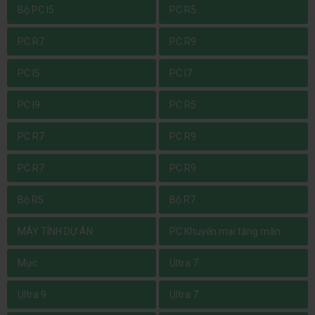
Bộ PC I5
PC R5
PC R7
PC R9
PC I5
PC I7
PC I9
PC R5
PC R7
PC R9
PC R7
PC R9
Bộ R5
Bộ R7
MÁY TÍNH DỰ ÁN
PC Khuyến mại tặng màn
Mực
Ultra 7
Ultra 9
Ultra 7