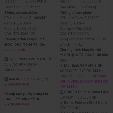
Giá bán
26.690.000 đ
Giá bán
15.639.000 đ
Bảo hành
36 Tháng
Bảo hành
36 Tháng
Thông số sản phẩm
Thông số sản phẩm
CPU: Intel Core i5 14600KF
CPU: Intel Core i5 12400F
Ram: 16GB DDR4
Ram: 16G DDR4
Ổ cứng: NVME 512G
Ổ cứng: NVME 256G
VGA: RTX 3060 12G
VGA: GTX 1060 6G
Chương trình khuyến mãi
Tặng kèm màn hình AIVISION
24Inch 144 Hz
🎁GÓI QUÀ: TỔNG TRỊ GIÁ
Chương trình khuyến mãi
220.000 VNĐ
🎁
GÓI QUÀ TRỊ GIÁ 2.140.000
1️⃣ Tặng COMBO PHÍM+CHUỘT
VNĐ
Aula AK105 + AM104
1️⃣
Màn hình VSP AIVISION
Giá
150.000 VNĐ
AG2414FS1 24" IPS 144 Hz
(Giá gốc: 1.890.000 VNĐ)
Link
2️⃣ Bàn di Fuhlen (25x30) trị
VSP AIVISION AG2414FS1 24"
giá
50.000 VNĐ
IPS 144 Hz
2️⃣
COMBO Phím + Chuột Edra
3️⃣
Cáp Mạng, Dây mạng 5M
501+601
(150.000 VNĐ)
CAT5 Bấm sẵn 2 đầu trị
3️⃣
Bàn di Fuhlen (25 × 30 cm)
giá
20.000 VNĐ
(50.000 VNĐ)