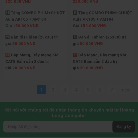
220.000 VNĐ
220.000 VNĐ
1️⃣ Tặng COMBO PHÍM+CHUỘT
1️⃣ Tặng COMBO PHÍM+CHUỘT
Aula AK105 + AM104
Aula AK105 + AM104
Giá
150.000 VNĐ
Giá
150.000 VNĐ
2️⃣ Bàn di Fuhlen (25x30) trị
2️⃣ Bàn di Fuhlen (25x30) trị
giá
50.000 VNĐ
giá
50.000 VNĐ
3️⃣
Cáp Mạng, Dây mạng 5M
3️⃣
Cáp Mạng, Dây mạng 5M
CAT5 Bấm sẵn 2 đầu trị
CAT5 Bấm sẵn 2 đầu trị
giá
20.000 VNĐ
giá
20.000 VNĐ
1
2
3
4
5
6
7
next
Kết nối với chúng tôi để nhận thông tin khuyến mãi từ Hoàng
Long Computer
Đăng ký