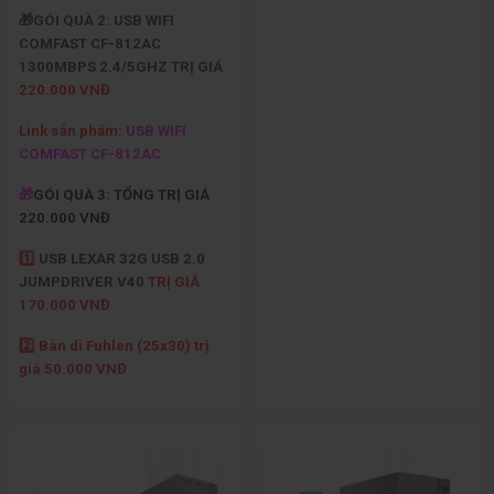
🎁GÓI QUÀ 2: USB WIFI
COMFAST CF-812AC
1300MBPS 2.4/5GHZ TRỊ GIÁ
220.000 VNĐ
Link sản phẩm:
USB WIFI
COMFAST CF-812AC
🎁
GÓI QUÀ 3: TỔNG TRỊ GIÁ
220.000 VNĐ
1️⃣
USB LEXAR 32G USB 2.0
JUMPDRIVER V40
TRỊ GIÁ
170.000 VNĐ
2️⃣ Bàn di Fuhlen (25x30) trị
giá 50.000 VNĐ