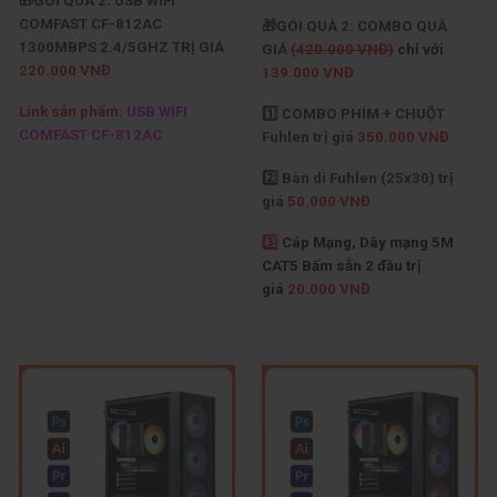
🎁GÓI QUÀ 2: USB WIFI
COMFAST CF-812AC
🎁GÓI QUÀ 2: COMBO QUÀ
1300MBPS 2.4/5GHZ TRỊ GIÁ
GIÁ
(420.000 VNĐ)
chỉ với
220.000 VNĐ
139.000 VNĐ
Link sản phẩm:
USB WIFI
1️⃣ COMBO PHÍM + CHUỘT
COMFAST CF-812AC
Fuhlen trị giá
350.000 VNĐ
2️⃣ Bàn di Fuhlen (25x30) trị
giá
50.000 VNĐ
3️⃣
Cáp Mạng, Dây mạng 5M
CAT5 Bấm sẵn 2 đầu trị
giá
20.000 VNĐ