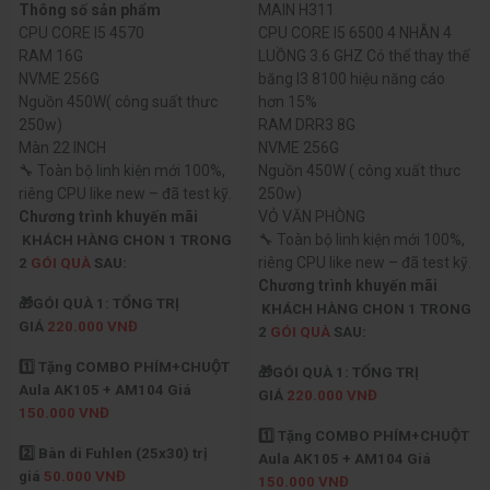
Thông số sản phẩm
MAIN H311
CPU CORE I5 4570
CPU CORE I5 6500 4 NHÂN 4
RAM 16G
LUỒNG 3.6 GHZ Có thể thay thế
NVME 256G
băng I3 8100 hiệu năng cáo
Nguồn 450W( công suất thưc
hơn 15%
250w)
RAM DRR3 8G
Màn 22 INCH
NVME 256G
🔧 Toàn bộ linh kiện mới 100%,
Nguồn 450W ( công xuất thưc
riêng CPU like new – đã test kỹ.
250w)
Chương trình khuyến mãi
VỎ VĂN PHÒNG
🔧 Toàn bộ linh kiện mới 100%,
KHÁCH HÀNG CHON 1 TRONG
riêng CPU like new – đã test kỹ.
2
GÓI QUÀ
SAU:
Chương trình khuyến mãi
🎁GÓI QUÀ 1: TỔNG TRỊ
KHÁCH HÀNG CHON 1 TRONG
GIÁ
220.000 VNĐ
2
GÓI QUÀ
SAU:
1️⃣ Tặng COMBO PHÍM+CHUỘT
🎁GÓI QUÀ 1: TỔNG TRỊ
Aula AK105 + AM104 Giá
GIÁ
220.000 VNĐ
150.000 VNĐ
1️⃣ Tặng COMBO PHÍM+CHUỘT
2️⃣ Bàn di Fuhlen (25x30) trị
Aula AK105 + AM104 Giá
giá
50.000 VNĐ
150.000 VNĐ