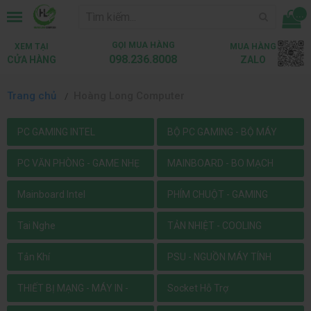
...
GỌI MUA HÀNG
XEM TẠI
MUA HÀNG
098.236.8008
CỬA HÀNG
ZALO
Trang chủ
Hoàng Long Computer
PC GAMING INTEL
BỘ PC GAMING - BỘ MÁY
TÍNH CHƠI GAME
PC VĂN PHÒNG - GAME NHẸ
MAINBOARD - BO MẠCH
CHỦ
Mainboard Intel
PHÍM CHUỘT - GAMING
GEAR
Tai Nghe
TẢN NHIỆT - COOLING
Tản Khí
PSU - NGUỒN MÁY TÍNH
THIẾT BỊ MẠNG - MÁY IN -
Socket Hỗ Trợ