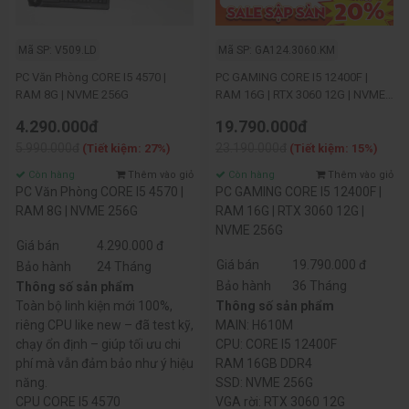
Mã SP: V509.LD
Mã SP: GA124.3060.KM
PC Văn Phòng CORE I5 4570 |
PC GAMING CORE I5 12400F |
RAM 8G | NVME 256G
RAM 16G | RTX 3060 12G | NVME
256G
4.290.000đ
19.790.000đ
5.990.000đ
23.190.000đ
(Tiết kiệm: 27%)
(Tiết kiệm: 15%)
Còn hàng
Thêm vào giỏ
Còn hàng
Thêm vào giỏ
PC Văn Phòng CORE I5 4570 |
PC GAMING CORE I5 12400F |
RAM 8G | NVME 256G
RAM 16G | RTX 3060 12G |
NVME 256G
Giá bán
4.290.000 đ
Giá bán
19.790.000 đ
Bảo hành
24 Tháng
Bảo hành
36 Tháng
Thông số sản phẩm
Toàn bộ linh kiện mới 100%,
Thông số sản phẩm
riêng CPU like new – đã test kỹ,
MAIN: H610M
chạy ổn định – giúp tối ưu chi
CPU: CORE I5 12400F
phí mà vẫn đảm bảo như ý hiệu
RAM 16GB DDR4
năng.
SSD: NVME 256G
CPU CORE I5 4570
VGA rời: RTX 3060 12G