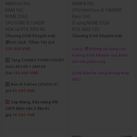
MAIN h610m
MAIN B760
RAM 16G
CPU Intel Core i5 14600KF
NVME 256G
Ram 16G
CPU CORE I5 12400F
Ổ cứng NVME 512G
VGA rời RTX 3050 8G
RTX 3060 12G
Chương trình khuyến mãi
Chương trình khuyến mãi
🎁GÓI QUÀ: TỔNG TRỊ GIÁ
220.000 VNĐ
Lưu ý: 🎁 Không áp dụng các
trương trình khuyến mại khác
1️⃣ Tặng COMBO PHÍM+CHUỘT
với sản phẩm này
Aula AK105 + AM104
Giá
150.000 VNĐ
(Linh kiện fix cứng không thay
đổi )
2️⃣ Bàn di Fuhlen (25x30) trị
giá
50.000 VNĐ
3️⃣
Cáp Mạng, Dây mạng 5M
CAT5 Bấm sẵn 2 đầu trị
giá
20.000 VNĐ