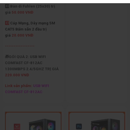
2️⃣ Bàn di Fuhlen (25x30) trị
giá
50.000 VNĐ
3️⃣
Cáp Mạng, Dây mạng 5M
CAT5 Bấm sẵn 2 đầu trị
giá
20.000 VNĐ
-----------------
🎁GÓI QUÀ 2: USB WIFI
COMFAST CF-812AC
1300MBPS 2.4/5GHZ TRỊ GIÁ
220.000 VNĐ
Link sản phẩm:
USB WIFI
COMFAST CF-812AC