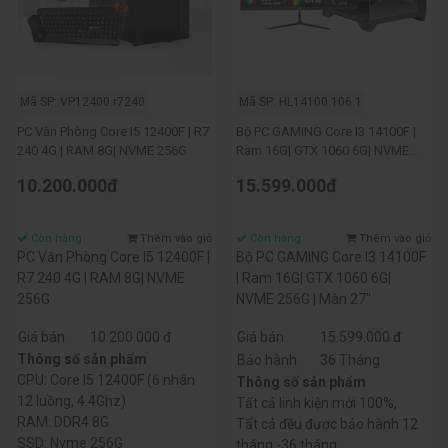
Mã SP: VP12400.r7240
Mã SP: HL14100.106.1
PC Văn Phòng Core I5 12400F | R7
Bộ PC GAMING Core I3 14100F |
240 4G | RAM 8G| NVME 256G
Ram 16G| GTX 1060 6G| NVME
256G | Màn 27"
10.200.000đ
15.599.000đ
Còn hàng
Thêm vào giỏ
Còn hàng
Thêm vào giỏ
PC Văn Phòng Core I5 12400F |
Bộ PC GAMING Core I3 14100F
R7 240 4G | RAM 8G| NVME
| Ram 16G| GTX 1060 6G|
256G
NVME 256G | Màn 27"
Giá bán
10.200.000 đ
Giá bán
15.599.000 đ
Thông số sản phẩm
Bảo hành
36 Tháng
CPU: Core I5 12400F (6 nhân
Thông số sản phẩm
12 luồng, 4.4Ghz)
Tất cả linh kiện mới 100%,
RAM: DDR4 8G
Tất cả đều được bảo hành 12
SSD: Nvme 256G
tháng -36 tháng