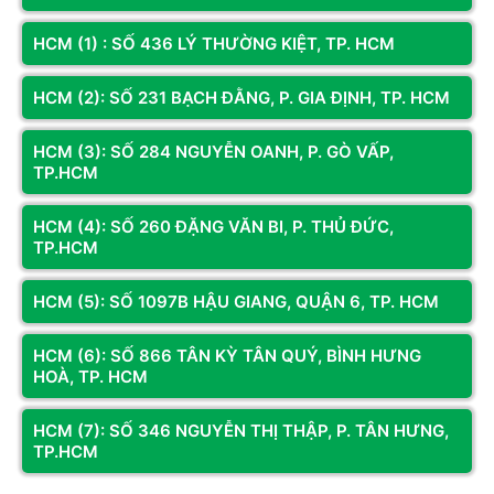
Bảo hành
24 Tháng
Bảo hành
36 Tháng
HCM (1) : SỐ 436 LÝ THƯỜNG KIỆT, TP. HCM
Thông số sản phẩm
Thông số sản phẩm
CPU CORE I3 8100 4 NHÂN 4
MAIN h610m
LUỒNG 3.6 GHZ
RAM 16GB
HCM (2): SỐ 231 BẠCH ĐẰNG, P. GIA ĐỊNH, TP. HCM
RAM DRR3 8G
NVME 512G
NVME 256G
CPU CORE I5 12400F
HCM (3): SỐ 284 NGUYỄN OANH, P. GÒ VẤP,
Nguồn 450W ( công xuất thưc
VGA rời RTX 3060 12G
TP.HCM
250w)
Chương trình khuyến mãi
VỎ VĂN PHÒNG
🎁GÓI QUÀ: TỔNG TRỊ GIÁ
HCM (4): SỐ 260 ĐẶNG VĂN BI, P. THỦ ĐỨC,
Toàn bộ linh kiện mới 100%,
220.000 VNĐ
TP.HCM
riêng CPU like new – đã test kỹ
1️⃣ Tặng COMBO PHÍM+CHUỘT
Chương trình khuyến mãi
Aula AK105 + AM104
HCM (5): SỐ 1097B HẬU GIANG, QUẬN 6, TP. HCM
KHÁCH HÀNG CHON 1 TRONG
Giá
150.000 VNĐ
2
GÓI QUÀ
SAU:
HCM (6): SỐ 866 TÂN KỲ TÂN QUÝ, BÌNH HƯNG
2️⃣ Bàn di Fuhlen (25x30) trị
🎁GÓI QUÀ 1: TỔNG TRỊ
HOÀ, TP. HCM
giá
50.000 VNĐ
GIÁ
220.000 VNĐ
3️⃣
Cáp Mạng, Dây mạng 5M
HCM (7): SỐ 346 NGUYỄN THỊ THẬP, P. TÂN HƯNG,
1️⃣ Tặng COMBO PHÍM+CHUỘT
CAT5 Bấm sẵn 2 đầu trị
TP.HCM
Aula AK105 + AM104 Giá
giá
20.000 VNĐ
150.000 VNĐ