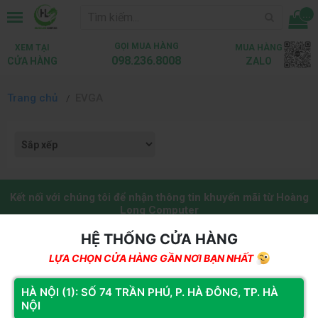
...
GỌI MUA HÀNG
XEM TẠI
MUA HÀNG
098.236.8008
CỬA HÀNG
ZALO
Trang chủ
EVGA
Kết nối với chúng tôi để nhận thông tin khuyến mãi từ Hoàng
Long Computer
Đăng ký
HỆ THỐNG CỬA HÀNG
LỰA CHỌN CỬA HÀNG GẦN NƠI BẠN NHẤT
HỆ THỐNG CỬA HÀNG
HÀ NỘI (1): SỐ 74 TRẦN PHÚ, P. HÀ ĐÔNG, TP. HÀ
NỘI