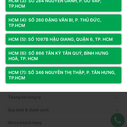
HCM (3): SỐ 284 NGUYỄN OANH, P. GÒ VẤP,
TP.HCM
HCM (4): SỐ 260 ĐẶNG VĂN BI, P. THỦ ĐỨC,
TP.HCM
HCM (5): SỐ 1097B HẬU GIANG, QUẬN 6, TP. HCM
HCM (6): SỐ 866 TÂN KỲ TÂN QUÝ, BÌNH HƯNG
HOÀ, TP. HCM
HCM (7): SỐ 346 NGUYỄN THỊ THẬP, P. TÂN HƯNG,
TP.HCM
Thông tin công ty
Quy định & chính sách
Hỗ trợ khách hàng