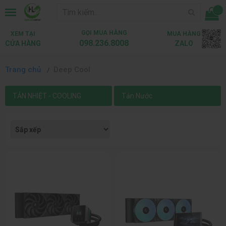
...
GỌI MUA HÀNG
XEM TẠI
MUA HÀNG
098.236.8008
CỬA HÀNG
ZALO
Trang chủ
Deep Cool
TẢN NHIỆT - COOLING
Tản Nước