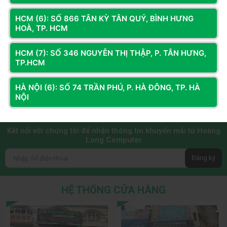
Kích thước quạt: 120×120×25
mm
HCM (6): SỐ 866 TÂN KỲ TÂN QUÝ, BÌNH HƯNG
Đầu nối bơm: 3 chân
HOÀ, TP. HCM
Tốc độ quạt: 500~2250
RPM±10%
HCM (7): SỐ 346 NGUYỄN THỊ THẬP, P. TÂN HƯNG,
Đầu nối quạt: 4-pin PWM
TP.HCM
Loại trục quay: Fluid Dynamic
Bearing (FDB)
HÀ NỘI (6): SỐ 74 TRẦN PHÚ, P. HÀ ĐÔNG, TP. HÀ
Đồng bộ hiệu ứng: Addressable
NỘI
RGB LED
Kết nối với chúng tôi để nhận thông tin khuyến mãi từ Hoàng
Long Computer
Đăng ký
HỆ THỐNG CỬA HÀNG