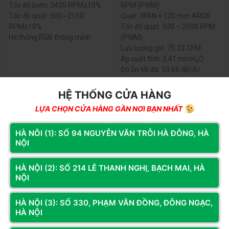
Tốc độ bơm: 3400 RPM±10%
RPM (PWM)
Tốc độ quạt: 500~2150
Quạt: 3FAN × 120 mm ARGB
RPM±10%
Tốc độ quạt: 500 – 2500 RPM
Hệ thống RGB thông minh
(PWM)
Lưu lượng gió: 75.33 CFM
Áp suất tĩnh: 2.41 mmH₂O
Độ ồn tối đa: 33.66 dB(A)
Màn hình: IPS LCD 4.5 inch, độ
phân giải 480 × 854
HỆ THỐNG CỬA HÀNG
LỰA CHỌN CỬA HÀNG GẦN NƠI BẠN NHẤT
HÀ NÔI (1): SỐ 94 NGUYỄN VĂN TRỖI HÀ ĐÔNG, HÀ
NỘI
HÀ NỘI (2): SỐ 214 LÊ THANH NGHỊ, BẠCH MAI, HÀ
NỘI
HÀ NỘI (3): SỐ 330, PHẠM VĂN ĐỒNG, ĐÔNG NGẠC,
HÀ NỘI