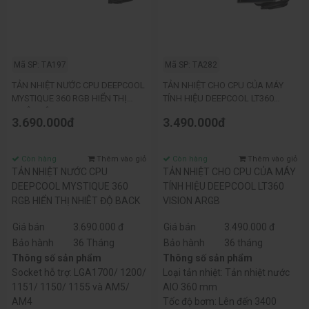
Mã SP: TA197
Mã SP: TA282
TẢN NHIỆT NƯỚC CPU DEEPCOOL
TẢN NHIỆT CHO CPU CỦA MÁY
MYSTIQUE 360 RGB HIỂN THỊ
TÍNH HIỆU DEEPCOOL LT360
NHIÊT ĐỘ BACK
VISION ARGB
3.690.000đ
3.490.000đ
Còn hàng
Thêm vào giỏ
Còn hàng
Thêm vào giỏ
TẢN NHIỆT NƯỚC CPU
TẢN NHIỆT CHO CPU CỦA MÁY
DEEPCOOL MYSTIQUE 360
TÍNH HIỆU DEEPCOOL LT360
RGB HIỂN THỊ NHIÊT ĐỘ BACK
VISION ARGB
Giá bán
3.690.000 đ
Giá bán
3.490.000 đ
Bảo hành
36 Tháng
Bảo hành
36 tháng
Thông số sản phẩm
Thông số sản phẩm
Socket hỗ trợ: LGA1700/ 1200/
Loại tản nhiệt: Tản nhiệt nước
1151/ 1150/ 1155 và AM5/
AIO 360 mm
AM4
Tốc độ bơm: Lên đến 3400