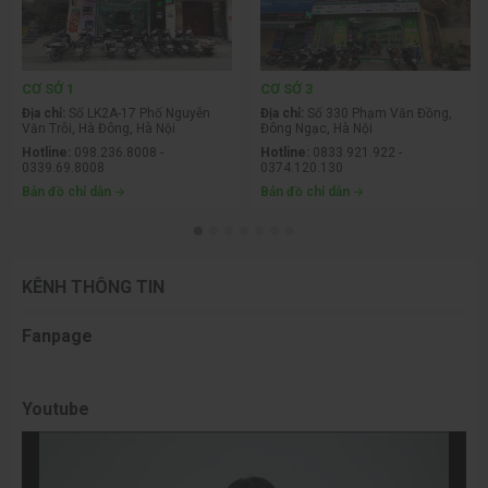
CƠ SỞ 1
CƠ SỞ 3
Địa chỉ:
Số LK2A-17 Phố Nguyễn
Địa chỉ:
Số 330 Phạm Văn Đồng,
Văn Trỗi, Hà Đông, Hà Nội
Đông Ngạc, Hà Nội
Hotline:
098.236.8008 -
Hotline:
0833.921.922 -
0339.69.8008
0374.120.130
Bản đồ chỉ dẫn
Bản đồ chỉ dẫn
KÊNH THÔNG TIN
Fanpage
Youtube