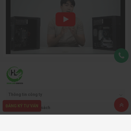
Thông tin công ty
ĐĂNG KÝ TƯ VẤN
Quy định & chính sách
Hỗ trợ khách hàng