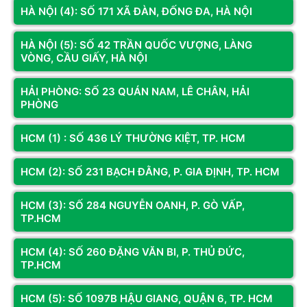
Mã SP: TA152
HÀ NỘI (4): SỐ 171 XÃ ĐÀN, ĐỐNG ĐA, HÀ NỘI
Tản Nhiệt Nước CPU Deepcool
LT520 WH WHITE (2 fan 12cm)
HÀ NỘI (5): SỐ 42 TRẦN QUỐC VƯỢNG, LÀNG
VÒNG, CẦU GIẤY, HÀ NỘI
2.050.000đ
HẢI PHÒNG: SỐ 23 QUÁN NAM, LÊ CHÂN, HẢI
Còn hàng
Thêm vào giỏ
PHÒNG
Tản Nhiệt Nước CPU Deepcool
LT520 WH WHITE (2 fan 12cm)
HCM (1) : SỐ 436 LÝ THƯỜNG KIỆT, TP. HCM
Giá bán
2.050.000 đ
Bảo hành
24 Tháng
HCM (2): SỐ 231 BẠCH ĐẰNG, P. GIA ĐỊNH, TP. HCM
Thông số sản phẩm
Socket hỗ trợ: LGA2066/2011-
HCM (3): SỐ 284 NGUYỄN OANH, P. GÒ VẤP,
v3/2011/1700/1200/1151/11
TP.HCM
50/1155,
sTRX4/sTR4/AM5/AM4
HCM (4): SỐ 260 ĐẶNG VĂN BI, P. THỦ ĐỨC,
Kích thước Rad: 282×120×27
TP.HCM
mm, Aluminum
Kích thước bơm: 94×80×68 mm
Tốc độ bơm: 3100 RPM±10%
HCM (5): SỐ 1097B HẬU GIANG, QUẬN 6, TP. HCM