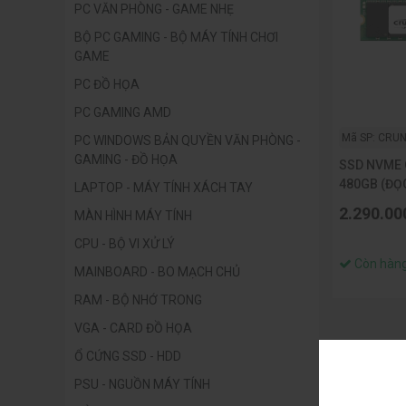
PC VĂN PHÒNG - GAME NHẸ
BỘ PC GAMING - BỘ MÁY TÍNH CHƠI
GAME
PC ĐỒ HỌA
PC GAMING AMD
Mã SP: CRU
PC WINDOWS BẢN QUYỀN VĂN PHÒNG -
GAMING - ĐỒ HỌA
SSD NVME 
480GB (ĐỌ
LAPTOP - MÁY TÍNH XÁCH TAY
2500MB/S) 
2.290.00
MÀN HÌNH MÁY TÍNH
CPU - BỘ VI XỬ LÝ
Còn hàn
MAINBOARD - BO MẠCH CHỦ
RAM - BỘ NHỚ TRONG
VGA - CARD ĐỒ HỌA
Ổ CỨNG SSD - HDD
PSU - NGUỒN MÁY TÍNH