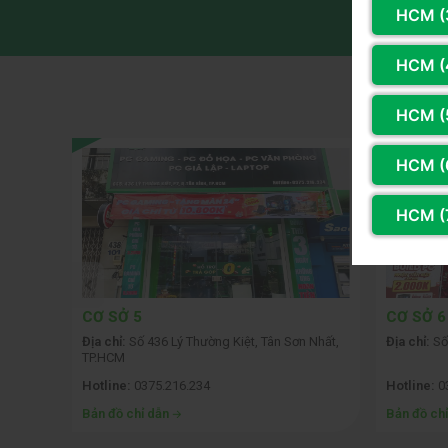
HCM (
HCM (
H
HCM (
HCM (
HCM (
CƠ SỞ 5
CƠ SỞ 6
 Phòng
Địa chỉ:
Số 436 Lý Thường Kiệt, Tân Sơn Nhất,
Địa chỉ:
Số
TP.HCM
Hotline:
0375.216.234
Hotline:
0
Bản đồ chỉ dẫn
Bản đồ ch