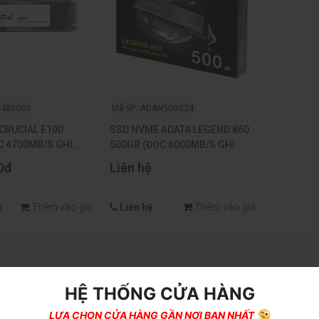
N480G01
Mã SP: ADAN500G24
CRUCIAL E100
SSD NVME ADATA LEGEND 860
C 4700MB/S GHI
500GB (ĐỌC 6000MB/S GHI
M.2 PCIE GEN4 X4
5000MB/S) PCIE GEN4 X4 M.2
0đ
Liên hệ
2280
g
Thêm vào giỏ
Liên hệ
Thêm vào giỏ
HỆ THỐNG CỬA HÀNG
LỰA CHỌN CỬA HÀNG GẦN NƠI BẠN NHẤT