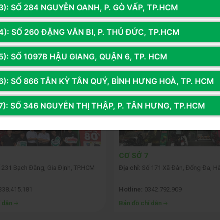
3): SỐ 284 NGUYỄN OANH, P. GÒ VẤP, TP.HCM
4): SỐ 260 ĐẶNG VĂN BI, P. THỦ ĐỨC, TP.HCM
Ệ THỐNG 14 CỬA HÀNG TOÀN QU
5): SỐ 1097B HẬU GIANG, QUẬN 6, TP. HCM
6): SỐ 866 TÂN KỲ TÂN QUÝ, BÌNH HƯNG HOÀ, TP. HCM
7): SỐ 346 NGUYỄN THỊ THẬP, P. TÂN HƯNG, TP.HCM
CƠ SỞ 7
 231 Bạch Đằng, Gia Định, TP.HCM
Địa chỉ:
Số 171 Xã Đàn, Đống Đa, Hà
338.415.181
Hotline:
0342.792.909
ỉ dẫn
Bản đồ chỉ dẫn