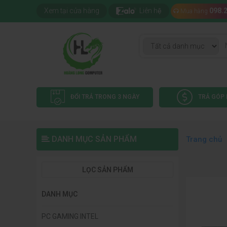
Xem tại cửa hàng
Liên hệ
098.
Mua hàng
ĐỔI TRẢ TRONG 3 NGÀY
TRẢ GÓP 
DANH MỤC SẢN PHẨM
Trang chủ
LỌC SẢN PHẨM
DANH MỤC
PC GAMING INTEL