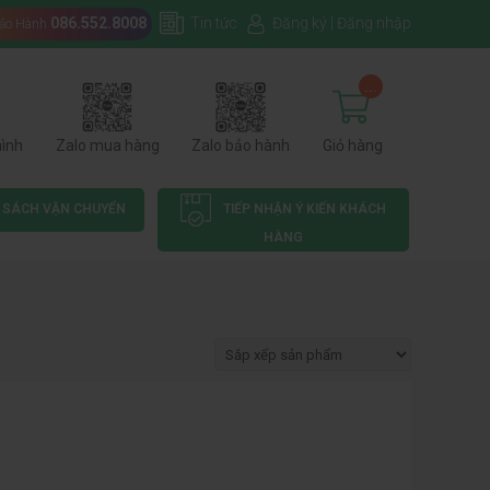
086.552.8008
Tin tức
Đăng ký
|
Đăng nhập
Bảo Hành
...
hình
Zalo mua hàng
Zalo bảo hành
Giỏ hàng
 SÁCH VẬN CHUYỂN
TIẾP NHẬN Ý KIẾN KHÁCH
HÀNG