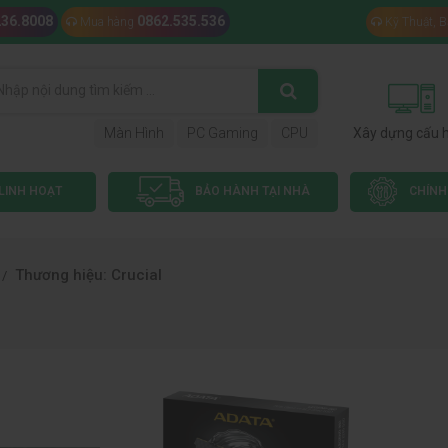
236.8008
0862.535.536
Mua hàng
Kỹ Thuật, 
Màn Hình
PC Gaming
CPU
Xây dựng cấu 
LINH HOẠT
BẢO HÀNH TẠI NHÀ
CHÍNH
Thương hiệu: Crucial