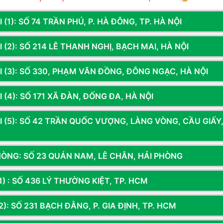
 (1): SỐ 74 TRẦN PHÚ, P. HÀ ĐÔNG, TP. HÀ NỘI
 (2): SỐ 214 LÊ THANH NGHỊ, BẠCH MAI, HÀ NỘI
I (3): SỐ 330, PHẠM VĂN ĐỒNG, ĐÔNG NGẠC, HÀ NỘI
 (4): SỐ 171 XÃ ĐÀN, ĐỐNG ĐA, HÀ NỘI
I (5): SỐ 42 TRẦN QUỐC VƯỢNG, LÀNG VÒNG, CẦU GIẤY
HÒNG: SỐ 23 QUÁN NAM, LÊ CHÂN, HẢI PHÒNG
1) : SỐ 436 LÝ THƯỜNG KIỆT, TP. HCM
chúng tôi để nhận thông tin khuyến mãi từ Hoàng 
): SỐ 231 BẠCH ĐẰNG, P. GIA ĐỊNH, TP. HCM