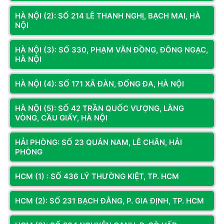
HÀ NỘI (2): SỐ 214 LÊ THANH NGHỊ, BẠCH MAI, HÀ
NỘI
HÀ NỘI (3): SỐ 330, PHẠM VĂN ĐỒNG, ĐÔNG NGẠC,
CƠ SỞ
CƠ SỞ 3
HÀ NỘI
Địa chỉ:
Số 74 Trần Phú, P. Hà
Địa chỉ:
Số 330 Phạm Văn Đồng,
Đông, TP. Hà Nội
Đông Ngạc, Hà Nội
Hotline:
098.236.8008
Hotline:
0833.921.922 -
HÀ NỘI (4): SỐ 171 XÃ ĐÀN, ĐỐNG ĐA, HÀ NỘI
0374.120.130
Bản đồ chỉ dẫn
Bản đồ chỉ dẫn
HÀ NỘI (5): SỐ 42 TRẦN QUỐC VƯỢNG, LÀNG
VÒNG, CẦU GIẤY, HÀ NỘI
KÊNH THÔNG TIN
HẢI PHÒNG: SỐ 23 QUÁN NAM, LÊ CHÂN, HẢI
PHÒNG
Fanpage
HCM (1) : SỐ 436 LÝ THƯỜNG KIỆT, TP. HCM
Youtube
HCM (2): SỐ 231 BẠCH ĐẰNG, P. GIA ĐỊNH, TP. HCM