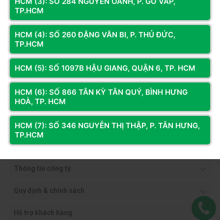
HCM (3): SỐ 284 NGUYỄN OANH, P. GÒ VẤP,
TP.HCM
HCM (4): SỐ 260 ĐẶNG VĂN BI, P. THỦ ĐỨC,
TP.HCM
HCM (5): SỐ 1097B HẬU GIANG, QUẬN 6, TP. HCM
HCM (6): SỐ 866 TÂN KỲ TÂN QUÝ, BÌNH HƯNG
HOÀ, TP. HCM
HCM (7): SỐ 346 NGUYỄN THỊ THẬP, P. TÂN HƯNG,
TP.HCM
Thông tin công ty
Quy định & chính sách
Hỗ trợ khách hàng