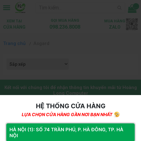
...
GỌI MUA HÀNG
XEM TẠI
MUA HÀNG
098.236.8008
CỬA HÀNG
ZALO
Trang chủ
Asgard
Kết nối với chúng tôi để nhận thông tin khuyến mãi từ Hoàng
Long Computer
Đăng ký
HỆ THỐNG CỬA HÀNG
LỰA CHỌN CỬA HÀNG GẦN NƠI BẠN NHẤT
HỆ THỐNG CỬA HÀNG
HÀ NỘI (1): SỐ 74 TRẦN PHÚ, P. HÀ ĐÔNG, TP. HÀ
NỘI