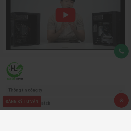
Thông tin công ty
ĐĂNG KÝ TƯ VẤN
Quy định & chính sách
Hỗ trợ khách hàng
Phương thức thanh toán