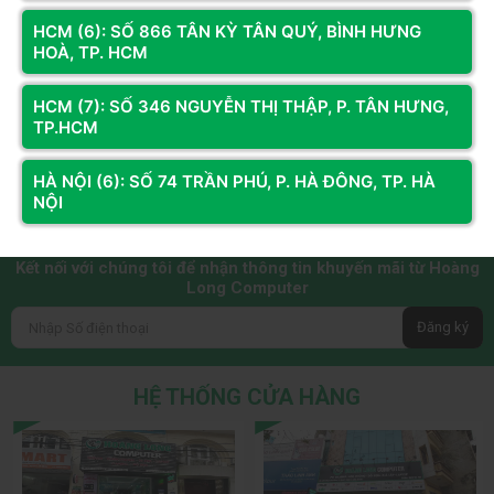
24(20+4)-pin.
HCM (6): SỐ 866 TÂN KỲ TÂN QUÝ, BÌNH HƯNG
Đầu cấp điện cho hệ thống:
HOÀ, TP. HCM
Quạt làm mát: Fan 12cm
Điện áp vào: 200-240VAC,
50Hz, 6.3A
HCM (7): SỐ 346 NGUYỄN THỊ THẬP, P. TÂN HƯNG,
TP.HCM
Kiểu cáp nguồn: Non-Modular
(Dây liền toàn bộ)
Kích cỡ nguồn: 150 x 140 x 86
HÀ NỘI (6): SỐ 74 TRẦN PHÚ, P. HÀ ĐÔNG, TP. HÀ
(mm)
NỘI
Kết nối với chúng tôi để nhận thông tin khuyến mãi từ Hoàng
Long Computer
Đăng ký
HỆ THỐNG CỬA HÀNG