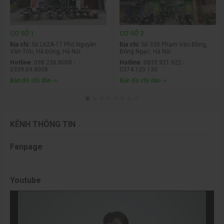
CƠ SỞ 1
CƠ SỞ 3
Địa chỉ:
Số LK2A-17 Phố Nguyễn
Địa chỉ:
Số 330 Phạm Văn Đồng,
Văn Trỗi, Hà Đông, Hà Nội
Đông Ngạc, Hà Nội
Hotline:
098.236.8008 -
Hotline:
0833.921.922 -
0339.69.8008
0374.120.130
Bản đồ chỉ dẫn
Bản đồ chỉ dẫn
KÊNH THÔNG TIN
Fanpage
Youtube