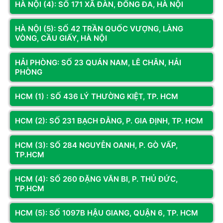
HÀ NỘI (4): SỐ 171 XÃ ĐÀN, ĐỐNG ĐA, HÀ NỘI
HÀ NỘI (5): SỐ 42 TRẦN QUỐC VƯỢNG, LÀNG
VÒNG, CẦU GIẤY, HÀ NỘI
Mã SP: P75041
HẢI PHÒNG: SỐ 23 QUÁN NAM, LÊ CHÂN, HẢI
PHÒNG
NGUỒN AIGO VK650 | ANTEC
ATOM V750 EC 750W
HCM (1) : SỐ 436 LÝ THƯỜNG KIỆT, TP. HCM
849.000đ
HCM (2): SỐ 231 BẠCH ĐẰNG, P. GIA ĐỊNH, TP. HCM
Liên hệ
Thêm vào giỏ
NGUỒN AIGO VK650 | ANTEC
HCM (3): SỐ 284 NGUYỄN OANH, P. GÒ VẤP,
ATOM V750 EC 750W
TP.HCM
Giá bán
849.000 đ
Bảo hành
36 Tháng
HCM (4): SỐ 260 ĐẶNG VĂN BI, P. THỦ ĐỨC,
Thông số sản phẩm
TP.HCM
Công suất danh định: 750W
Chuẩn nguồn: Standard
HCM (5): SỐ 1097B HẬU GIANG, QUẬN 6, TP. HCM
Đầu cấp điện cho main: 1 x