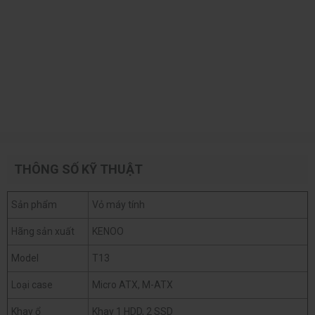
THÔNG SỐ KỸ THUẬT
Sản phẩm
Vỏ máy tính
Hãng sản xuất
KENOO
Model
T13
Loại case
Micro ATX, M-ATX
Khay ổ
Khay 1 HDD, 2 SSD