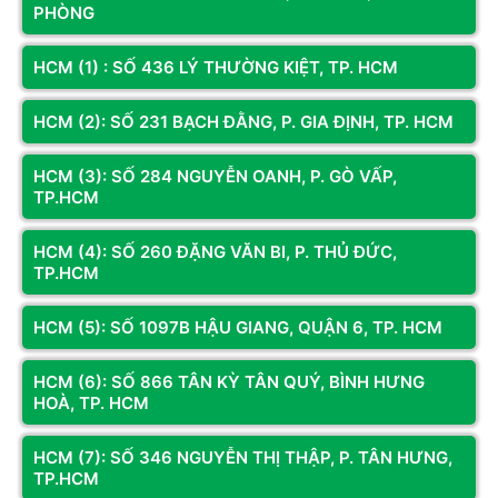
- Chất liệu: Thép mạ SECC cách điện, nhiệt + Mặt Nhựa (ABS) + Lưới
PHÒNG
sắt chống trộm
HCM (1) : SỐ 436 LÝ THƯỜNG KIỆT, TP. HCM
- Màu: Đen mặt xám
HCM (2): SỐ 231 BẠCH ĐẰNG, P. GIA ĐỊNH, TP. HCM
Xem thêm
HCM (3): SỐ 284 NGUYỄN OANH, P. GÒ VẤP,
Đánh giá & Nhận xét về VỎ MÁY TÍNH KENOO T13
TP.HCM
(M-ATX | KHÔNG FAN)
HCM (4): SỐ 260 ĐẶNG VĂN BI, P. THỦ ĐỨC,
0
/5
TP.HCM
0
đánh giá & nhận xét
HCM (5): SỐ 1097B HẬU GIANG, QUẬN 6, TP. HCM
5 sao
4 sao
HCM (6): SỐ 866 TÂN KỲ TÂN QUÝ, BÌNH HƯNG
HOÀ, TP. HCM
3 sao
2 sao
HCM (7): SỐ 346 NGUYỄN THỊ THẬP, P. TÂN HƯNG,
1 sao
TP.HCM