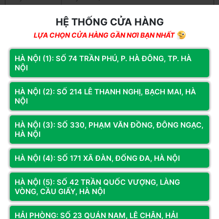
Làm mát
Option 8cm fan
HỆ THỐNG CỬA HÀNG
Thép mạ SECC cách điện, nhiệt + Mặt Nhựa
LỰA CHỌN CỬA HÀNG GẦN NƠI BẠN NHẤT
Chất liệu
(ABS) + Lưới sắt chống trộm
HÀ NỘI (1): SỐ 74 TRẦN PHÚ, P. HÀ ĐÔNG, TP. HÀ
Cổng giao tiếp
Font USB USB : 2x usb2.0 x 2, Audio
NỘI
Màu sắc
Đen mặt xám
HÀ NỘI (2): SỐ 214 LÊ THANH NGHỊ, BẠCH MAI, HÀ
NỘI
Vỏ máy tính KENOO, kiểu dáng đẹp, khung chắc
chắn, tản nhiệt tốt, nút bấn nhậy độ bền cao, hệ
Đặc điểm khác
thống bảo vệ lưới sắt mặt trước và khóa mặt
HÀ NỘI (3): SỐ 330, PHẠM VĂN ĐỒNG, ĐÔNG NGẠC,
sau, khay chạy Cáp , Chất liệu nhựa không tái
HÀ NỘI
Xem thêm
chế bảo vệ môi trường .
HÀ NỘI (4): SỐ 171 XÃ ĐÀN, ĐỐNG ĐA, HÀ NỘI
Kích thước case
Kiểu dáng : kiểu dáng đẹp, khung chắc chắn, tản nhiệt tốt, nút bấn
L300 x W165 x H345 mm
:
nhậy độ bền cao, hệ thống bảo vệ lưới sắt mặt trước và khóa mặt
HÀ NỘI (5): SỐ 42 TRẦN QUỐC VƯỢNG, LÀNG
sau, khay chạy Cáp , Chất liệu nhựa không tái chế bảo vệ môi trường
Kích thước cả
VÒNG, CẦU GIẤY, HÀ NỘI
L390 x W165 x H345mm
bảo bì
- Loại case : Micro ATX, Mini ITX - Làm mát: Option 8cm fan
HẢI PHÒNG: SỐ 23 QUÁN NAM, LÊ CHÂN, HẢI