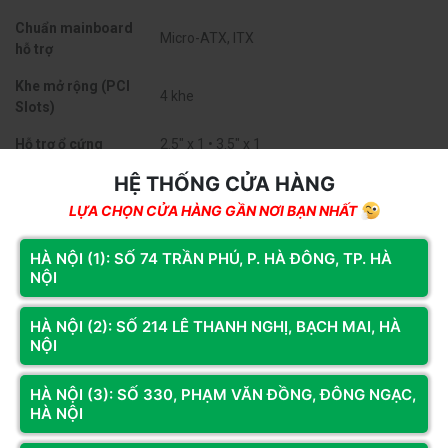
Chuẩn mainboard
Micro-ATX, ITX
hỗ trợ
Khe mở rộng (PCI
4 khe
Slots)
Hỗ trợ ổ cứng
2.5" x 1 • 3.5" x 1
HỆ THỐNG CỬA HÀNG
Chiều cao tản nhiệt
158 mm
CPU tối đa
LỰA CHỌN CỬA HÀNG GẦN NƠI BẠN NHẤT
Chiều dài VGA tối đa
295 mm
HÀ NỘI (1): SỐ 74 TRẦN PHÚ, P. HÀ ĐÔNG, TP. HÀ
Mặt hông
NỘI
Kính cường lực (bên trái)
Cổng kết nối mặt
1 x USB 3.0 • 2 x USB 2.0 • 1 x Audio in/out
HÀ NỘI (2): SỐ 214 LÊ THANH NGHỊ, BẠCH MAI, HÀ
trước
(HD Audio)
NỘI
Trước:
3 x 120mm (được lắp sẵn)
Xem thêm
HÀ NỘI (3): SỐ 330, PHẠM VĂN ĐỒNG, ĐÔNG NGẠC,
Sau:
1 x 120mm (tùy chọn)
HÀ NỘI
Hệ thống quạt (FAN)
Nóc:
2 x 120mm (tùy chọn)