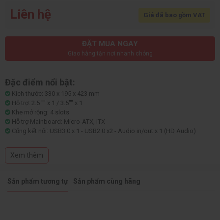
Liên hệ
Giá đã bao gồm VAT
ĐẶT MUA NGAY
Giao hàng tận nơi nhanh chóng
Đặc điểm nổi bật:
Kích thước: 330 x 195 x 423 mm
Hỗ trợ: 2.5 "" x 1 / 3.5"" x 1
Khe mở rộng: 4 slots
Hỗ trợ Mainboard: Micro-ATX, ITX
Cổng kết nối: USB3.0 x 1 - USB2.0 x2 - Audio in/out x 1 (HD Audio)
Hỗ trợ tản nhiệt CPU 158mm
Hỗ trợ VGA 295mm
Xem thêm
MẶT KÍNH CƯỜNG LỰC (HÔNG TRÁI)
FAN HỆ THỐNG - Trước: 120mm x 3 (lắp sẵn)
Sau: 120mm fan x 1 (tùy chọn)
Sản phẩm tương tự
Sản phẩm cùng hãng
Nóc: 120mm fan x 2 (tùy chọn)