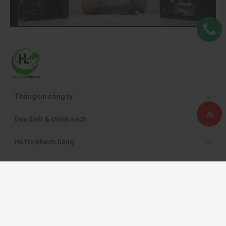
Thông tin công ty
Quy định & chính sách
Hỗ trợ khách hàng
Phương thức thanh toán
Copyright ©2021 CÔNG TY CỔ PHẦN THƯƠNG MẠI DỊCH VỤ VÀ CÔNG NGHỆ
HOÀNG LONG.