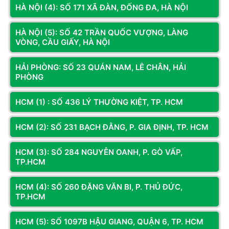
HÀ NỘI (4): SỐ 171 XÃ ĐÀN, ĐỐNG ĐA, HÀ NỘI
Tản nhiệt nước
Hỗ trợ radiator trước (tùy model)
HÀ NỘI (5): SỐ 42 TRẦN QUỐC VƯỢNG, LÀNG
VÒNG, CẦU GIẤY, HÀ NỘI
Kiểu dáng nhỏ gọn, khung thép chắc chắn,
Thiết kế
hông kính cường lực trưng bày linh kiện đẹp
mắt
HẢI PHÒNG: SỐ 23 QUÁN NAM, LÊ CHÂN, HẢI
PHÒNG
HCM (1) : SỐ 436 LÝ THƯỜNG KIỆT, TP. HCM
HCM (2): SỐ 231 BẠCH ĐẰNG, P. GIA ĐỊNH, TP. HCM
HCM (3): SỐ 284 NGUYỄN OANH, P. GÒ VẤP,
TP.HCM
HCM (4): SỐ 260 ĐẶNG VĂN BI, P. THỦ ĐỨC,
TP.HCM
Xem thêm
HCM (5): SỐ 1097B HẬU GIANG, QUẬN 6, TP. HCM