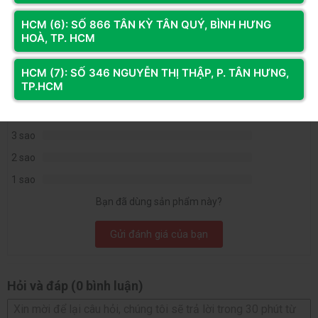
Đánh giá & Nhận xét về VỎ CASE XIGMATEK MYX AIR
3F BLACK (M-ATX, SẴN 3 FAN)
HCM (6): SỐ 866 TÂN KỲ TÂN QUÝ, BÌNH HƯNG
HOÀ, TP. HCM
0
/5
HCM (7): SỐ 346 NGUYỄN THỊ THẬP, P. TÂN HƯNG,
0
đánh giá & nhận xét
TP.HCM
5 sao
4 sao
3 sao
2 sao
1 sao
Bạn đã dùng sản phẩm này?
Gửi đánh giá của bạn
Hỏi và đáp (0 bình luận)