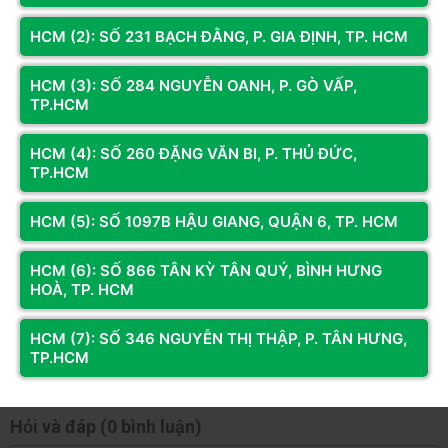
Đánh giá & Nhận xét về VỎ CASE VITRA CRYSTAL S1
Hỗ trợ
| MAGIC AQUA-M ULTRA | VIETTECH X16 BLACK (M-
HDD 3.5” x1, SSD 2.5” x1
HCM (2): SỐ 231 BẠCH ĐẰNG, P. GIA ĐỊNH, TP. HCM
ATX/KHÔNG FAN)
HCM (3): SỐ 284 NGUYỄN OANH, P. GÒ VẤP,
Kích thước case
325 x 270 x 330mm
0
/5
TP.HCM
0
đánh giá & nhận xét
HCM (4): SỐ 260 ĐẶNG VĂN BI, P. THỦ ĐỨC,
5 sao
TP.HCM
4 sao
3 sao
HCM (5): SỐ 1097B HẬU GIANG, QUẬN 6, TP. HCM
2 sao
HCM (6): SỐ 866 TÂN KỲ TÂN QUÝ, BÌNH HƯNG
1 sao
HOÀ, TP. HCM
Bạn đã dùng sản phẩm này?
HCM (7): SỐ 346 NGUYỄN THỊ THẬP, P. TÂN HƯNG,
Gửi đánh giá của bạn
TP.HCM
Hỏi và đáp (0 bình luận)