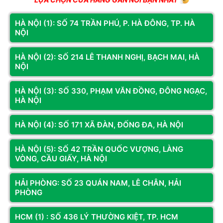
Màu sắc
Đen
HÀ NỘI (1): SỐ 74 TRẦN PHÚ, P. HÀ ĐÔNG, TP. HÀ
NỘI
Khung thép SPCC 0.45mm &amp Sơn tĩnh điện,
Chất liệu
Mặt và sườn kính cường lực dày 4mm
HÀ NỘI (2): SỐ 214 LÊ THANH NGHỊ, BẠCH MAI, HÀ
NỘI
Cổng giao tiếp
Power, Reset, USB3.0 x 1, USB2.0 x 2, 1 HD
Font
Audio & 1 Mic
HÀ NỘI (3): SỐ 330, PHẠM VĂN ĐỒNG, ĐÔNG NGẠC,
HÀ NỘI
Sau: 1 fan 120mm hoặc Rad120mm (Tùy
HÀ NỘI (4): SỐ 171 XÃ ĐÀN, ĐỐNG ĐA, HÀ NỘI
chọn)
Sườn: 2* Fan 120mm hoặc Tản nước Rad
HÀ NỘI (5): SỐ 42 TRẦN QUỐC VƯỢNG, LÀNG
Hệ thống Làm
120mm / 240mm
VÒNG, CẦU GIẤY, HÀ NỘI
mát
Top: 2 * Fan 120mm (tùy chọn)
HẢI PHÒNG: SỐ 23 QUÁN NAM, LÊ CHÂN, HẢI
Đáy: 2 x Fan 120mm (tùy chọn)
PHÒNG
Hỗ trợ: Fan CPU cao155mm /VGA dài 310mm
Xem thêm
HCM (1) : SỐ 436 LÝ THƯỜNG KIỆT, TP. HCM
Expansion Slots: 4