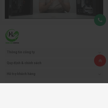
Thông tin công ty
Quy định & chính sách
Hỗ trợ khách hàng
Phương thức thanh toán