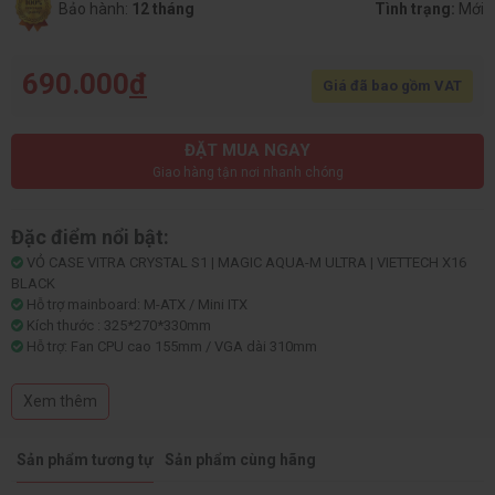
Bảo hành:
12 tháng
Tình trạng:
Mới
690.000
đ
Giá đã bao gồm VAT
ĐẶT MUA NGAY
Giao hàng tận nơi nhanh chóng
Đặc điểm nổi bật:
VỎ CASE VITRA CRYSTAL S1 | MAGIC AQUA-M ULTRA | VIETTECH X16
BLACK
Hỗ trợ mainboard: M-ATX / Mini ITX
Kích thước : 325*270*330mm
Hỗ trợ: Fan CPU cao 155mm / VGA dài 310mm
Lắp được tản nhiệt nước RAD 240mm
Chưa bao gồm FAN
Xem thêm
Sản phẩm tương tự
Sản phẩm cùng hãng