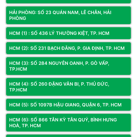
5 sao
HẢI PHÒNG: SỐ 23 QUÁN NAM, LÊ CHÂN, HẢI
4 sao
PHÒNG
3 sao
HCM (1) : SỐ 436 LÝ THƯỜNG KIỆT, TP. HCM
2 sao
1 sao
HCM (2): SỐ 231 BẠCH ĐẰNG, P. GIA ĐỊNH, TP. HCM
Bạn đã dùng sản phẩm này?
HCM (3): SỐ 284 NGUYỄN OANH, P. GÒ VẤP,
Gửi đánh giá của bạn
TP.HCM
HCM (4): SỐ 260 ĐẶNG VĂN BI, P. THỦ ĐỨC,
Hỏi và đáp (0 bình luận)
TP.HCM
HCM (5): SỐ 1097B HẬU GIANG, QUẬN 6, TP. HCM
HCM (6): SỐ 866 TÂN KỲ TÂN QUÝ, BÌNH HƯNG
HOÀ, TP. HCM
Bài viết liên quan