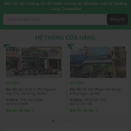
Kết nối với chúng tôi để nhận thông tin khuyến mãi từ Hoàng
Long Computer
Đăng ký
HỆ THỐNG CỬA HÀNG
CƠ SỞ 1
CƠ SỞ 3
Địa chỉ:
Số LK2A-17 Phố Nguyễn
Địa chỉ:
Số 330 Phạm Văn Đồng,
Văn Trỗi, Hà Đông, Hà Nội
Đông Ngạc, Hà Nội
Hotline:
098.236.8008 -
Hotline:
0833.921.922 -
0339.69.8008
0374.120.130
Bản đồ chỉ dẫn
Bản đồ chỉ dẫn