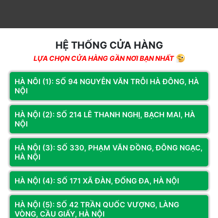
HỆ THỐNG CỬA HÀNG
LỰA CHỌN CỬA HÀNG GẦN NƠI BẠN NHẤT
HÀ NÔI (1): SỐ 94 NGUYỄN VĂN TRỖI HÀ ĐÔNG, HÀ
NỘI
HÀ NỘI (2): SỐ 214 LÊ THANH NGHỊ, BẠCH MAI, HÀ
NỘI
HÀ NỘI (3): SỐ 330, PHẠM VĂN ĐỒNG, ĐÔNG NGẠC,
HÀ NỘI
Đánh giá & Nhận xét về VỎ CASE VIETTECH OCEAN
X11B BLACK (M-ATX/ KHÔNG FAN)
HÀ NỘI (4): SỐ 171 XÃ ĐÀN, ĐỐNG ĐA, HÀ NỘI
0
/5
HÀ NỘI (5): SỐ 42 TRẦN QUỐC VƯỢNG, LÀNG
VÒNG, CẦU GIẤY, HÀ NỘI
0
đánh giá & nhận xét