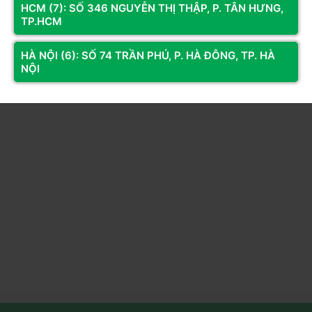
HCM (7): SỐ 346 NGUYỄN THỊ THẬP, P. TÂN HƯNG,
TP.HCM
Sản phẩm đã xem
HÀ NỘI (6): SỐ 74 TRẦN PHÚ, P. HÀ ĐÔNG, TP. HÀ
NỘI