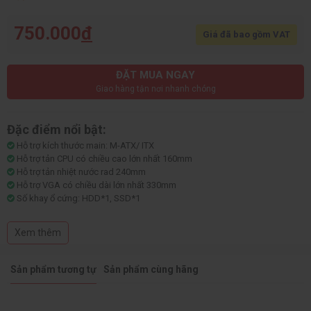
750.000
đ
Giá đã bao gồm VAT
ĐẶT MUA NGAY
Giao hàng tận nơi nhanh chóng
Đặc điểm nổi bật:
Hỗ trợ kích thước main: M-ATX/ ITX
Hỗ trợ tản CPU có chiều cao lớn nhất 160mm
Hỗ trợ tản nhiệt nước rad 240mm
Hỗ trợ VGA có chiều dài lớn nhất 330mm
Số khay ổ cứng: HDD*1, SSD*1
Hỗ trợ 5 quạt 120mm (1 sau, 2 dưới, 2 mặt main)
Mặt kính cường lực dày 3mm
Xem thêm
Hỗ trợ nguồn: ATX
Sản phẩm tương tự
Sản phẩm cùng hãng