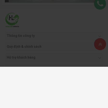
Thông tin công ty
Quy định & chính sách
Hỗ trợ khách hàng
Phương thức thanh toán
Copyright ©2021 CÔNG TY CỔ PHẦN THƯƠNG MẠI DỊCH VỤ VÀ CÔNG NGHỆ
HOÀNG LONG.
Giấy phép kinh doanh: 0108562413 - do sở KH & ĐT TP. Hà Nội cấp
All rights reserved