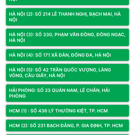
Model
MIK BARBATOS M BLACK
HÀ NỘI (2): SỐ 214 LÊ THANH NGHỊ, BẠCH MAI, HÀ
Vật liệu
Kim loại, Kính cường lực
NỘI
USB2.0 + HD Audio: Standard
Cổng kết nối
USB3.0 x 1
HÀ NỘI (3): SỐ 330, PHẠM VĂN ĐỒNG, ĐÔNG NGẠC,
HÀ NỘI
Hỗ trợ mainboard
M ATX/ITX
Loại nguồn hỗ trợ
ATX
HÀ NỘI (4): SỐ 171 XÃ ĐÀN, ĐỐNG ĐA, HÀ NỘI
Sau: 1 x 120mm
Hỗ trợ quạt tản
HÀ NỘI (5): SỐ 42 TRẦN QUỐC VƯỢNG, LÀNG
Cạnh: 2 x 120mm
VÒNG, CẦU GIẤY, HÀ NỘI
nhiệt
Đáy: 2 x 120mm
HẢI PHÒNG: SỐ 23 QUÁN NAM, LÊ CHÂN, HẢI
HDD 3.5” x 1
Hỗ trợ ổ cứng
PHÒNG
SSD 2.5” x 2
Khe cắm mở rộng
HCM (1) : SỐ 436 LÝ THƯỜNG KIỆT, TP. HCM
4
Xem thêm
PCI
Đánh giá & Nhận xét về VỎ CASE MIK BARBATOS M
HCM (2): SỐ 231 BẠCH ĐẰNG, P. GIA ĐỊNH, TP. HCM
Kích thước vỏ case
385 x 280 x 377mm
BLACK (M-ATX/KHÔNG FAN)