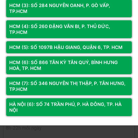
Trọng lượng
4.8kg
HCM (3): SỐ 284 NGUYỄN OANH, P. GÒ VẤP,
0
/5
TP.HCM
Hỗ trợ tản nhiệt
240mm
0
đánh giá & nhận xét
nước
HCM (4): SỐ 260 ĐẶNG VĂN BI, P. THỦ ĐỨC,
5 sao
TP.HCM
Hỗ trợ card đồ họa
330mm
4 sao
Hỗ trợ tản nhiệt khí
157mm
3 sao
HCM (5): SỐ 1097B HẬU GIANG, QUẬN 6, TP. HCM
2 sao
Hỗ trợ PSU
160mm
HCM (6): SỐ 866 TÂN KỲ TÂN QUÝ, BÌNH HƯNG
1 sao
HOÀ, TP. HCM
Bạn đã dùng sản phẩm này?
HCM (7): SỐ 346 NGUYỄN THỊ THẬP, P. TÂN HƯNG,
Gửi đánh giá của bạn
TP.HCM
HÀ NỘI (6): SỐ 74 TRẦN PHÚ, P. HÀ ĐÔNG, TP. HÀ
Hỏi và đáp (0 bình luận)
NỘI