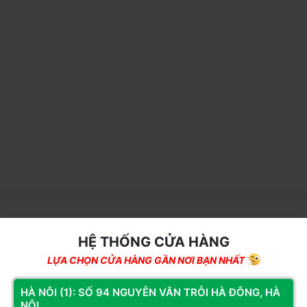
THÔNG SỐ KỸ THUẬT
HỆ THỐNG CỬA HÀNG
LỰA CHỌN CỬA HÀNG GẦN NƠI BẠN NHẤT
Loại sản phẩm
Vỏ máy tính
Thương hiệu
MIK
HÀ NÔI (1): SỐ 94 NGUYỄN VĂN TRỖI HÀ ĐÔNG, HÀ
NỘI