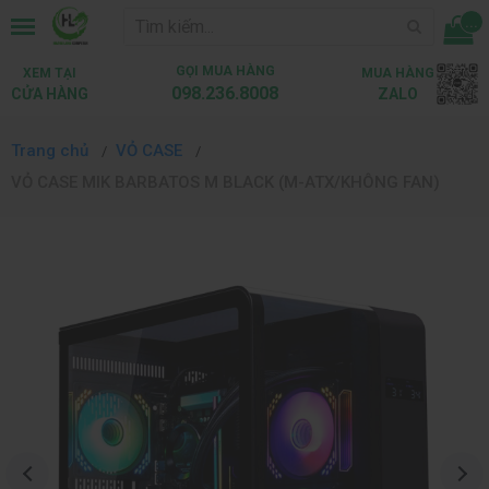
...
GỌI MUA HÀNG
XEM TẠI
MUA HÀNG
098.236.8008
CỬA HÀNG
ZALO
Trang chủ
VỎ CASE
VỎ CASE MIK BARBATOS M BLACK (M-ATX/KHÔNG FAN)