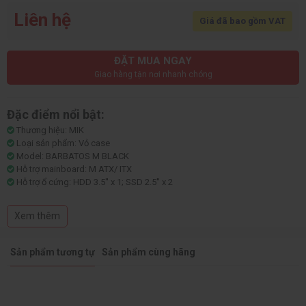
Liên hệ
Giá đã bao gồm VAT
ĐẶT MUA NGAY
Giao hàng tận nơi nhanh chóng
Đặc điểm nổi bật:
Thương hiệu: MIK
Loại sản phẩm: Vỏ case
Model: BARBATOS M BLACK
Hỗ trợ mainboard: M ATX/ ITX
Hỗ trợ ổ cứng: HDD 3.5'' x 1; SSD 2.5'' x 2
Kích thước: 385 x 280 x 377mm
Trọng lượng: 4.8kg
Xem thêm
Sản phẩm tương tự
Sản phẩm cùng hãng