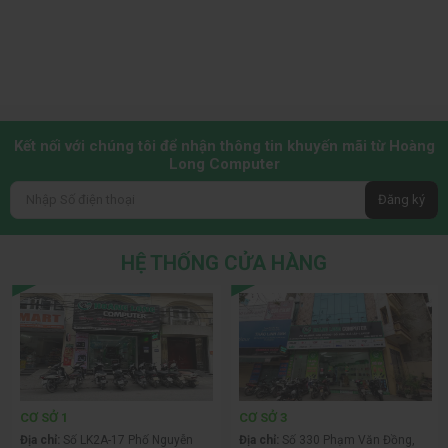
nối phía trước như USB và audio được bố trí hợp lý, thuận tiện
cho việc sử dụng hàng ngày. Khả năng quản lý dây cáp cũng
được chú trọng, giúp bạn dễ dàng sắp xếp gọn gàng, tăng
cường luồng khí và tính thẩm mỹ cho bộ PC.
Kết Luận
Kết nối với chúng tôi để nhận thông tin khuyến mãi từ Hoàng
Vỏ case Jungle Leopard MS-01 Black - No Fan (Micro
Long Computer
ATX/ Màu Đen)
là một lựa chọn tuyệt vời cho những ai đang
Đăng ký
tìm kiếm sự cân bằng giữa hiệu năng, tính thẩm mỹ và khả
năng tùy biến. Với thiết kế nhỏ gọn, sang trọng, cùng với sự
linh hoạt trong việc lựa chọn hệ thống tản nhiệt, chiếc vỏ case
HỆ THỐNG CỬA HÀNG
này chắc chắn sẽ là nền tảng vững chắc cho bộ PC Micro ATX
của bạn.
CƠ SỞ 1
CƠ SỞ 3
Địa chỉ:
Số LK2A-17 Phố Nguyễn
Địa chỉ:
Số 330 Phạm Văn Đồng,