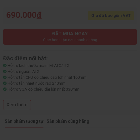
690.000
đ
Giá đã bao gồm VAT
ĐẶT MUA NGAY
Giao hàng tận nơi nhanh chóng
Đặc điểm nổi bật:
Hỗ trợ kích thước main: M-ATX/ ITX
Hỗ trợ nguồn: ATX
Hỗ trợ tản CPU có chiều cao lớn nhất 160mm
Hỗ trợ tản nhiệt nước rad 240mm
Hỗ trợ VGA có chiều dài lớn nhất 330mm
Số khay ổ cứng: HDD*1, SSD*2
Hỗ trợ 7 quạt 120mm (2 nóc, 1 sau, 2 dưới, 2 mặt main)
Xem thêm
Mặt kính cường lực dày 3mm
Kích thước: 340x270x380mm
Kích thước đóng hộp: 424x329x414mm
Sản phẩm tương tự
Sản phẩm cùng hãng
Cân nặng: 3kg, cả hộp 3.5kg
Màu sắc: Trắng
Case không kèm theo quạt