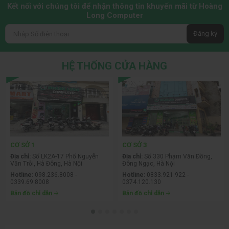
Kết nối với chúng tôi để nhận thông tin khuyến mãi từ Hoàng
Long Computer
Đăng ký
HỆ THỐNG CỬA HÀNG
CƠ SỞ 1
CƠ SỞ 3
Địa chỉ:
Số LK2A-17 Phố Nguyễn
Địa chỉ:
Số 330 Phạm Văn Đồng,
Văn Trỗi, Hà Đông, Hà Nội
Đông Ngạc, Hà Nội
Hotline:
098.236.8008 -
Hotline:
0833.921.922 -
0339.69.8008
0374.120.130
Bản đồ chỉ dẫn
Bản đồ chỉ dẫn