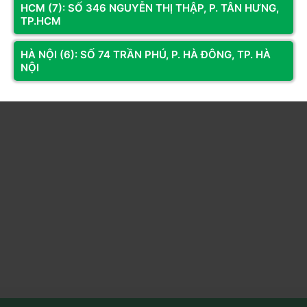
HCM (7): SỐ 346 NGUYỄN THỊ THẬP, P. TÂN HƯNG,
TP.HCM
Sản phẩm đã xem
HÀ NỘI (6): SỐ 74 TRẦN PHÚ, P. HÀ ĐÔNG, TP. HÀ
NỘI