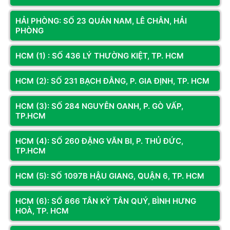
5 sao
HẢI PHÒNG: SỐ 23 QUÁN NAM, LÊ CHÂN, HẢI
4 sao
PHÒNG
3 sao
HCM (1) : SỐ 436 LÝ THƯỜNG KIỆT, TP. HCM
2 sao
1 sao
HCM (2): SỐ 231 BẠCH ĐẰNG, P. GIA ĐỊNH, TP. HCM
Bạn đã dùng sản phẩm này?
HCM (3): SỐ 284 NGUYỄN OANH, P. GÒ VẤP,
Gửi đánh giá của bạn
TP.HCM
HCM (4): SỐ 260 ĐẶNG VĂN BI, P. THỦ ĐỨC,
Hỏi và đáp (0 bình luận)
TP.HCM
HCM (5): SỐ 1097B HẬU GIANG, QUẬN 6, TP. HCM
HCM (6): SỐ 866 TÂN KỲ TÂN QUÝ, BÌNH HƯNG
HOÀ, TP. HCM
Bài viết liên quan