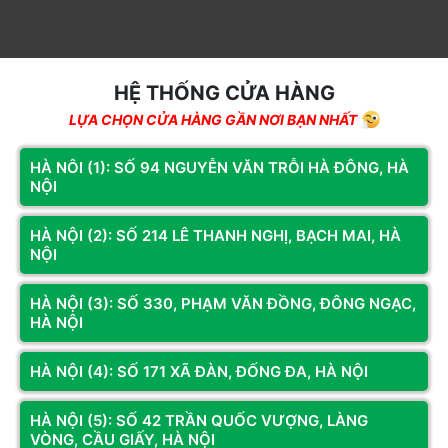
HỆ THỐNG CỬA HÀNG
LỰA CHỌN CỬA HÀNG GẦN NƠI BẠN NHẤT
HÀ NÔI (1): SỐ 94 NGUYỄN VĂN TRỖI HÀ ĐÔNG, HÀ
NỘI
HÀ NỘI (2): SỐ 214 LÊ THANH NGHỊ, BẠCH MAI, HÀ
NỘI
HÀ NỘI (3): SỐ 330, PHẠM VĂN ĐỒNG, ĐÔNG NGẠC,
HÀ NỘI
Đánh giá & Nhận xét về VỎ CASE E-DRA ECS1503
RESCUE WHITE (M-ATX/KHÔNG FAN)
HÀ NỘI (4): SỐ 171 XÃ ĐÀN, ĐỐNG ĐA, HÀ NỘI
0
/5
HÀ NỘI (5): SỐ 42 TRẦN QUỐC VƯỢNG, LÀNG
VÒNG, CẦU GIẤY, HÀ NỘI
0
đánh giá & nhận xét