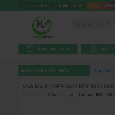
Xem tại cửa hàng
Liên hệ
098.
Mua hàng
ĐỔI TRẢ TRONG 3 NGÀY
TRẢ GÓP 
DANH MỤC SẢN PHẨM
Trang chủ
VGA MANLI GEFORCE RTX 3050 6GB
(0 lượt đánh giá)
Lượt xem:
500
Mã h