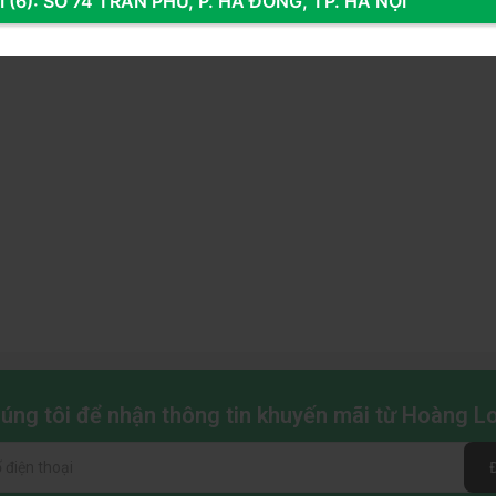
 (6): SỐ 74 TRẦN PHÚ, P. HÀ ĐÔNG, TP. HÀ NỘI
điện
à dung lượng bộ nhớ 6GB GDDR6. Việc tối giản dung lượng bộ
3050 6GB
này có mức tiêu thụ năng lượng cực thấp. Đa số
ụ, giúp giảm bớt gánh nặng cho bộ nguồn (PSU) và làm cho
ết. Điều này cực kỳ quan trọng đối với những anh em muốn
u hóa năng suất vận hành của hệ thống mà không cần thay
 tầm trải nghiệm
g
 tin kích hoạt tính năng Ray Tracing trong các tựa game bom
chúng tôi để nhận thông tin khuyến mãi từ Hoàng 
g trong thế giới ảo, mang lại những hình ảnh phản chiếu, đổ
ng môi trường game hay khi làm việc với các phần mềm kiến
uất thị giác được đẩy lên mức cao nhất.