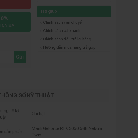
Trợ giúp
 0%
Chính sách vận chuyển
R, VISA
Chính sách bảo hành
Chính sách đổi, trả lại hàng
Hướng dẫn mua hàng trả góp
Gửi
THÔNG SỐ KỸ THUẬT
hông số kỹ
Chi tiết
huật
Manli GeForce RTX 3050 6GB Nebula
ên sản phẩm
Twin