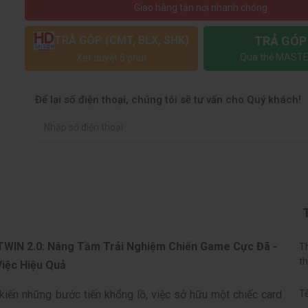
Giao hàng tận nơi nhanh chóng
TRẢ GÓP
TRẢ GÓP (CMT, BLX, SHK)
Qua thẻ MASTE
Xét duyệt 5 phút
Để lại số điện thoại, chúng tôi sẽ tư vấn cho Quý khách!
IN 2.0: Nâng Tầm Trải Nghiệm Chiến Game Cực Đã -
T
t
iệc Hiệu Quả
iến những bước tiến khổng lồ, việc sở hữu một chiếc card
T