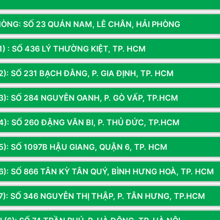
nh
ng nghệ đồ họa đỉnh cao vốn chỉ có trên các dòng cao cấp
C
HÒNG: SỐ 23 QUÁN NAM, LÊ CHÂN, HẢI PHÒNG
Kí
1) : SỐ 436 LÝ THƯỜNG KIỆT, TP. HCM
Đ
): SỐ 231 BẠCH ĐẰNG, P. GIA ĐỊNH, TP. HCM
Cô
3): SỐ 284 NGUYỄN OANH, P. GÒ VẤP, TP.HCM
t
4): SỐ 260 ĐẶNG VĂN BI, P. THỦ ĐỨC, TP.HCM
Nh
K
5): SỐ 1097B HẬU GIANG, QUẬN 6, TP. HCM
gó
Sản phẩm đã xem
6): SỐ 866 TÂN KỲ TÂN QUÝ, BÌNH HƯNG HOÀ, TP. HCM
7): SỐ 346 NGUYỄN THỊ THẬP, P. TÂN HƯNG, TP.HCM