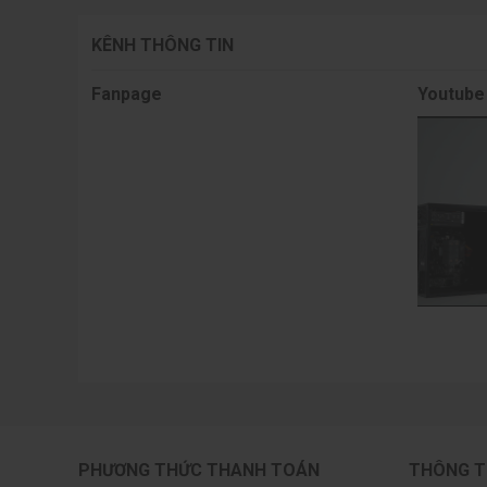
KÊNH THÔNG TIN
Fanpage
Youtube
Hệ thống tản nhiệt Nebula Twin 2.0 bền bỉ
Cái tên "Nebula Twin" đã nói lên sức mạnh tản nhi
thước lớn với thiết kế cánh quạt tối ưu luồng gió.
Hoạt động mát mẻ và yên tĩnh
Hệ thống tản nhiệt kép giúp duy trì nhiệt độ của 
suất tối đa. Việc giữ cho card luôn mát mẻ không c
phận khác trong máy không bị ảnh hưởng bởi nhiệt 
ngày dài.
PHƯƠNG THỨC THANH TOÁN
THÔNG T