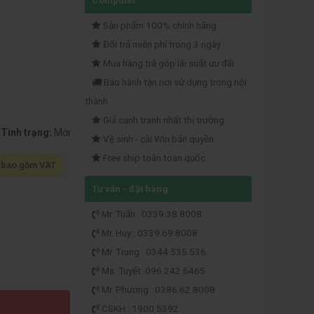
Computer
Sản phẩm 100% chính hãng
Đổi trả miễn phí trong 3 ngày
Mua hàng trả góp lãi suất ưu đãi
Bảo hành tận nơi sử dụng trong nội
thành
Giá cạnh tranh nhất thị trường
Tình trạng:
Mới
Vệ sinh - cài Win bản quyền
Free ship toàn toàn quốc
 bao gồm VAT
Tư vấn - đặt hàng
Mr. Tuấn : 0339.38.8008
Mr. Huy : 0339.69.8008
Mr. Trung : 0344.535.536
Ms. Tuyết: 096.242.6465
Mr. Phương : 0386.62.8008
CSKH : 1900 5392