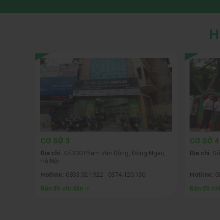
Tăng tốc khung hình bằng trí tuệ nhân tạo (DL
H
NVIDIA DLSS (Deep Learning Super Sampling) là 
Bằng cách sử dụng nhân Tensor để xử lý AI, DLSS
suy giảm chất lượng hình ảnh rõ rệt. Với
VGA Manli
có thể chơi mượt mà các tựa game AAA ở độ phân giả
CƠ SỞ 4
CƠ SỞ 5
 Ngạc,
Địa chỉ:
Số 23 Quán Nam, Lê Chân, Hải Phòng
Địa chỉ:
Số 
TP.HCM
Hotline:
033.972.8008 - 0925.853.345
Hotline:
0
Bản đồ chỉ dẫn
Bản đồ ch