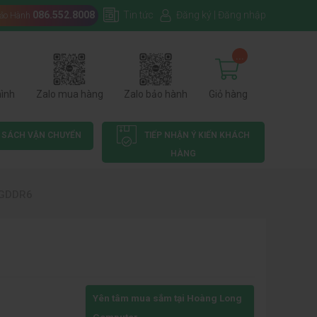
086.552.8008
Tin tức
Đăng ký
|
Đăng nhập
Bảo Hành
...
hình
Zalo mua hàng
Zalo bảo hành
Giỏ hàng
 SÁCH VẬN CHUYỂN
TIẾP NHẬN Ý KIẾN KHÁCH
HÀNG
 GDDR6
Yên tâm mua sắm tại Hoàng Long