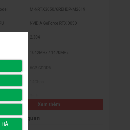
odel
M-NRTX3050/6REHDP-M2619
PU
NVIDIA GeForce RTX 3050
hân CUDA
2,304
ung nhịp cơ
1042MHz / 1470MHz
ản / Boost
ộ nhớ
6GB GDDR6
ốc độ bộ nhớ
14Gbps
ao tiếp bộ nhớ
96-bit
Xem thêm
ăng thông bộ
168GB/s
hớ
i viết liên quan
, HÀ
iết kế tản
Heatsink với 2 quạt làm mát (Twin