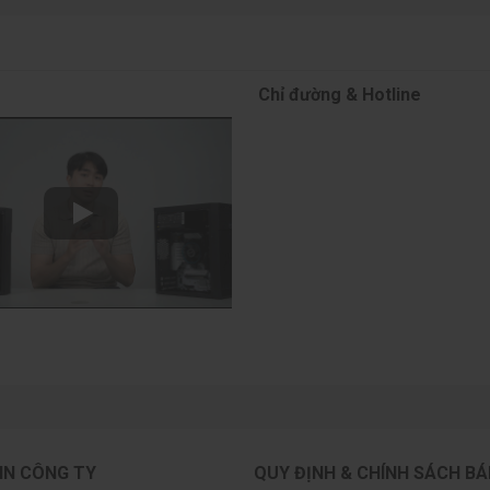
Chỉ đường & Hotline
ệt của sản phẩm. Card được trang bị hai quạt làm mát kích
GPU luôn ở ngưỡng an toàn ngay cả khi hoạt động ở mức công
hỉ giúp bảo vệ tuổi thọ linh kiện mà còn giúp CPU và các bộ
lượng tỏa ra, đảm bảo năng suất làm việc bền bỉ xuyên suốt
IN CÔNG TY
QUY ĐỊNH & CHÍNH SÁCH B