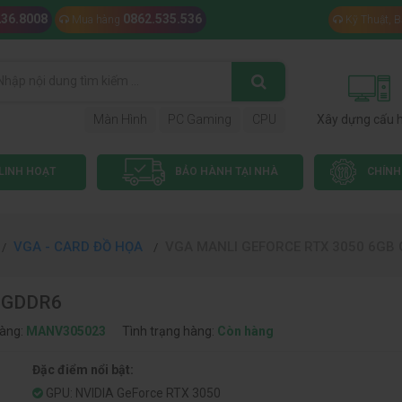
236.8008
0862.535.536
Mua hàng
Kỹ Thuật, 
Màn Hình
PC Gaming
CPU
Xây dựng cấu 
LINH HOẠT
BẢO HÀNH TẠI NHÀ
CHÍNH
VGA - CARD ĐỒ HỌA
VGA MANLI GEFORCE RTX 3050 6GB
 GDDR6
àng:
MANV305023
Tình trạng hàng:
Còn hàng
Đặc điểm nổi bật:
GPU: NVIDIA GeForce RTX 3050