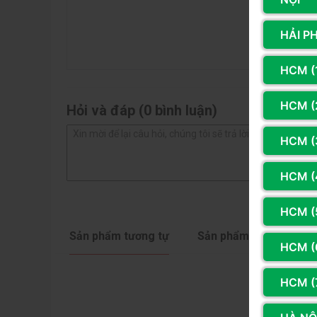
3 sao
thứ 3 giúp người dùng trải nghiệm được những cô
2 sao
HẢI P
trước đây.
1 sao
HCM (
HCM (2
Hỏi và đáp (0 bình luận)
HCM (
HCM (
HCM (
Sản phẩm tương tự
Sản phẩm cùng hãng
HCM (
HCM (