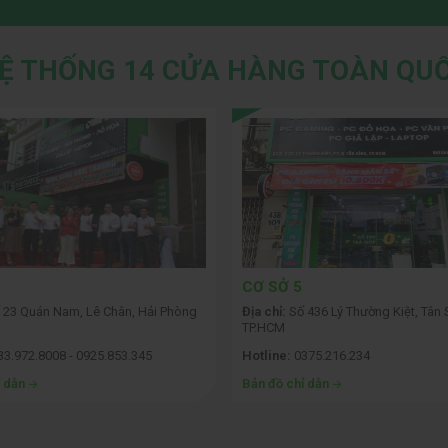
SS)
Ệ THỐNG 14 CỬA HÀNG TOÀN QU
"cứu cánh" hoàn hảo cho các dòng card đồ họa tầm trung.
 giúp tăng tốc độ khung hình (FPS) đáng kể mà không làm
 GeForce RTX 3050 6GB Nebula Twin 2.0
, bạn hoàn toàn
i Full HD với mức thiết lập đồ họa hợp lý.
CƠ SỞ 6
436 Lý Thường Kiệt, Tân Sơn Nhất,
Địa chỉ:
Số 231 Bạch Đằng, Gia Định
375.216.234
Hotline:
0338.415.181
ỉ dẫn
Bản đồ chỉ dẫn