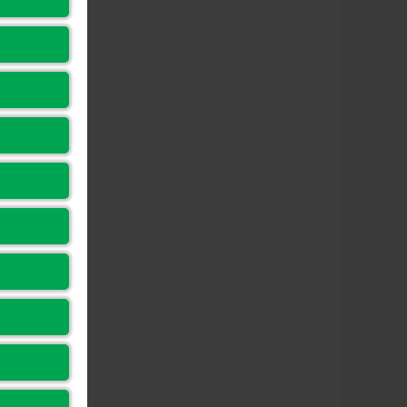
iệt
Cooler)
ổng xuất hình
DisplayPort, HDMI, DVI-D
ch thước card
214 x 113 x 39mm
ộ dày
2-slot
ng suất tiêu
70W
hụ
iệt độ tối đa
93°C
ích thước đóng
321 x 170 x 90mm
i