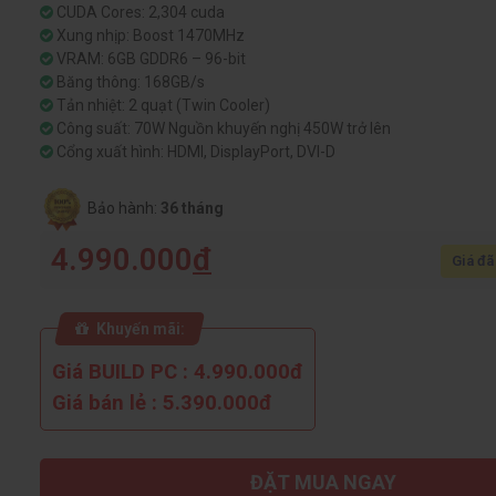
CUDA Cores: 2,304 cuda
Xung nhịp: Boost 1470MHz
VRAM: 6GB GDDR6 – 96-bit
Băng thông: 168GB/s
Tản nhiệt: 2 quạt (Twin Cooler)
Công suất: 70W Nguồn khuyến nghị 450W trở lên
Cổng xuất hình: HDMI, DisplayPort, DVI-D
Bảo hành:
36 tháng
4.990.000
đ
Giá đã
Khuyến mãi:
Giá BUILD PC : 4.990.000đ
Giá bán lẻ : 5.390.000đ
ĐẶT MUA NGAY