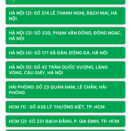
HÀ NỘI (2): SỐ 214 LÊ THANH NGHỊ, BẠCH MAI, HÀ
NỘI
HÀ NỘI (3): SỐ 330, PHẠM VĂN ĐỒNG, ĐÔNG NGẠC,
HÀ NỘI
HÀ NỘI (4): SỐ 171 XÃ ĐÀN, ĐỐNG ĐA, HÀ NỘI
HÀ NỘI (5): SỐ 42 TRẦN QUỐC VƯỢNG, LÀNG
VÒNG, CẦU GIẤY, HÀ NỘI
HẢI PHÒNG: SỐ 23 QUÁN NAM, LÊ CHÂN, HẢI
Lựa chọn nguồn máy tính văn phòng 
cung cấp điện năng 
PHÒNG
một cách an toàn và hiệu quả
HCM (1) : SỐ 436 LÝ THƯỜNG KIỆT, TP. HCM
Lợi Ích Của PC Văn Phòng Hải Phòng – Nâng Cao Năng 
Suất, Tối Ưu Hóa Chi Phí
HCM (2): SỐ 231 BẠCH ĐẰNG, P. GIA ĐỊNH, TP. HCM