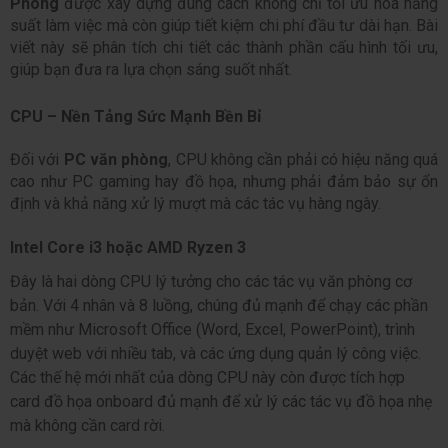
Phòng
 được xây dựng đúng cách không chỉ tối ưu hóa năng 
suất làm việc mà còn giúp tiết kiệm chi phí đầu tư dài hạn. Bài 
viết này sẽ phân tích chi tiết các thành phần cấu hình tối ưu, 
giúp bạn đưa ra lựa chọn sáng suốt nhất.
CPU – Nền Tảng Sức Mạnh Bền Bỉ
Đối với 
PC văn phòng
, CPU không cần phải có hiệu năng quá 
cao như PC gaming hay đồ họa, nhưng phải đảm bảo sự ổn 
định và khả năng xử lý mượt mà các tác vụ hàng ngày.
Intel Core i3 hoặc AMD Ryzen 3
Đây là hai dòng CPU lý tưởng cho các tác vụ văn phòng cơ 
bản. Với 4 nhân và 8 luồng, chúng đủ mạnh để chạy các phần 
mềm như Microsoft Office (Word, Excel, PowerPoint), trình 
duyệt web với nhiều tab, và các ứng dụng quản lý công việc. 
Các thế hệ mới nhất của dòng CPU này còn được tích hợp 
card đồ họa onboard đủ mạnh để xử lý các tác vụ đồ họa nhẹ 
mà không cần card rời.