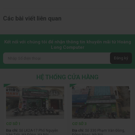
Các bài viết liên quan
Kết nối với chúng tôi để nhận thông tin khuyến mãi từ Hoàng
Long Computer
Đăng ký
HỆ THỐNG CỬA HÀNG
CƠ SỞ 1
CƠ SỞ 3
Địa chỉ:
Số LK2A-17 Phố Nguyễn
Địa chỉ:
Số 330 Phạm Văn Đồng,
Văn Trỗi, Hà Đông, Hà Nội
Đông Ngạc, Hà Nội