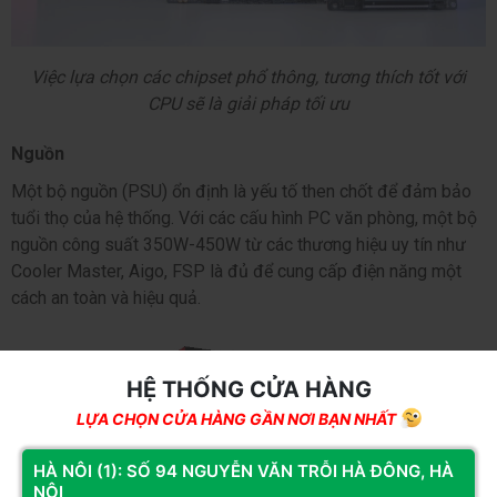
 Việc lựa chọn các chipset phổ thông, tương thích tốt với 
CPU sẽ là giải pháp tối ưu
Nguồn
Một bộ nguồn (PSU) ổn định là yếu tố then chốt để đảm bảo 
tuổi thọ của hệ thống. Với các cấu hình 
PC văn phòng
, một bộ 
nguồn công suất 350W-450W từ các thương hiệu uy tín như 
Cooler Master, Aigo, 
FSP
 là đủ để cung cấp điện năng một 
cách an toàn và hiệu quả.
HỆ THỐNG CỬA HÀNG
LỰA CHỌN CỬA HÀNG GẦN NƠI BẠN NHẤT
HÀ NÔI (1): SỐ 94 NGUYỄN VĂN TRỖI HÀ ĐÔNG, HÀ
NỘI