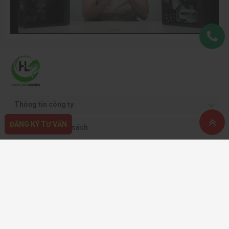
Thông tin công ty
ĐĂNG KÝ TƯ VẤN
Quy định & chính sách
Hỗ trợ khách hàng
Phương thức thanh toán
Copyright ©2021 CÔNG TY CỔ PHẦN THƯƠNG MẠI DỊCH VỤ VÀ CÔNG NGHỆ