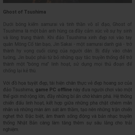
Ghost of Tsushima
Dưới bóng kiếm samurai và tinh thần võ sĩ đạo, Ghost of
Tsushima là một bản anh hùng ca đầy cảm xúc về sự hy sinh
và lòng trung thành. Khi đảo Tsushima xinh đẹp rơi vào tay
quân Mông Cổ tàn bạo, Jin Sakai - một samurai danh giá - trở
thành hy vọng cuối cùng của người dân. Bị đẩy vào chân
tường, Jin buộc phải từ bỏ những quy tắc truyền thống để trở
thành một "bóng ma" linh hoạt, sử dụng mọi thủ đoạn để
chống lại kẻ thù.
Với đồ họa tuyệt đẹp, tái hiện chân thực vẻ đẹp hoang sơ của 
đảo Tsushima, 
game PC offline 
này đưa người chơi vào một 
thế giới mở rộng lớn, đầy những bí ẩn chờ khám phá. Hệ thống 
chiến đấu linh hoạt, kết hợp giữa những pha chặt chém mãn 
nhãn và những màn ám sát âm thầm, tạo nên những trận chiến 
nghẹt thở. Đặc biệt, âm thanh sống động và bản nhạc truyền 
thống Nhật Bản càng làm tăng thêm sự sâu lắng cho trải 
nghiệm.