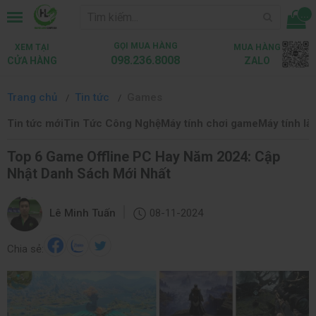
...
GỌI MUA HÀNG
XEM TẠI
MUA HÀNG
098.236.8008
CỬA HÀNG
ZALO
Trang chủ
Tin tức
Games
Tin tức mới
Tin Tức Công Nghệ
Máy tính chơi game
Máy tính là
Top 6 Game Offline PC Hay Năm 2024: Cập
Nhật Danh Sách Mới Nhất
|
Lê Minh Tuấn
08-11-2024
Chia sẻ: