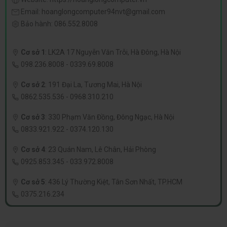
Email:
hoanglongcomputer94nvt@gmail.com
Bảo hành:
086.552.8008
Cơ sở 1
:
LK2A 17 Nguyễn Văn Trỗi, Hà Đông, Hà Nội
098.236.8008
-
0339.69.8008
Cơ sở 2
:
191 Đại La, Tương Mai, Hà Nội
0862.535.536
-
0968.310.210
Cơ sở 3
:
330 Phạm Văn Đồng, Đông Ngạc, Hà Nội
0833.921.922
-
0374.120.130
Cơ sở 4
:
23 Quán Nam, Lê Chân, Hải Phòng
0925.853.345
-
033.972.8008
Cơ sở 5
:
436 Lý Thường Kiệt, Tân Sơn Nhất, TP.HCM
0375.216.234