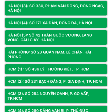
chơi sẽ cùng con trai Atreus trải qua một hành trình đầy cảm 
HÀ NỘI (3): SỐ 330, PHẠM VĂN ĐỒNG, ĐÔNG NGẠC,
xúc. Sự kết hợp hoàn hảo giữa đồ họa tuyệt đẹp, lối chơi hành 
HÀ NỘI
động nhập vai chặt chẽ và cốt truyện sâu sắc đã giúp God of 
War trở thành một trong những tựa game được yêu thích nhất 
HÀ NỘI (4): SỐ 171 XÃ ĐÀN, ĐỐNG ĐA, HÀ NỘI
mọi thời đại.
HÀ NỘI (5): SỐ 42 TRẦN QUỐC VƯỢNG, LÀNG
VÒNG, CẦU GIẤY, HÀ NỘI
HẢI PHÒNG: SỐ 23 QUÁN NAM, LÊ CHÂN, HẢI
PHÒNG
HCM (1) : SỐ 436 LÝ THƯỜNG KIỆT, TP. HCM
HCM (2): SỐ 231 BẠCH ĐẰNG, P. GIA ĐỊNH, TP. HCM
HCM (3): SỐ 284 NGUYỄN OANH, P. GÒ VẤP,
TP.HCM
Death Stranding
HCM (4): SỐ 260 ĐẶNG VĂN BI, P. THỦ ĐỨC,