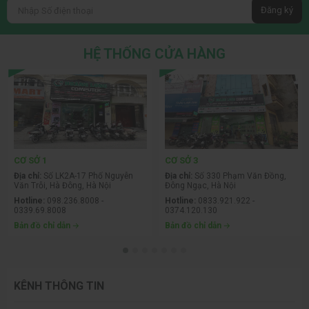
Đăng ký
HỆ THỐNG CỬA HÀNG
CƠ SỞ 1
CƠ SỞ 3
Địa chỉ:
Số LK2A-17 Phố Nguyễn
Địa chỉ:
Số 330 Phạm Văn Đồng,
Văn Trỗi, Hà Đông, Hà Nội
Đông Ngạc, Hà Nội
Hotline:
098.236.8008 -
Hotline:
0833.921.922 -
0339.69.8008
0374.120.130
Bản đồ chỉ dẫn
Bản đồ chỉ dẫn
KÊNH THÔNG TIN