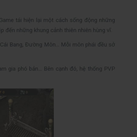
 Game tái hiện lại một cách sống động những 
p đến những khung cảnh thiên nhiên hùng vĩ.
 Cái Bang, Đường Môn... Mỗi môn phái đều sở 
 gia phó bản... Bên cạnh đó, hệ thống PVP 