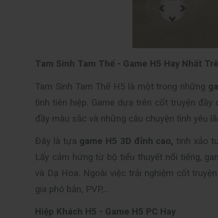
Tam Sinh Tam Thế - Game H5 Hay Nhất Tr
Tam Sinh Tam Thế H5 là một trong những 
ga
tình tiên hiệp. Game dựa trên cốt truyện đầy 
đầy màu sắc và những câu chuyện tình yêu l
Đây là tựa 
game H5 3D đỉnh cao, 
tinh xảo t
Lấy cảm hứng từ bộ tiểu thuyết nổi tiếng, g
và Dạ Hoa. Ngoài việc trải nghiệm cốt truyệ
gia phó bản, PVP,...
Hiệp Khách H5 - Game H5 PC Hay