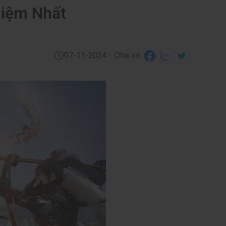
hiệm Nhất
|
07-11-2024
Chia sẻ: