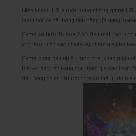
Hiệp khách H5 là một trong những 
game H5 
cuốn hút và hệ thống tính năng đa dạng, game
Game sở hữu đồ họa 2.5D đẹp mắt, tạo hình n
lớn, thực hiện các nhiệm vụ, tham gia phó bản,
Game cung cấp nhiều môn phái khác nhau cho
thể kết bạn, lập bang hội, tham gia các hoạt
đài, Bang chiến...Người chơi có thể tự do tùy