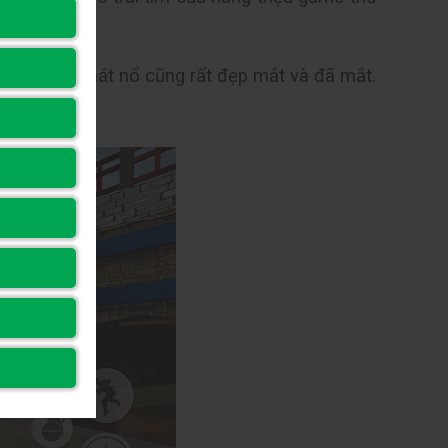
quả bom phát nổ cũng rất đẹp mắt và đã mắt. 