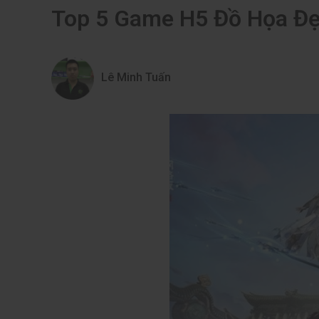
Top 5 Game H5 Đồ Họa Đẹ
Lê Minh Tuấn