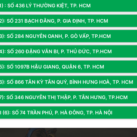
1) : SỐ 436 LÝ THƯỜNG KIỆT, TP. HCM
): SỐ 231 BẠCH ĐẰNG, P. GIA ĐỊNH, TP. HCM
 cùng bắt mắt và sinh động. Các hiệu ứng nổ tung khi 
, giúp tăng thêm sự hứng thú cho người chơi.
3): SỐ 284 NGUYỄN OANH, P. GÒ VẤP, TP.HCM
4): SỐ 260 ĐẶNG VĂN BI, P. THỦ ĐỨC, TP.HCM
5): SỐ 1097B HẬU GIANG, QUẬN 6, TP. HCM
6): SỐ 866 TÂN KỲ TÂN QUÝ, BÌNH HƯNG HOÀ, TP. HCM
7): SỐ 346 NGUYỄN THỊ THẬP, P. TÂN HƯNG, TP.HCM
 (6): SỐ 74 TRẦN PHÚ, P. HÀ ĐÔNG, TP. HÀ NỘI