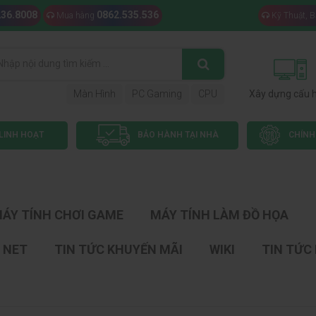
236.8008
0862.535.536
Mua hàng
Kỹ Thuật, 
Màn Hình
PC Gaming
CPU
Xây dựng cấu 
LINH HOẠT
BẢO HÀNH TẠI NHÀ
CHÍNH
ÁY TÍNH CHƠI GAME
MÁY TÍNH LÀM ĐỒ HỌA
 NET
TIN TỨC KHUYẾN MÃI
WIKI
TIN TỨC 