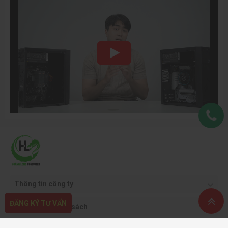
Thông tin công ty
ĐĂNG KÝ TƯ VẤN
Quy định & chính sách