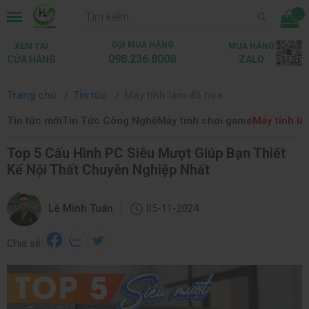
...
GỌI MUA HÀNG
XEM TẠI
MUA HÀNG
098.236.8008
CỬA HÀNG
ZALO
Trang chủ
Tin tức
Máy tính làm đồ họa
Tin tức mới
Tin Tức Công Nghệ
Máy tính chơi game
Máy tính là
Top 5 Cấu Hình PC Siêu Mượt Giúp Bạn Thiết
Kế Nội Thất Chuyên Nghiệp Nhất
|
Lê Minh Tuấn
05-11-2024
Chia sẻ: