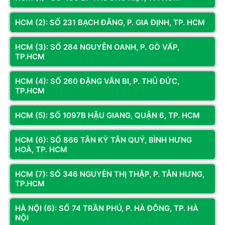
xử lý cao, nó đảm bảo hiệu năng mạnh mẽ cho các tác vụ đa 
HCM (2): SỐ 231 BẠCH ĐẰNG, P. GIA ĐỊNH, TP. HCM
nhiệm, render video và các phần mềm thiết kế đồ họa nặng.
RAM 32GB DDR5
, dung lượng RAM lớn giúp máy chạy mượt 
HCM (3): SỐ 284 NGUYỄN OANH, P. GÒ VẤP,
mà, không bị giật lag khi mở nhiều ứng dụng cùng lúc. DDR5 là 
TP.HCM
chuẩn RAM mới nhất, mang lại tốc độ truyền dữ liệu nhanh hơn 
HCM (4): SỐ 260 ĐẶNG VĂN BI, P. THỦ ĐỨC,
so với DDR4.
TP.HCM
Card đồ họa 
RTX 4060 Ti 16GB 
thuộc thế hệ RTX 40 series 
của Nvidia, sở hữu hiệu năng đồ họa cực kỳ mạnh mẽ. Với 
HCM (5): SỐ 1097B HẬU GIANG, QUẬN 6, TP. HCM
16GB VRAM, bạn có thể thoải mái chơi các tựa game ở độ 
HCM (6): SỐ 866 TÂN KỲ TÂN QUÝ, BÌNH HƯNG
phân giải cao và cài đặt đồ họa tối đa.
HOÀ, TP. HCM
Ổ cứng SSD NVMe 512GB 
NVMe PCIe Gen4 mang đến tốc 
độ đọc ghi dữ liệu cực nhanh, giúp máy khởi động và mở ứng 
HCM (7): SỐ 346 NGUYỄN THỊ THẬP, P. TÂN HƯNG,
dụng nhanh hơn.
TP.HCM
CORE I5 12400F | RAM 16G | RTX 4060 8G| NVME 
HÀ NỘI (6): SỐ 74 TRẦN PHÚ, P. HÀ ĐÔNG, TP. HÀ
250G
NỘI