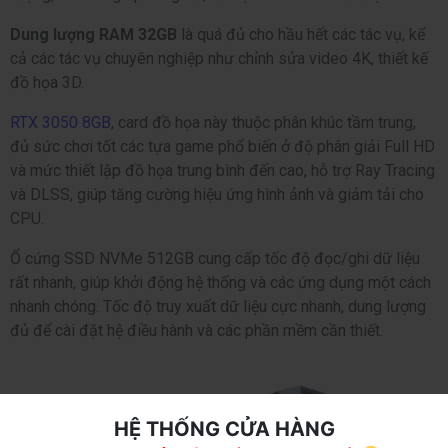
Dung lượng RAM 32GB
là quá đủ cho hầu hết các tác vụ, kể
cả các tác vụ chuyên nghiệp như chỉnh sửa video 4K, thiết kế
đồ họa 3D.
RTX 3050 8GB
, card đồ họa này thuộc phân khúc tầm trung,
đủ sức chơi tốt các tựa game phổ biến ở độ phân giải Full HD
và mức thiết lập đồ họa trung bình đến cao, hỗ trợ Ray Tracing
và DLSS, giúp tăng cường hiệu ứng hình ảnh và giảm tải cho
CPU.
Ổ cứng SSD NVMe 512GB cung cấp tốc độ đọc/ghi dữ liệu
rất nhanh, giúp khởi động hệ thống và các ứng dụng một cách
nhanh chóng. Tốc độ truy xuất dữ liệu cực nhanh, dung lượng
đủ để cài đặt hệ điều hành và các phần mềm cần thiết.
HỆ THỐNG CỬA HÀNG