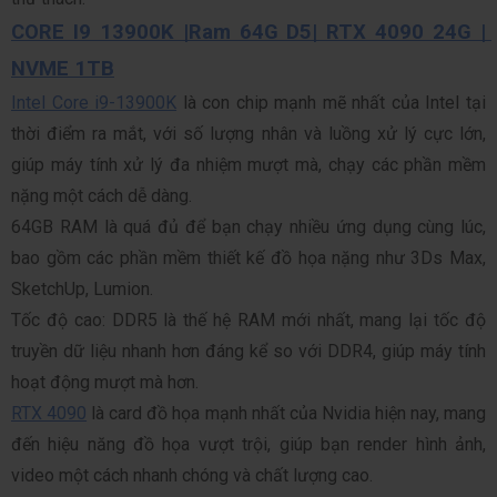
CORE I9 13900K |Ram 64G D5| RTX 4090 24G | 
NVME 1TB
Intel Core i9-13900K
 là con chip mạnh mẽ nhất của Intel tại 
thời điểm ra mắt, với số lượng nhân và luồng xử lý cực lớn, 
giúp máy tính xử lý đa nhiệm mượt mà, chạy các phần mềm 
nặng một cách dễ dàng.
64GB RAM là quá đủ để bạn chạy nhiều ứng dụng cùng lúc, 
bao gồm các phần mềm thiết kế đồ họa nặng như 3Ds Max, 
SketchUp, Lumion.
Tốc độ cao: DDR5 là thế hệ RAM mới nhất, mang lại tốc độ 
truyền dữ liệu nhanh hơn đáng kể so với DDR4, giúp máy tính 
hoạt động mượt mà hơn.
RTX 4090
 là card đồ họa mạnh nhất của Nvidia hiện nay, mang 
đến hiệu năng đồ họa vượt trội, giúp bạn render hình ảnh, 
video một cách nhanh chóng và chất lượng cao.