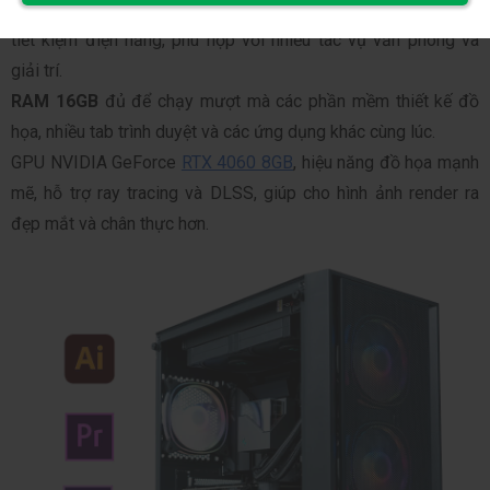
CPU Intel Core i5-12400F
, với hiệu năng xử lý đa nhiệm tốt, 
tiết kiệm điện năng, phù hợp với nhiều tác vụ văn phòng và 
giải trí.
RAM 16GB
 đủ để chạy mượt mà các phần mềm thiết kế đồ 
họa, nhiều tab trình duyệt và các ứng dụng khác cùng lúc.
GPU NVIDIA GeForce 
RTX 4060 8GB
, hiệu năng đồ họa mạnh 
mẽ, hỗ trợ ray tracing và DLSS, giúp cho hình ảnh render ra 
đẹp mắt và chân thực hơn.