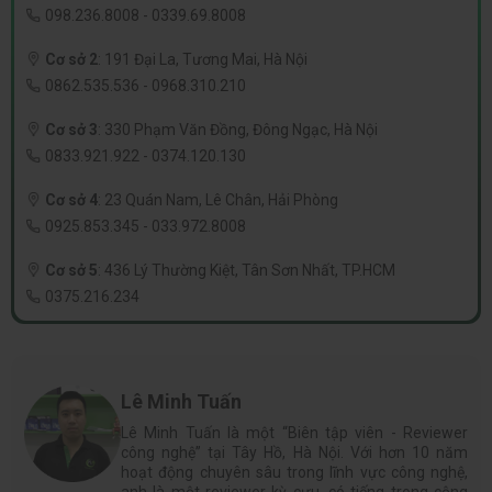
098.236.8008
-
0339.69.8008
Cơ sở 2
:
191 Đại La, Tương Mai, Hà Nội
0862.535.536
-
0968.310.210
Cơ sở 3
:
330 Phạm Văn Đồng, Đông Ngạc, Hà Nội
0833.921.922
-
0374.120.130
Cơ sở 4
:
23 Quán Nam, Lê Chân, Hải Phòng
0925.853.345
-
033.972.8008
Cơ sở 5
:
436 Lý Thường Kiệt, Tân Sơn Nhất, TP.HCM
0375.216.234
Lê Minh Tuấn
Lê Minh Tuấn là một “Biên tập viên - Reviewer
công nghệ” tại Tây Hồ, Hà Nội. Với hơn 10 năm
hoạt động chuyên sâu trong lĩnh vực công nghệ,
anh là một reviewer kỳ cựu, có tiếng trong cộng