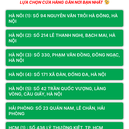
LỰA CHỌN CỬA HÀNG GẦN NƠI BẠN NHẤT
HÀ NÔI (1): SỐ 94 NGUYỄN VĂN TRỖI HÀ ĐÔNG, HÀ
NỘI
HÀ NỘI (2): SỐ 214 LÊ THANH NGHỊ, BẠCH MAI, HÀ
NỘI
HÀ NỘI (3): SỐ 330, PHẠM VĂN ĐỒNG, ĐÔNG NGẠC,
HÀ NỘI
HÀ NỘI (4): SỐ 171 XÃ ĐÀN, ĐỐNG ĐA, HÀ NỘI
HÀ NỘI (5): SỐ 42 TRẦN QUỐC VƯỢNG, LÀNG
VÒNG, CẦU GIẤY, HÀ NỘI
Core I5 14600K | Ram 32G | RTX 4060 Ti 16GB | 
HẢI PHÒNG: SỐ 23 QUÁN NAM, LÊ CHÂN, HẢI
NVME 512G
PHÒNG
Intel Core i5-14600K 
là một trong những con chip mới nhất 
HCM (1) : SỐ 436 LÝ THƯỜNG KIỆT, TP. HCM
của Intel, thuộc dòng Raptor Lake. Với số lượng nhân và luồng 