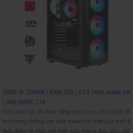
CORE I9 12900K | RAM 32G | GTX 1660 Super 6G 
| SSD NVME 1TB
Con quái vật về hiệu năng 
Intel Core i9-12900K
 là 
một trong những con chip mạnh mẽ nhất của Intel ở 
thời điểm ra mắt. Với kiến trúc hybrid độc đáo, kết 