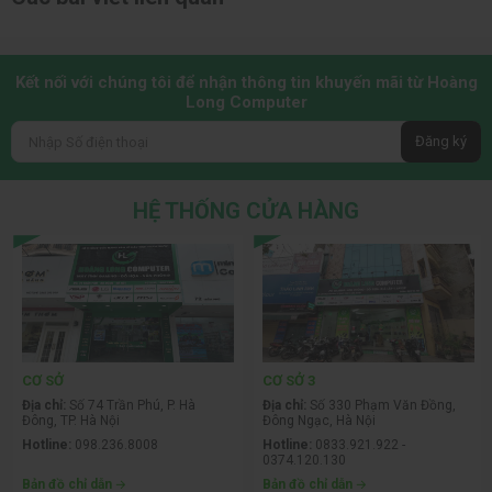
Kết nối với chúng tôi để nhận thông tin khuyến mãi từ Hoàng
Long Computer
Đăng ký
HỆ THỐNG CỬA HÀNG
CƠ SỞ
CƠ SỞ 3
Địa chỉ:
Số 74 Trần Phú, P. Hà
Địa chỉ:
Số 330 Phạm Văn Đồng,
Đông, TP. Hà Nội
Đông Ngạc, Hà Nội
Hotline:
098.236.8008
Hotline:
0833.921.922 -
0374.120.130
Bản đồ chỉ dẫn
Bản đồ chỉ dẫn