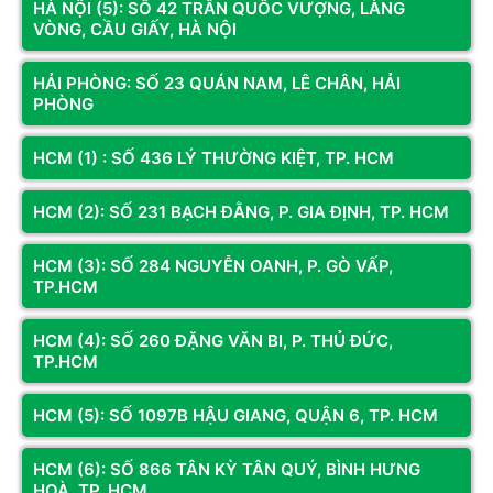
GTX 1660 Super 6GB
 là một card đồ họa tầm trung 
HÀ NỘI (5): SỐ 42 TRẦN QUỐC VƯỢNG, LÀNG
VÒNG, CẦU GIẤY, HÀ NỘI
khá mạnh mẽ, đủ sức để chiến các tựa game phổ 
biến ở độ phân giải Full HD và cài đặt đồ họa cao. 
HẢI PHÒNG: SỐ 23 QUÁN NAM, LÊ CHÂN, HẢI
PHÒNG
Với 6GB VRAM, card đồ họa này có thể xử lý tốt 
các hiệu ứng đồ họa phức tạp trong game và đảm 
HCM (1) : SỐ 436 LÝ THƯỜNG KIỆT, TP. HCM
bảo trải nghiệm chơi game mượt mà.
HCM (2): SỐ 231 BẠCH ĐẰNG, P. GIA ĐỊNH, TP. HCM
SSD 
NVMe 1TB 
mang đến tốc độ khởi động hệ điều 
hành, load game và các ứng dụng nhanh chóng, 
HCM (3): SỐ 284 NGUYỄN OANH, P. GÒ VẤP,
TP.HCM
giúp bạn tiết kiệm thời gian.
Dung lượng lớn: 1TB là một dung lượng khá lớn, đủ 
HCM (4): SỐ 260 ĐẶNG VĂN BI, P. THỦ ĐỨC,
TP.HCM
để bạn lưu trữ nhiều game, ứng dụng và dữ liệu cá 
nhân.
HCM (5): SỐ 1097B HẬU GIANG, QUẬN 6, TP. HCM
HCM (6): SỐ 866 TÂN KỲ TÂN QUÝ, BÌNH HƯNG
HOÀ, TP. HCM