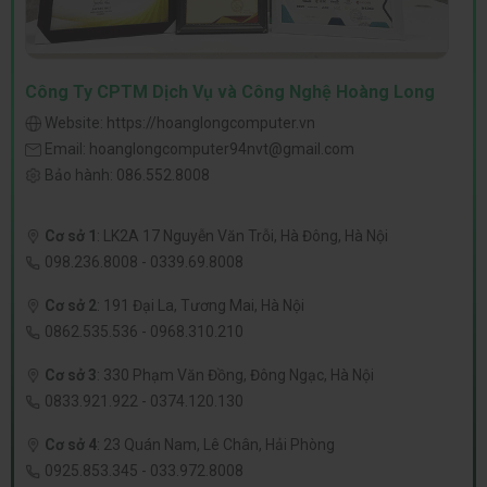
Công Ty CPTM Dịch Vụ và Công Nghệ Hoàng Long
Website:
https://hoanglongcomputer.vn
Email:
hoanglongcomputer94nvt@gmail.com
Bảo hành:
086.552.8008
Cơ sở 1
:
LK2A 17 Nguyễn Văn Trỗi, Hà Đông, Hà Nội
098.236.8008
-
0339.69.8008
Cơ sở 2
:
191 Đại La, Tương Mai, Hà Nội
0862.535.536
-
0968.310.210
Cơ sở 3
:
330 Phạm Văn Đồng, Đông Ngạc, Hà Nội
0833.921.922
-
0374.120.130
Cơ sở 4
:
23 Quán Nam, Lê Chân, Hải Phòng
0925.853.345
-
033.972.8008