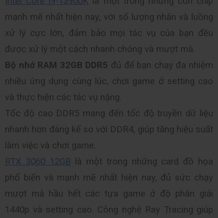
Intel Core i9-13900K
 là một trong những con chip 
mạnh mẽ nhất hiện nay, với số lượng nhân và luồng 
xử lý cực lớn, đảm bảo mọi tác vụ của bạn đều 
được xử lý một cách nhanh chóng và mượt mà.
Bộ nhớ RAM 32GB DDR5
 đủ để bạn chạy đa nhiệm 
nhiều ứng dụng cùng lúc, chơi game ở setting cao 
và thực hiện các tác vụ nặng.
Tốc độ cao DDR5 mang đến tốc độ truyền dữ liệu 
nhanh hơn đáng kể so với DDR4, giúp tăng hiệu suất 
làm việc và chơi game.
RTX 3060 12GB
 là một trong những card đồ họa 
phổ biến và mạnh mẽ nhất hiện nay, đủ sức chạy 
mượt mà hầu hết các tựa game ở độ phân giải 
1440p và setting cao. Công nghệ Ray Tracing giúp 