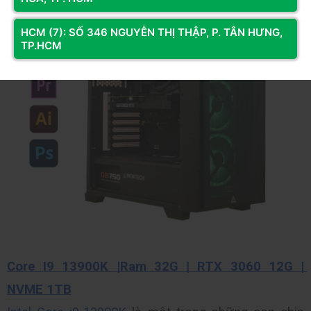
HCM (7): SỐ 346 NGUYỄN THỊ THẬP, P. TÂN HƯNG,
TP.HCM
Core I9 13900K |Ram 32G | RTX 3060 12G | 
NVME 1TB