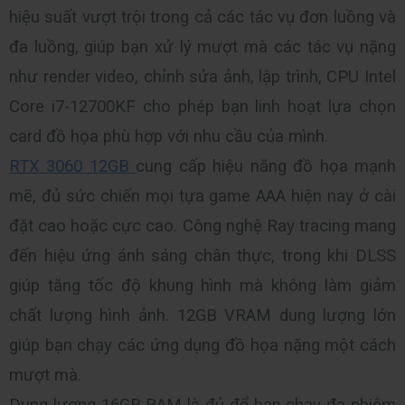
hiệu suất vượt trội trong cả các tác vụ đơn luồng và 
đa luồng, giúp bạn xử lý mượt mà các tác vụ nặng 
như render video, chỉnh sửa ảnh, lập trình, CPU Intel 
Core i7-12700KF cho phép bạn linh hoạt lựa chọn 
card đồ họa phù hợp với nhu cầu của mình.
RTX 3060 12GB 
cung cấp hiệu năng đồ họa mạnh 
mẽ, đủ sức chiến mọi tựa game AAA hiện nay ở cài 
đặt cao hoặc cực cao. Công nghệ Ray tracing mang 
đến hiệu ứng ánh sáng chân thực, trong khi DLSS 
giúp tăng tốc độ khung hình mà không làm giảm 
chất lượng hình ảnh. 12GB VRAM dung lượng lớn 
giúp bạn chạy các ứng dụng đồ họa nặng một cách 
mượt mà.
Dung lượng 16GB RAM là đủ để bạn chạy đa nhiệm 