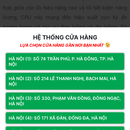
hợp giữa các lõi hiệu năng cao và lõi tiết kiệm năng 
lượng, CPU này mang đến hiệu suất cực kỳ ấn 
tượng trong cả tác vụ đơn luồng và đa luồng. Từ 
gaming, render video 4K, đến các tác vụ chuyên 
HỆ THỐNG CỬA HÀNG
LỰA CHỌN CỬA HÀNG GẦN NƠI BẠN NHẤT
nghiệp như chỉnh sửa ảnh, lập trình, 12900K đều 
đáp ứng một cách xuất sắc.
HÀ NỘI (1): SỐ 74 TRẦN PHÚ, P. HÀ ĐÔNG, TP. HÀ
NỘI
Dung lượng 32GB RAM
 là một con số rất ấn tượng, 
đủ để bạn chạy đa nhiệm nhiều ứng dụng cùng lúc 
HÀ NỘI (2): SỐ 214 LÊ THANH NGHỊ, BẠCH MAI, HÀ
mà không lo bị giật lag.
NỘI
Tốc độ cao: Với RAM tốc độ cao, máy tính của bạn 
HÀ NỘI (3): SỐ 330, PHẠM VĂN ĐỒNG, ĐÔNG NGẠC,
sẽ hoạt động mượt mà hơn, đặc biệt khi chạy các 
HÀ NỘI
ứng dụng đòi hỏi nhiều bộ nhớ như chỉnh sửa video 
HÀ NỘI (4): SỐ 171 XÃ ĐÀN, ĐỐNG ĐA, HÀ NỘI
4K, chơi game với các hiệu ứng đồ họa phức tạp.