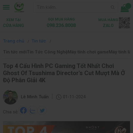
...
GỌI MUA HÀNG
XEM TẠI
MUA HÀNG
098.236.8008
CỬA HÀNG
ZALO
Trang chủ
Tin tức
Tin tức mới
Tin Tức Công Nghệ
Máy tính chơi game
Máy tính là
Top 4 Cấu Hình PC Gaming Tốt Nhất Chơi
Ghost Of Tsushima Director's Cut Mượt Mà Ở
Độ Phân Giải 4K
|
Lê Minh Tuấn
01-11-2024
Chia sẻ: