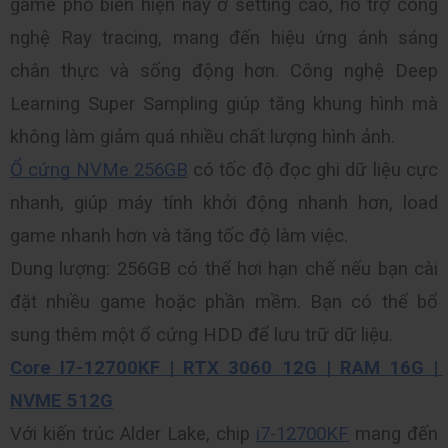
game phổ biến hiện nay ở setting cao, hỗ trợ công 
nghệ Ray tracing, mang đến hiệu ứng ánh sáng 
chân thực và sống động hơn. Công nghệ Deep 
Learning Super Sampling giúp tăng khung hình mà 
không làm giảm quá nhiều chất lượng hình ảnh.
Ổ cứng NVMe 256GB
 có tốc độ đọc ghi dữ liệu cực 
nhanh, giúp máy tính khởi động nhanh hơn, load 
game nhanh hơn và tăng tốc độ làm việc.
Dung lượng: 256GB có thể hơi hạn chế nếu bạn cài 
đặt nhiều game hoặc phần mềm. Bạn có thể bổ 
sung thêm một ổ cứng HDD để lưu trữ dữ liệu.
Core I7-12700KF | RTX 3060 12G | RAM 16G | 
NVME 512G
Với kiến trúc Alder Lake, chip 
i7-12700KF
 mang đến 