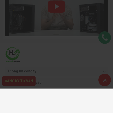
Thông tin công ty
ĐĂNG KÝ TƯ VẤN
Quy định & chính sách
Hỗ trợ khách hàng
Phương thức thanh toán