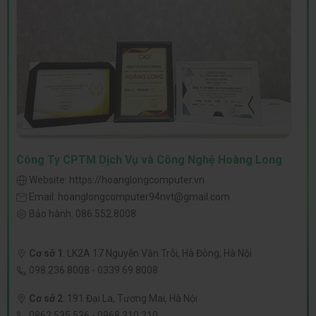
Công Ty CPTM Dịch Vụ và Công Nghệ Hoàng Long
Website:
https://hoanglongcomputer.vn
Email:
hoanglongcomputer94nvt@gmail.com
Bảo hành:
086.552.8008
Cơ sở 1
:
LK2A 17 Nguyễn Văn Trỗi, Hà Đông, Hà Nội
098.236.8008
-
0339.69.8008
Cơ sở 2
:
191 Đại La, Tương Mai, Hà Nội
0862.535.536
-
0968.310.210