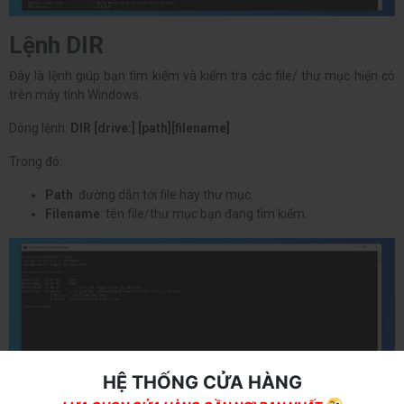
Lệnh DIR
Đây là lệnh giúp bạn tìm kiếm và kiểm tra các file/ thư mục hiện có
trên máy tính Windows.
Dòng lệnh:
DIR [drive:] [path][filename]
Trong đó:
Path
: đường dẫn tới file hay thư mục.
Filename
: tên file/thư mục bạn đang tìm kiếm.
HỆ THỐNG CỬA HÀNG