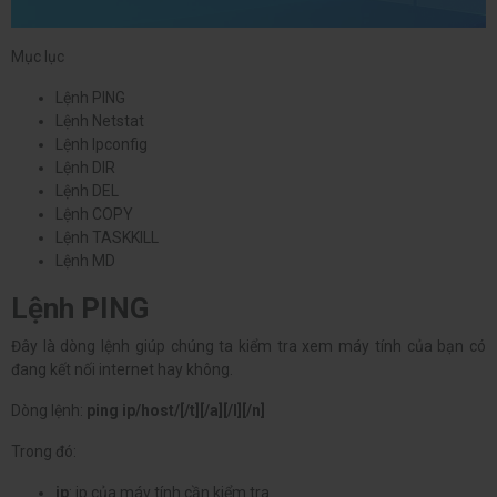
Mục lục
Lệnh PING
Lệnh Netstat
Lệnh Ipconfig
Lệnh DIR
Lệnh DEL
Lệnh COPY
Lệnh TASKKILL
Lệnh MD
Lệnh PING
Đây là dòng lệnh giúp chúng ta kiểm tra xem máy tính của bạn có
đang kết nối internet hay không.
Dòng lệnh:
ping ip/host/[/t][/a][/l][/n]
Trong đó:
ip
: ip của máy tính cần kiểm tra