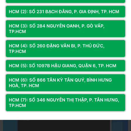
HCM (2): SỐ 231 BẠCH ĐẰNG, P. GIA ĐỊNH, TP. HCM
HCM (3): SỐ 284 NGUYỄN OANH, P. GÒ VẤP,
TP.HCM
HCM (4): SỐ 260 ĐẶNG VĂN BI, P. THỦ ĐỨC,
TP.HCM
Lệnh COPY
HCM (5): SỐ 1097B HẬU GIANG, QUẬN 6, TP. HCM
Đây là lệnh được sử dụng trong trường hợp bạn muốn copy file từ
thư mục này sang thư mục khác.
HCM (6): SỐ 866 TÂN KỲ TÂN QUÝ, BÌNH HƯNG
Dòng lệnh:
COPY “địa chỉ file cần copy” “địa chỉ lưu file copy” /y
HOÀ, TP. HCM
Trong đó:
/y
là sap chép không cần hỏi.
HCM (7): SỐ 346 NGUYỄN THỊ THẬP, P. TÂN HƯNG,
TP.HCM