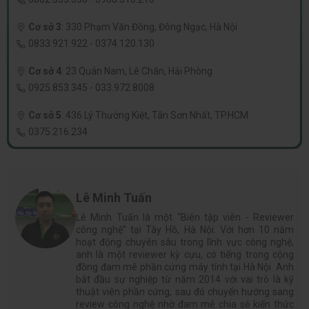
Cơ sở 3
:
330 Phạm Văn Đồng, Đông Ngạc, Hà Nội
0833.921.922
-
0374.120.130
Cơ sở 4
:
23 Quán Nam, Lê Chân, Hải Phòng
0925.853.345
-
033.972.8008
Cơ sở 5
:
436 Lý Thường Kiệt, Tân Sơn Nhất, TP.HCM
0375.216.234
Lê Minh Tuấn
Lê Minh Tuấn là một “Biên tập viên - Reviewer
công nghệ” tại Tây Hồ, Hà Nội. Với hơn 10 năm
hoạt động chuyên sâu trong lĩnh vực công nghệ,
anh là một reviewer kỳ cựu, có tiếng trong cộng
đồng đam mê phần cứng máy tính tại Hà Nội. Anh
bắt đầu sự nghiệp từ năm 2014 với vai trò là kỹ
thuật viên phần cứng, sau đó chuyển hướng sang
review công nghệ nhờ đam mê chia sẻ kiến thức