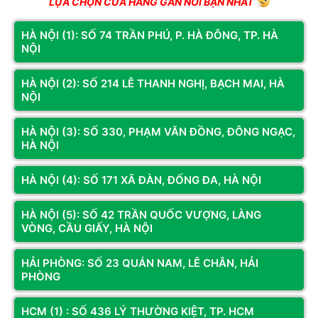
LỰA CHỌN CỬA HÀNG GẦN NƠI BẠN NHẤT
HÀ NỘI (1): SỐ 74 TRẦN PHÚ, P. HÀ ĐÔNG, TP. HÀ
NỘI
Lệnh DEL
HÀ NỘI (2): SỐ 214 LÊ THANH NGHỊ, BẠCH MAI, HÀ
NỘI
Đây là lệnh giúp bạn tìm kiếm và xóa file/ thư mục bạn muốn trên
máy tính Windows.
HÀ NỘI (3): SỐ 330, PHẠM VĂN ĐỒNG, ĐÔNG NGẠC,
Dòng lệnh:
DEL [/p][/f][/s][/q][/a[[:]attributes]] “file cần xóa”
HÀ NỘI
Trong đó:
HÀ NỘI (4): SỐ 171 XÃ ĐÀN, ĐỐNG ĐA, HÀ NỘI
/p
: hiển thị thông tin file trước khi xóa.
/f
: xóa file có thuộc tính chỉ đọc (read-only).
HÀ NỘI (5): SỐ 42 TRẦN QUỐC VƯỢNG, LÀNG
/s
: xóa toàn bộ file ở tất cả các thư mục.
VÒNG, CẦU GIẤY, HÀ NỘI
/q
: xóa file mà không cần hỏi trước.
/a[[:]attributes]
: xóa theo thuộc tính của file (R: Read-only
HẢI PHÒNG: SỐ 23 QUÁN NAM, LÊ CHÂN, HẢI
files, S: System files, H: Hidden files).
PHÒNG
HCM (1) : SỐ 436 LÝ THƯỜNG KIỆT, TP. HCM