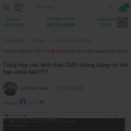
...
GỌI MUA HÀNG
XEM TẠI
MUA HÀNG
098.236.8008
CỬA HÀNG
ZALO
Trang chủ
Tin tức
Tin Tức Công Nghệ
Tin tức mới
Tin Tức Công Nghệ
Máy tính chơi game
Máy tính là
Tổng hợp các lệnh Run CMD thông dụng có thể
bạn chưa biết???
|
Lê Minh Tuấn
17-05-2021
Chia sẻ: