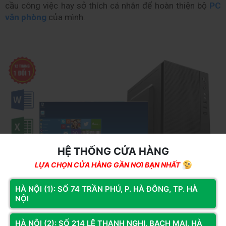
cầu công việc hay sở thích cá nhân để hoàn thiện bộ 
PC 
văn phòng
 của mình.
HỆ THỐNG CỬA HÀNG
LỰA CHỌN CỬA HÀNG GẦN NƠI BẠN NHẤT
HÀ NỘI (1): SỐ 74 TRẦN PHÚ, P. HÀ ĐÔNG, TP. HÀ
NỘI
HÀ NỘI (2): SỐ 214 LÊ THANH NGHỊ, BẠCH MAI, HÀ