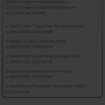
Website:
https://hoanglongcomputer.vn
Email:
hoanglongcomputer94nvt@gmail.com
Bảo hành:
086.552.8008
Cơ sở 1
:
LK2A 17 Nguyễn Văn Trỗi, Hà Đông, Hà Nội
098.236.8008
-
0339.69.8008
Cơ sở 2
:
191 Đại La, Tương Mai, Hà Nội
0862.535.536
-
0968.310.210
Cơ sở 3
:
330 Phạm Văn Đồng, Đông Ngạc, Hà Nội
0833.921.922
-
0374.120.130
Cơ sở 4
:
23 Quán Nam, Lê Chân, Hải Phòng
0925.853.345
-
033.972.8008
Cơ sở 5
:
436 Lý Thường Kiệt, Tân Sơn Nhất, TP.HCM
0375.216.234