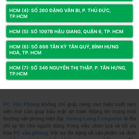
HCM (4): SỐ 260 ĐẶNG VĂN BI, P. THỦ ĐỨC,
TP.HCM
HCM (5): SỐ 1097B HẬU GIANG, QUẬN 6, TP. HCM
HCM (6): SỐ 866 TÂN KỲ TÂN QUÝ, BÌNH HƯNG
HOÀ, TP. HCM
HCM (7): SỐ 346 NGUYỄN THỊ THẬP, P. TÂN HƯNG,
TP.HCM
Bộ PC đồng bộ Dell đang hot tại Hoàng Long Computer
PC Văn Phòng
 không chỉ giúp nâng cao hiệu suất làm 
việc mà còn giúp bảo mật an toàn thông tin trong môi 
trường văn phòng hiện đại. 
Hoàng Long Computer
 là địa 
chỉ uy tín cho người dùng trong việc chọn lựa và tối ưu 
hóa 
PC văn phòng
. Với sự đa dạng về sản phẩm và dịch 