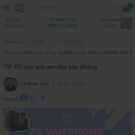
...
GỌI MUA HÀNG
XEM TẠI
MUA HÀNG
098.236.8008
CỬA HÀNG
ZALO
Trang chủ
Tin tức
Thủ Thuật PC
Tin tức mới
Tin Tức Công Nghệ
Máy tính chơi game
Máy tính là
TIP PC cho anh em dân văn phòng
|
Lê Minh Tuấn
30-11-2023
Chia sẻ: