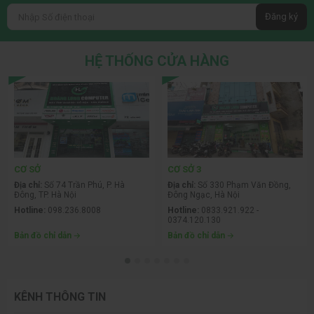
Đăng ký
HỆ THỐNG CỬA HÀNG
CƠ SỞ
CƠ SỞ 3
Địa chỉ:
Số 74 Trần Phú, P. Hà
Địa chỉ:
Số 330 Phạm Văn Đồng,
Đông, TP. Hà Nội
Đông Ngạc, Hà Nội
Hotline:
098.236.8008
Hotline:
0833.921.922 -
0374.120.130
Bản đồ chỉ dẫn
Bản đồ chỉ dẫn
KÊNH THÔNG TIN