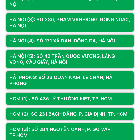
NỘI
Bộ sản phẩm máy tính lắp ráp cho dân văn phòng tại 
HÀ NỘI (3): SỐ 330, PHẠM VĂN ĐỒNG, ĐÔNG NGẠC,
Hoàng Long Computer
HÀ NỘI
HÀ NỘI (4): SỐ 171 XÃ ĐÀN, ĐỐNG ĐA, HÀ NỘI
Bên cạnh đó, 
Hoàng Long
cũng mang đến 
dòng máy 
tính đồng bộ
 được sản xuất từ hãng lớn trong ngành 
HÀ NỘI (5): SỐ 42 TRẦN QUỐC VƯỢNG, LÀNG
như Dell nên bạn có thể yên tâm về chất lượng cũng như 
VÒNG, CẦU GIẤY, HÀ NỘI
tính ổn định. Tuy nhiên dòng máy tính này sẽ có mức giá 
cao hơn và khó có thể nâng cấp thay thế linh kiện khi 
HẢI PHÒNG: SỐ 23 QUÁN NAM, LÊ CHÂN, HẢI
người dùng muốn nâng cấp dàn PC.
PHÒNG
HCM (1) : SỐ 436 LÝ THƯỜNG KIỆT, TP. HCM
HCM (2): SỐ 231 BẠCH ĐẰNG, P. GIA ĐỊNH, TP. HCM
HCM (3): SỐ 284 NGUYỄN OANH, P. GÒ VẤP,
TP.HCM