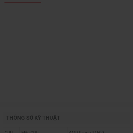
THÔNG SỐ KỸ THUẬT
CPU
Mẫu CPU
AMD Ryzen R1600