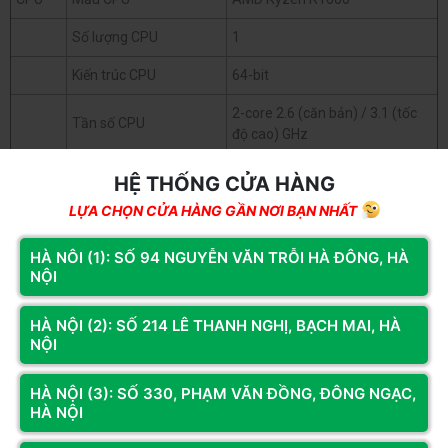
Số lượng CPU
1
Kiến trúc CPU
64-bit
2-core 2.6 (căn bản) / 3.1 (tốc
Tần số CPU
độ cao) GHz
Công cụ mã hóa phần
HỆ THỐNG CỬA HÀNG
cứng (AES-NI)
LỰA CHỌN CỬA HÀNG GẦN NƠI BẠN NHẤT
RAM
Bộ nhớ hệ thống
8 GB DDR4 ECC SODIMM
HÀ NÔI (1): SỐ 94 NGUYỄN VĂN TRỖI HÀ ĐÔNG, HÀ
Mô-đun bộ nhớ lắp sẵn
8 GB (8 GB x 1)
NỘI
Tổng số khe cắm bộ
2
HÀ NỘI (2): SỐ 214 LÊ THANH NGHỊ, BẠCH MAI, HÀ
nhớ
NỘI
Dung lượng bộ nhớ tối
32 GB (16 GB x 2)
đa
HÀ NỘI (3): SỐ 330, PHẠM VĂN ĐỒNG, ĐÔNG NGẠC,
HÀ NỘI
Synology có quyền thay thế các
Xem thêm
mô-đun bộ nhớ với cùng tần số