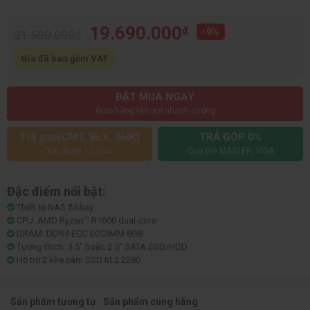
19.690.000
đ
-9%
21.500.000
đ
Giá đã bao gồm VAT
ĐẶT MUA NGAY
Giao hàng tận nơi nhanh chóng
Trả góp(CMT, BLX, SHK)
TRẢ GÓP 0%
Xét duyệt 15 phút
Qua thẻ MASTER, VISA
Đặc điểm nổi bật:
Thiết bị NAS 5 khay
CPU: AMD Ryzen™ R1600 dual-core
DRAM: DDR4 ECC SODIMM 8GB
Tương thích: 3.5″ hoặc 2.5″ SATA SSD/HDD
Hỗ trợ 2 khe cắm SSD M.2 2280
Sản phẩm tương tự
Sản phẩm cùng hãng