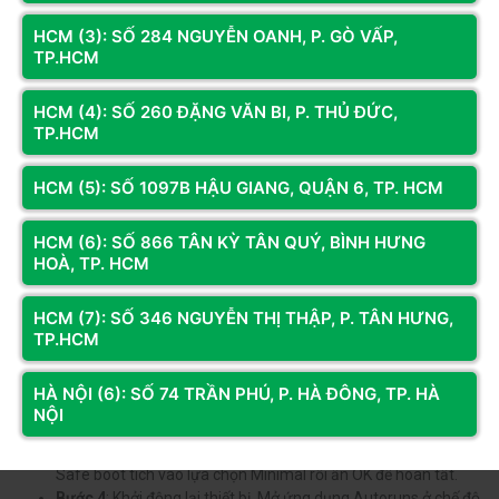
Autoruns
HCM (3): SỐ 284 NGUYỄN OANH, P. GÒ VẤP,
Autoruns là phương pháp nâng cao và tiềm ẩn nhiều rủi ro nếu bạn
TP.HCM
thực hiện không đúng cách. Bạn hãy theo dõi hướng dẫn chi tiết dưới
đây là lưu ý thực hiện chính xác.
HCM (4): SỐ 260 ĐẶNG VĂN BI, P. THỦ ĐỨC,
TP.HCM
Hướng dẫn nhanh
Tải và chạy Autoruns với quyền quản trị viên.
HCM (5): SỐ 1097B HẬU GIANG, QUẬN 6, TP. HCM
Chọn System Configuration => Safe boot => nhấn Minimal =>
OK.
HCM (6): SỐ 866 TÂN KỲ TÂN QUÝ, BÌNH HƯNG
Mở Autoruns Systeminternals và chọn Service.
HOÀ, TP. HCM
Bỏ dấu tích trong mục Hide Windows Entries và Windefend.
HCM (7): SỐ 346 NGUYỄN THỊ THẬP, P. TÂN HƯNG,
Hướng dẫn chi tiết
TP.HCM
Bước 1
: Truy cập trang web chính thức của Microsoft
Sysinternals để tải Autoruns về máy tính.
HÀ NỘI (6): SỐ 74 TRẦN PHÚ, P. HÀ ĐÔNG, TP. HÀ
Bước 2
: Mở thanh tìm kiếm Taskbar rồi nhập lệnh msconfig =>
NỘI
Chọn Run as administrator với quyền quản trị viên.
Bước 3
: Chọn thẻ Boot trong cửa sổ System Configuration, ở ô
Safe boot tích vào lựa chọn Minimal rồi ấn OK để hoàn tất.
Bước 4
: Khởi động lại thiết bị. Mở ứng dụng Autoruns ở chế độ