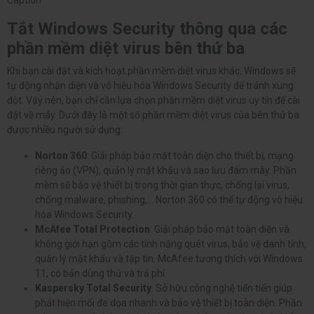
Tắt Windows Security thông qua các
phần mềm diệt virus bên thứ ba
Khi bạn cài đặt và kích hoạt phần mềm diệt virus khác, Windows sẽ
tự động nhận diện và vô hiệu hóa Windows Security để tránh xung
đột. Vậy nên, bạn chỉ cần lựa chọn phần mềm diệt virus uy tín để cài
đặt về máy. Dưới đây là một số phần mềm diệt virus của bên thứ ba
được nhiều người sử dụng:
Norton 360
: Giải pháp bảo mật toàn diện cho thiết bị, mạng
riêng ảo (VPN), quản lý mật khẩu và sao lưu đám mây. Phần
mềm sẽ bảo vệ thiết bị trong thời gian thực, chống lại virus,
chống malware, phishing,... Norton 360 có thể tự động vô hiệu
hóa Windows Security.
McAfee Total Protection
: Giải pháp bảo mật toàn diện và
không giới hạn gồm các tính năng quét virus, bảo vệ danh tính,
quản lý mật khẩu và tập tin. McAfee tương thích với Windows
11, có bản dùng thử và trả phí.
Kaspersky Total Security
: Sở hữu công nghệ tiến tiến giúp
phát hiện mối đe dọa nhanh và bảo vệ thiết bị toàn diện. Phần