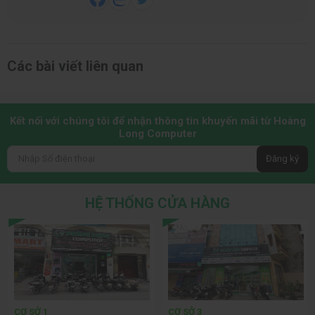
Các bài viết liên quan
Kết nối với chúng tôi để nhận thông tin khuyến mãi từ Hoàng
Long Computer
Đăng ký
HỆ THỐNG CỬA HÀNG
CƠ SỞ 1
CƠ SỞ 3