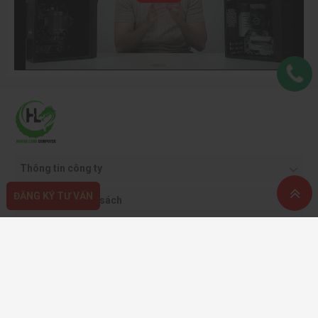
Thông tin công ty
ĐĂNG KÝ TƯ VẤN
Quy định & chính sách
Hỗ trợ khách hàng
Phương thức thanh toán