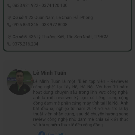
0833.921.922
-
0374.120.130
Cơ sở 4
:
23 Quán Nam, Lê Chân, Hải Phòng
0925.853.345
-
033.972.8008
Cơ sở 5
:
436 Lý Thường Kiệt, Tân Sơn Nhất, TP.HCM
0375.216.234
Lê Minh Tuấn
Lê Minh Tuấn là một “Biên tập viên - Reviewer
công nghệ” tại Tây Hồ, Hà Nội. Với hơn 10 năm
hoạt động chuyên sâu trong lĩnh vực công nghệ,
anh là một reviewer kỳ cựu, có tiếng trong cộng
đồng đam mê phần cứng máy tính tại Hà Nội. Anh
bắt đầu sự nghiệp từ năm 2014 với vai trò là kỹ
thuật viên phần cứng, sau đó chuyển hướng sang
review công nghệ nhờ đam mê chia sẻ kiến thức
và trải nghiệm thực tế đến cộng đồng.