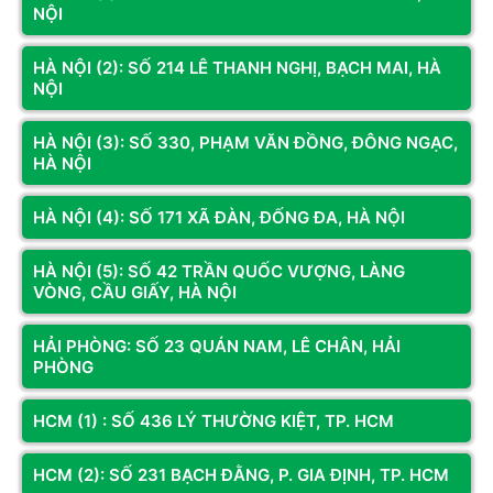
Bước 3
: Mở tệp dfControl.exe rồi nhập password là sordum =>
NỘI
Nhấn OK.
Bước 4
: Sau khi mở phần phần mềm, bạn chọn Disable
HÀ NỘI (2): SỐ 214 LÊ THANH NGHỊ, BẠCH MAI, HÀ
Windows Defender (Tắt Windows Defender).
NỘI
HÀ NỘI (3): SỐ 330, PHẠM VĂN ĐỒNG, ĐÔNG NGẠC,
HÀ NỘI
HÀ NỘI (4): SỐ 171 XÃ ĐÀN, ĐỐNG ĐA, HÀ NỘI
HÀ NỘI (5): SỐ 42 TRẦN QUỐC VƯỢNG, LÀNG
VÒNG, CẦU GIẤY, HÀ NỘI
HẢI PHÒNG: SỐ 23 QUÁN NAM, LÊ CHÂN, HẢI
PHÒNG
HCM (1) : SỐ 436 LÝ THƯỜNG KIỆT, TP. HCM
Dùng Defender Control để tắt Windows Security
Tắt Windows Security bằng ứng dụng
HCM (2): SỐ 231 BẠCH ĐẰNG, P. GIA ĐỊNH, TP. HCM