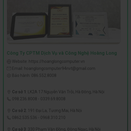
Công Ty CPTM Dịch Vụ và Công Nghệ Hoàng Long
Website:
https://hoanglongcomputer.vn
Email:
hoanglongcomputer94nvt@gmail.com
Bảo hành:
086.552.8008
Cơ sở 1
:
LK2A 17 Nguyễn Văn Trỗi, Hà Đông, Hà Nội
098.236.8008
-
0339.69.8008
Cơ sở 2
:
191 Đại La, Tương Mai, Hà Nội
0862.535.536
-
0968.310.210
Cơ sở 3
:
330 Phạm Văn Đồng, Đông Ngạc, Hà Nội