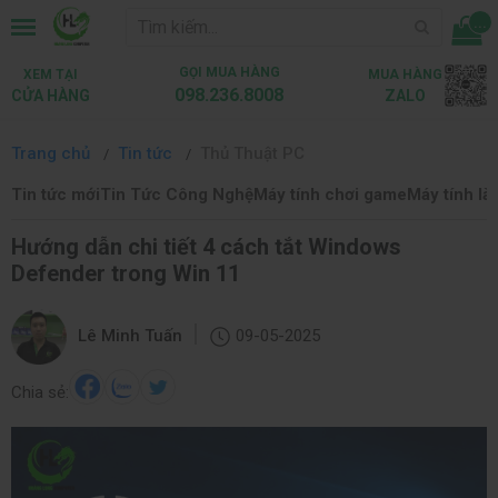
...
GỌI MUA HÀNG
XEM TẠI
MUA HÀNG
098.236.8008
CỬA HÀNG
ZALO
Trang chủ
Tin tức
Thủ Thuật PC
Tin tức mới
Tin Tức Công Nghệ
Máy tính chơi game
Máy tính là
Hướng dẫn chi tiết 4 cách tắt Windows
Defender trong Win 11
|
Lê Minh Tuấn
09-05-2025
Chia sẻ: