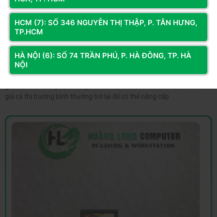
Nếu đang muốn sớm lắp ráp một chiếc PC, bạn nên tìm mua card đồ
họa cũ để có giá tốt nhất thay vì mua mới. Dẫu vậy, mức giá của
HCM (7): SỐ 346 NGUYỄN THỊ THẬP, P. TÂN HƯNG,
chúng cũng không hề rẻ, thậm chí còn đắt hơn cách đây 1 năm, dù là
TP.HCM
đồ cũ.
HÀ NỘI (6): SỐ 74 TRẦN PHÚ, P. HÀ ĐÔNG, TP. HÀ
Hoặc bạn cũng có thể chấp nhận sử dụng các GPU tích hợp chậm
NỘI
chạm bên trong chipset, chẳng hạn như Intel UHD hay AMD Radeon
Vega, cho đến khi mua được một chiếc GPU chuyên dụng với đúng
giá trị của nó. Hay bạn cũng có thể chọn một mẫu cũ hơn, chờ đến lúc
giá cả thị trường bình thường trở lại để có thể nâng cấp.