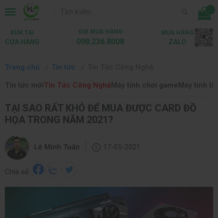
...
GỌI MUA HÀNG
XEM TẠI
MUA HÀNG
098.236.8008
CỬA HÀNG
ZALO
Trang chủ
Tin tức
Tin Tức Công Nghệ
Tin tức mới
Tin Tức Công Nghệ
Máy tính chơi game
Máy tính là
TẠI SAO RẤT KHÓ ĐỂ MUA ĐƯỢC CARD ĐỒ
HỌA TRONG NĂM 2021?
|
Lê Minh Tuấn
17-05-2021
Chia sẻ: