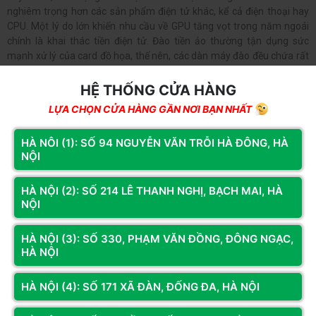
nghiêm trọng hơn các sản phẩm điện tử khác, kể cả điện thoại hay
CPU. Một lý do lớn khiến nhu cầu về GPU tăng vọt trong năm ngoái
chính là khai thác tiền điện tử. Đào tiền ảo thường tận dụng sức
mạnh xử lý của card đồ họa, thế nên, các dàn máy đào đều chứa rất
nhiều card đồ họa và không nhất thiết phải được lắp vào một dàn
máy desktop.
HỆ THỐNG CỬA HÀNG
LỰA CHỌN CỬA HÀNG GẦN NƠI BẠN NHẤT
Điều này đã trở thành một điểm tranh cãi của nhiều người tiêu dùng
nói chung. Không giống như các GPU được sử dụng để chơi game
hay công việc nói chung, các GPU được sử dụng cho đào tiền điện tử
HÀ NÔI (1): SỐ 94 NGUYỄN VĂN TRỖI HÀ ĐÔNG, HÀ
NỘI
sẽ khai thác hết mức công suất. Điều này có nghĩa là chúng sẽ không
còn giá trị bán lại trên thị trường đồ cũ.
HÀ NỘI (2): SỐ 214 LÊ THANH NGHỊ, BẠCH MAI, HÀ
Hồi đầu năm nay, NVIDIA đã cố gắng chặn việc đào tiện điện tử trên
NỘI
card đồ họa RTX 3060 của mình, nhưng chiến lược của công ty
nhanh chóng thất bại khi vô tình phát hành bản drvier đồ họa kích
HÀ NỘI (3): SỐ 330, PHẠM VĂN ĐỒNG, ĐÔNG NGẠC,
hoạt lại khả năng đào tiền.
HÀ NỘI
Vấn đề đầu cơ
HÀ NỘI (4): SỐ 171 XÃ ĐÀN, ĐỐNG ĐA, HÀ NỘI
Một yếu tố lớn khác gây ra vấn đề này đó chính là những kẻ đầu cơ thị
trường. Những kẻ đầu cơ này sẽ mua các mặt hàng với giá gần bằng