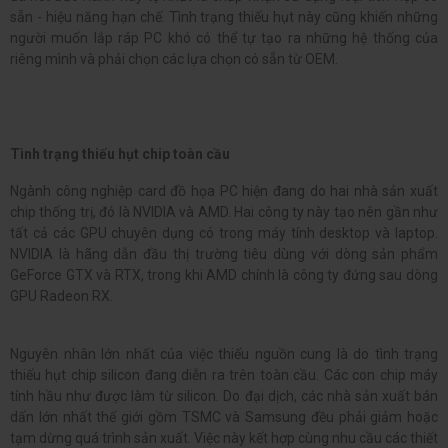
sẵn - hiệu năng hạn chế. Tình trạng thiếu hụt này cũng khiến những
người muốn lắp ráp PC khó có thể tự tạo ra những hệ thống của
riêng mình và phải chọn các lựa chọn có sẵn từ OEM.
Tình trạng thiếu hụt chip toàn cầu
Ngành công nghiệp card đồ họa PC hiện đang do hai nhà sản xuất
chip thống trị, đó là NVIDIA và AMD. Hai công ty này tạo nên gần như
tất cả các GPU chuyên dụng có trong máy tính desktop và laptop.
NVIDIA là hãng dẫn đầu thị trường tiêu dùng với dòng sản phẩm
GeForce GTX và RTX, trong khi AMD chính là công ty đứng sau dòng
GPU Radeon RX.
Nguyên nhân lớn nhất của việc thiếu nguồn cung là do tình trạng
thiếu hụt chip silicon đang diễn ra trên toàn cầu. Các con chip máy
tính hầu như được làm từ silicon. Do đại dịch, các nhà sản xuất bán
dấn lớn nhất thế giới gồm TSMC và Samsung đều phải giảm hoặc
tạm dừng quá trình sản xuất. Việc này kết hợp cùng nhu cầu các thiết