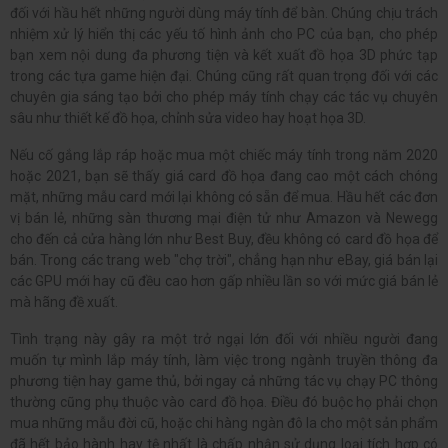
đối với hầu hết những người dùng máy tính để bàn. Chúng chịu trách
nhiệm xử lý hiển thị các yếu tố hình ảnh cho PC của bạn, cho phép
bạn xem nội dung đa phương tiện và kết xuất đồ họa 3D phức tạp
trong các tựa game hiện đại. Chúng cũng rất quan trọng đối với các
chuyên gia sáng tạo bởi cho phép máy tính chạy các tác vụ chuyên
sâu như thiết kế đồ họa, chỉnh sửa video hay hoạt họa 3D.
Nếu cố gắng lắp ráp hoặc mua một chiếc máy tính trong năm 2020
hoặc 2021, bạn sẽ thấy giá card đồ họa đang cao một cách chóng
mặt, những mẫu card mới lại không có sẵn để mua. Hầu hết các đơn
vị bán lẻ, những sàn thương mại điện tử như Amazon và Newegg
cho đến cả cửa hàng lớn như Best Buy, đều không có card đồ họa để
bán. Trong các trang web "chợ trời", chẳng hạn như eBay, giá bán lại
các GPU mới hay cũ đều cao hơn gấp nhiều lần so với mức giá bán lẻ
mà hãng đề xuất.
Tình trạng này gây ra một trở ngại lớn đối với nhiều người đang
muốn tự mình lắp máy tính, làm việc trong ngành truyền thông đa
phương tiện hay game thủ, bởi ngay cả những tác vụ chạy PC thông
thường cũng phụ thuộc vào card đồ họa. Điều đó buộc họ phải chọn
mua những mẫu đời cũ, hoặc chi hàng ngàn đô la cho một sản phẩm
đã hết bảo hành hay tệ nhất là chấp nhận sử dụng loại tích hợp có