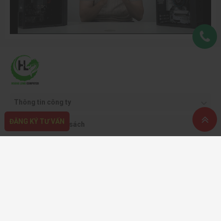
Thông tin công ty
ĐĂNG KÝ TƯ VẤN
Quy định & chính sách
Hỗ trợ khách hàng
Phương thức thanh toán
Copyright ©2021 CÔNG TY CỔ PHẦN THƯƠNG MẠI DỊCH VỤ VÀ CÔNG NGHỆ