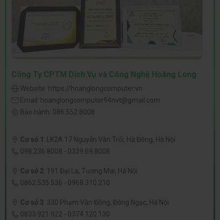
Công Ty CPTM Dịch Vụ và Công Nghệ Hoàng Long
Website:
https://hoanglongcomputer.vn
Email:
hoanglongcomputer94nvt@gmail.com
Bảo hành:
086.552.8008
Cơ sở 1
:
LK2A 17 Nguyễn Văn Trỗi, Hà Đông, Hà Nội
098.236.8008
-
0339.69.8008
Cơ sở 2
:
191 Đại La, Tương Mai, Hà Nội
0862.535.536
-
0968.310.210
Cơ sở 3
:
330 Phạm Văn Đồng, Đông Ngạc, Hà Nội
0833.921.922
-
0374.120.130