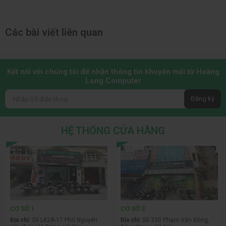
Các bài viết liên quan
Kết nối với chúng tôi để nhận thông tin khuyến mãi từ Hoàng
Long Computer
Đăng ký
HỆ THỐNG CỬA HÀNG
CƠ SỞ 1
CƠ SỞ 3
Địa chỉ:
Số LK2A-17 Phố Nguyễn
Địa chỉ:
Số 330 Phạm Văn Đồng,